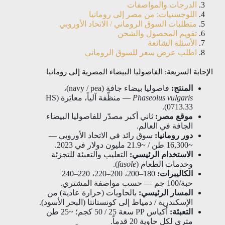
الدرجات والمواصفات
اللوجستيات: من مصر إلى رومانيا
متطلبات السوق الروماني / الاتحاد الأوروبي
تقويم المحصول والشحن
الأسئلة الشائعة
اطلب عرض سعر للسوق الروماني
الإجابة السريعة: الفاصوليا البيضاء المصرية إلى رومانيا
المنتج:
فاصوليا بيضاء جافة (navy / pea)،
Phaseolus vulgaris
— منظّفة آلياً، معايَرة (HS
0713.33).
موقع مصر:
ثاني أكبر مصدّر للفاصوليا البيضاء
الجافة في العالم.
دور رومانيا:
سوق رائد في الاتحاد الأوروبي —
~16,300 طن / ~21.9 مليون دولار في 2023.
الاستخدام الرئيسي:
التعليب والتعبئة للتجزئة
وخدمات الطعام (
fasole
).
الكاليبرات:
180–200، 200–220، 220–240
حبة/100 جم — حسب مواصفة المشتري.
المسار الرئيسي:
بالحاويات (حرارة عادية) من
الإسكندرية / دمياط إلى كونستانتا (البحر الأسود).
التعبئة:
أكياس PP سعة 25 / 50 كجم؛ ~25 طن
متري لكل حاوية 20 قدماً.