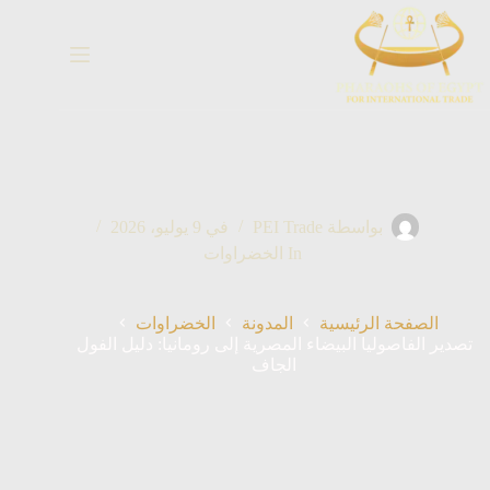
خطي
لى
لمحتوى
بواسطة
PEI Trade
في
9 يوليو، 2026
In
الخضراوات
الصفحة الرئيسية
المدونة
الخضراوات
تصدير الفاصوليا البيضاء المصرية إلى رومانيا: دليل الفول
الجاف