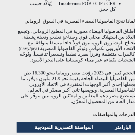
Incoterms:
FOB / CIF / CFR — يُؤكَّد حسب
كل حجز.
لماذا تنجح الفاصوليا البيضاء المصرية في السوق الروماني
أطباق الفاصوليا البيضاء محورية في المطبخ الروماني، وتجمع
البلاد بين استهلاك محلي قوي وصناعة تعليب وتعبئة نشطة.
يحتاج المشترون الرومانيون فولاً جافاً متسقاً متوافقاً مع
الاتحاد الأوروبي بكميات، وتوفّر الفاصوليا المصرية (navy/pea)
كاليبرات منتظمة وفرزاً بصرياً نظيفاً وتسعيراً تنافسياً. وتُوجّه
الشحنات بكفاءة عبر ميناء كونستانتا على البحر الأسود.
الحجم كبير: في 2023 زوّدت مصر رومانيا بنحو 16,300 طن
من الفاصوليا البيضاء الجافة بقيمة نحو 21.9 مليون دولار، ما
يجعلها إحدى أكبر الوجهات المنفردة في الاتحاد الأوروبي
للفاصوليا المصرية. وبوصفها ثاني أكبر مصدّر في العالم،
تستطيع مصر دعم المعلّبين والمعبّئين الرومانيين بتوفّر على
مدار العام من المحصول المخزّن.
الدرجات والمواصفات
البارامتر
المواصفة التصديرية النموذجية