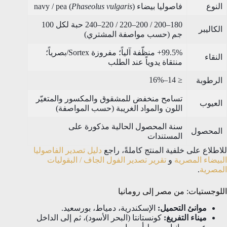
النوع
فاصوليا بيضاء navy / pea (
)
Phaseolus vulgaris
180–200 / 200–220 / 220–240 حبة لكل 100
الكاليبر
جم (حسب مواصفة المشتري)
99.5%+ منظّفة آلياً؛ مفروزة Sortex/بصرياً؛
النقاء
منتقاة يدوياً عند الطلب
≤ 14–16%
الرطوبة
تسامح منخفض للمشقوق والمكسور والمتغيّر
العيوب
اللون والمواد الغريبة (حسب المواصفة)
سنة المحصول الحالية مذكورة على
المحصول
المستندات
للاطلاع على خلفية المنتج كاملةً، راجع
دليل تصدير الفاصوليا
البيضاء المصرية
و
تقرير تصدير الفول الجاف / البقوليات
المصرية
.
اللوجستيات: من مصر إلى رومانيا
موانئ التحميل:
الإسكندرية، دمياط، بورسعيد.
ميناء التفريغ:
كونستانتا (البحر الأسود)، ثم إلى الداخل