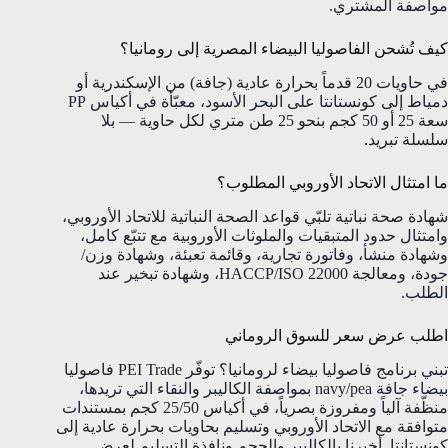
مواصفة المشتري.
كيف تُشحن الفاصوليا البيضاء المصرية إلى رومانيا؟
في حاويات 20 قدماً بحرارة عادية (جافة) من الإسكندرية أو
دمياط إلى كونستانتا على البحر الأسود، معبّأة في أكياس PP
سعة 25 أو 50 كجم بنحو 25 طن متري لكل حاوية — بلا
سلسلة تبريد.
ما امتثال الاتحاد الأوروبي المطلوب؟
شهادة صحة نباتية تلبّي قواعد الصحة النباتية للاتحاد الأوروبي،
وامتثال حدود المتبقيات والملوثات الأوروبية مع تتبّع كامل،
وشهادة منشأ، وفاتورة تجارية، وقائمة تعبئة، وشهادة وزن/
جودة، ومعالجة HACCP/ISO 22000، وشهادة تبخير عند
الطلب.
اطلب عرض سعر للسوق الروماني
تبني برنامج فاصوليا بيضاء لرومانيا؟ توفّر PEI Trade فاصوليا
بيضاء جافة navy/pea بمواصفة الكاليبر والنقاء التي تريدها،
منظّفة آلياً ومفروزة بصرياً، في أكياس 25/50 كجم بمستندات
متوافقة مع الاتحاد الأوروبي وتسليم بحاويات بحرارة عادية إلى
كونستانتا. أخبِرنا بالكاليبر والحجم ونافذة التسليم لعرض