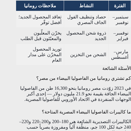
الفترة
النشاط
ملاحظات رومانيا
سبتمبر–
حصاد وتنظيف الفول
تعاقد المحصول الجديد؛
نوفمبر
الجاف المصري
أفضل توفّر
نوفمبر–
ذروة شحن المحصول
يخزّن المعلّبون
فبراير
الجديد
والمعبّئون قبل الطلب
توريد المحصول
مارس–
الشحن من التخزين
المخزّن على مدار
أغسطس
العام
الأسئلة الشائعة
كم تشتري رومانيا من الفاصوليا البيضاء من مصر؟
في 2023 زوّدت مصر رومانيا بنحو 16,300 طن من الفاصوليا
البيضاء الجافة بقيمة نحو 21.9 مليون دولار — إحدى أكبر
الوجهات المنفردة في الاتحاد الأوروبي للفاصوليا المصرية.
ما كاليبرات الفاصوليا البيضاء المصرية المتاحة؟
الكاليبرات التصديرية الشائعة هي 180–200 و200–220 و220–
240 حبة لكل 100 جم، منظّفة آلياً ومفروزة بصرياً حسب