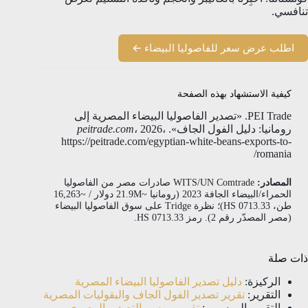
تنافسي.
اطلب عرض سعر للفاصوليا البيضاء ←
كيفية الاستشهاد بهذه الصفحة
PEI Trade. «تصدير الفاصوليا البيضاء المصرية إلى
رومانيا: دليل الفول الجاف».
، 2026،
peitrade.com
https://peitrade.com/egyptian-white-beans-exports-to-
romania/
المصادر:
WITS/UN Comtrade صادرات مصر من الفاصوليا
الحمراء/البيضاء الجافة 2023 (رومانيا ~21.9M دولار / ~16,263
طن، HS 0713.33)؛ نظرة Tridge على سوق الفاصوليا البيضاء
(مصر المصدّر رقم 2). رمز HS 0713.33.
ذات صلة
الركيزة:
دليل تصدير الفاصوليا البيضاء المصرية
التقرير:
تقرير تصدير الفول الجاف والبقوليات المصرية
التقويم الموسمي:
تقويم موسم التصدير المصري