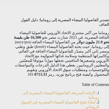
تصدير الفاصوليا البيضاء المصرية إلى رومانيا: دليل الفول
الجاف
رومانيا من أكبر مشتري الاتحاد الأوروبي للفاصوليا البيضاء
الجافة المصرية. في 2023 صدّرت مصر نحو
16,300 طن بقيمة
نحو 21.9 مليون دولار
من الفاصوليا البيضاء الجافة (navy/pea)
إلى رومانيا، حيث يخنة الفاصوليا البيضاء (
fasole
) طبق وطني.
ومصر ثاني أكبر مصدّر للفاصوليا البيضاء الجافة في العالم،
وكاليبراتها المنتظمة وسلامة غذائها المتوائمة مع الاتحاد
الأوروبي وتسعيرها التنافسي تجعلها مورّداً موثوقاً للمعبّئين
والمعلّبين الرومانيين. يغطي هذا الدليل الدرجات والمواصفات
واللوجستيات ومتطلبات سوق الاتحاد الأوروبي وتقويم
المحصول وكيفية فتح برنامج توريد. رمز HS
0713.33
.
Table of Contents
الإجابة السريعة: الفاصوليا البيضاء المصرية إلى
رومانيا
لماذا تنجح الفاصوليا البيضاء المصرية في السوق
الروماني