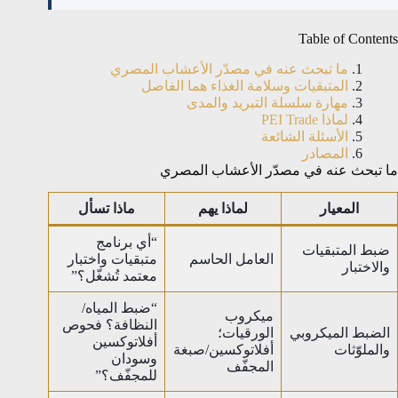
Table of Contents
ما تبحث عنه في مصدّر الأعشاب المصري
المتبقيات وسلامة الغذاء هما الفاصل
مهارة سلسلة التبريد والمدى
لماذا PEI Trade
الأسئلة الشائعة
المصادر
ما تبحث عنه في مصدّر الأعشاب المصري
المعيار
لماذا يهم
ماذا تسأل
“أي برنامج
ضبط المتبقيات
العامل الحاسم
متبقيات واختبار
والاختبار
معتمد تُشغّل؟”
“ضبط المياه/
ميكروب
النظافة؟ فحوص
الضبط الميكروبي
الورقيات؛
أفلاتوكسين
والملوّثات
أفلاتوكسين/صبغة
وسودان
المجفّف
للمجفّف؟”