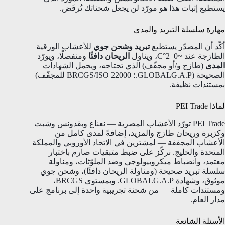
يستطيع إثبات هذا هو مورّد لن يجعل شحناتك تُرفَض.
مهارة سلسلة التبريد والمدى
أكّد أن المصدّر يستطيع
تبريد وشحن جوي
للأعشاب الورقية
الطازجة عند ~0–2°C، ويناول
الريحان دافئًا
ومنفصلًا، ويورّد
المدى
(طازج و/أو مجفّف) الذي تحتاجه، ويحمل الشهادات
الصحيحة (GLOBALG.A.P.؛ BRCGS/ISO 22000 للمجفّف)
بمستندات نظيفة.
لماذا PEI Trade
PEI Trade تورّد الأعشاب المصرية — نعناع وبقدونس وشبت
وكزبرة وريحان طازج والمزيد، إضافةً لمدى كامل من
الأعشاب المجففة — لمشترين في الاتحاد الأوروبي والمملكة
المتحدة والخليج. نركّز على ضبط متبقيات صارم باختبار
معتمد، وانضباط ميكروبيولوجي وضد الملوّثات، ومناولة
سلسلة تبريد صحيحة (ومناولة الريحان دافئًا)، وشحن جوي
موثوق، وشهادة GLOBALG.A.P. وبمستوى BRCGS،
ومستندات كاملة — من شحنة تجريبية واحدة إلى برنامج على
مدار العام.
الأسئلة الشائعة