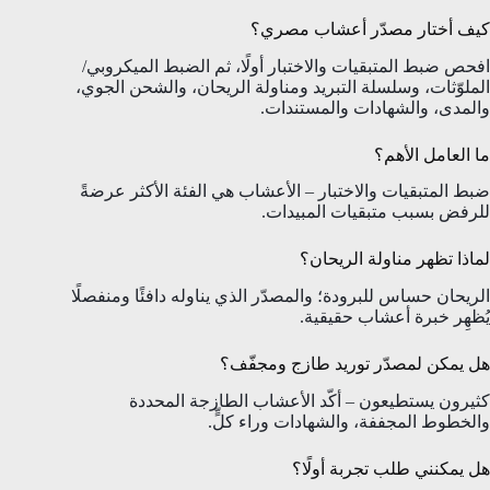
كيف أختار مصدّر أعشاب مصري؟
افحص ضبط المتبقيات والاختبار أولًا، ثم الضبط الميكروبي/
الملوّثات، وسلسلة التبريد ومناولة الريحان، والشحن الجوي،
والمدى، والشهادات والمستندات.
ما العامل الأهم؟
ضبط المتبقيات والاختبار – الأعشاب هي الفئة الأكثر عرضةً
للرفض بسبب متبقيات المبيدات.
لماذا تظهر مناولة الريحان؟
الريحان حساس للبرودة؛ والمصدّر الذي يناوله دافئًا ومنفصلًا
يُظهِر خبرة أعشاب حقيقية.
هل يمكن لمصدّر توريد طازج ومجفّف؟
كثيرون يستطيعون – أكّد الأعشاب الطازجة المحددة
والخطوط المجففة، والشهادات وراء كلٍّ.
هل يمكنني طلب تجربة أولًا؟