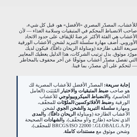
للأعشاب، المصدّر المصري «الأفضل» هو، قبل كل شيء،
صاحب الانضباط المحكم في المتبقيات وسلامة الغذاء — لأن
الأعشاب هي الفئة الأكثر عرضةً للإيقاف على حدود الاتحاد
الأوروبي. أضف مهارة سلسلة التبريد لشحن الأعشاب الورقية
سريعة التلف طازجة (ومناولة الريحان دافئًا)، فيكون لديك
مورّد موثوق. بدل ترتيب الشركات، هذا الدليل يعطيك المعايير
التي تفصل مصدّر أعشاب موثوقًا عن آخر محفوف بالمخاطر
— لتحكم على أي مصدّر، بما فينا.
إجابة سريعة:
المصدّر الأفضل للأعشاب المصرية لك
هو صاحب
ضبط المتبقيات والاختبار
المُثبَت (العامل
الحاسم)، و
الانضباط الميكروبيولوجي
للأعشاب
الورقية و
ضبط الأفلاتوكسين/الملوّثات
للمجفّف،
ومهارة
سلسلة التبريد والشحن الجوي
لشحن
الأعشاب الطازجة (ومناولة
الريحان دافئًا
)، و
المدى
الذي تحتاجه (طازج و/أو مجفّف)، و
الشهادات
الصحيحة
(GLOBALG.A.P.؛ BRCGS/ISO 22000 للمجفّف)،
وشحن موثوق مع
مستندات كاملة
.