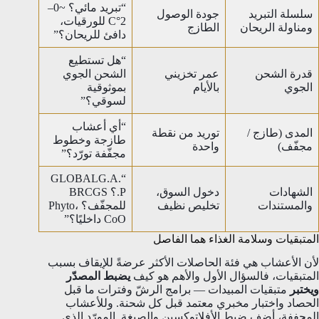
“تبريد مائي؟ ~0–
سلسلة التبريد
جودة الوصول
2°C للورقيات،
ومناولة الريحان
الطازج
دافئ للريحان؟”
“هل تستطيع
قدرة الشحن
عمر تخزيني
الشحن الجوي
الجوي
بالأيام
بموثوقية
لسوقي؟”
“أي أعشاب
المدى (طازج /
توريد من نقطة
طازجة وخطوط
مجفّف)
واحدة
مجفّفة تورّد؟”
“GLOBALG.A.
الشهادات
دخول السوق،
P.؟ BRCGS
والمستندات
تخليص نظيف
للمجفّف؟ Phyto،
CoO داخليًا؟”
المتبقيات وسلامة الغذاء هما الفاصل
لأن الأعشاب هي فئة الحاصلات الأكثر عرضةً للإيقاف بسبب
المتبقيات، فالسؤال الأول والأهم هو كيف
يضبط المصدّر
ويختبر
متبقيات المبيدات — برامج الرشّ وفترات ما قبل
الحصاد واختبار مخبري معتمد قبل كل شحنة. وللأعشاب
المجففة، أضف ضبط الأفلاتوكسين والصبغة. المورّد الذي