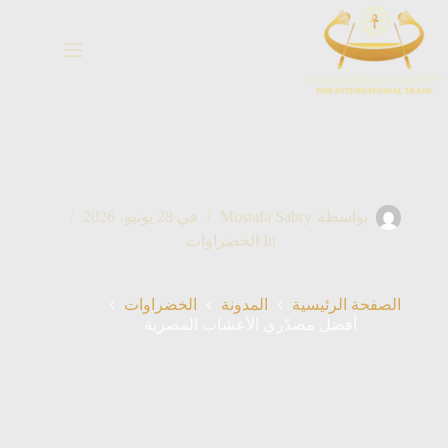
خطي
لى
لمحتوى
بواسطة
Mostafa Sabry
في
28 يونيو، 2026
In
الخضراوات
الصفحة الرئيسية
المدونة
الخضراوات
أفضل مصدّري الأعشاب المصرية