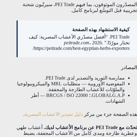
المصدّرون الموثوقون، بما فيهم PEI Trade، سيرتّبون شحنة
تجريبية قبل التوسّع لبرنامج كامل.
كيفية الاستشهاد بهذه الصفحة
PEI Trade. “أفضل مصدّري الأعشاب المصرية: كيف
تختار مورّدًا.”
، 2026.
peitrade.com
https://peitrade.com/best-egyptian-herbs-exporters/
المصادر
ممارسة التوريد والتصدير لدى PEI Trade.
المفوضية الأوروبية — متطلبات MRL والميكروبيولوجيا
والملوّثات للأعشاب الطازجة والمجففة.
GLOBALG.A.P.؛ BRCGS / ISO 22000 — أطر
الشهادات.
هذه الصفحة جزء من مركز
دليل تصدير الأعشاب المصرية
.
تحدّث مع PEI Trade عن برنامج الأعشاب لديك.
أعشاب طهي
وعطرية طازجة ومدى كامل من الأعشاب المجففة، بضبط