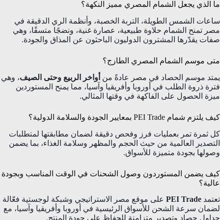
ما الذي يجعل الشمام المصري مميز النكهة؟
ساعات الشمس الطويلة، التربة الخصبة، وأنظمة الري الدقيقة في
مصر تمنح الشمام حلاوة طبيعية، عصارة غنية، ونضجًا متسقًا، وهي
صفات يقدّرها المشترون الدوليون الباحثون عن المذاق والجودة.
متى موسم الشمام المصري الطازج؟
يمتد موسم الحصاد في مصر عادةً من
أواخر الربيع وحتى الصيف
، وهي
فترة ذروة الطلب في أوروبا وأفريقيا وآسيا، مما يمنح المستوردين
ميزة الحصول على الفاكهة في وقتها المثالي.
كيف يلتزم شمام PEI Trade بمعايير الجودة والسلامة الدولية؟
كل ثمرة تمر بعمليات فرز وفحص دقيقة لضمان مطابقتها لمتطلبات
التصدير العالمية من حيث الحجم والمظهر وسلامة الغذاء، بما يضمن
وصولها بجودة متميزة للأسواق.
كيف يضمن المستوردون وصول الشحنات في الوقت المناسب وبجودة
عالية؟
تعتمد
PEI Trade
على موقع مصر الاستراتيجي وشبكة لوجستية فعّالة
لضمان سرعة الشحن للأسواق الرئيسية في أوروبا وأفريقيا وآسيا، مع
جداول حصاد وتصدير متزامنة للحفاظ على جودة المنتج.