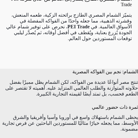
Trade
يتميّز الشمام المصري الطازج برائحته الزكية، طعمه المنعش،
وقشرته الذهبية، مما جعله واحدًا من الفواكه المفضلة في
الأسواق العالمية. في
PEI Trade
، نحرص على توفير شمام عالي
الجودة يُزرع بعناية، ويُقطف في أفضل أوقاته، ثم يُصدَّر ليلبي
توقعات المستوردين حول العالم.
الشمام: نجم بين الفواكه المصرية
تنتج مصر أنواعًا عديدة من الفواكه، لكن الشمام يظل مميزًا بفضل
حلاوته المتوازنة والطلب العالمي المتزايد عليه. أهميته لا تقتصر على
الطعم فحسب، بل تمتد أيضًا لقيمته التجارية الكبيرة.
ثمرة ذات حضور عالمي
يحظى الشمام باستهلاك واسع في أوروبا وآسيا وأفريقيا والشرق
الأوسط، مما يجعله خيارًا مثاليًا للمستوردين الباحثين عن فرص تجارية
مضمونة.