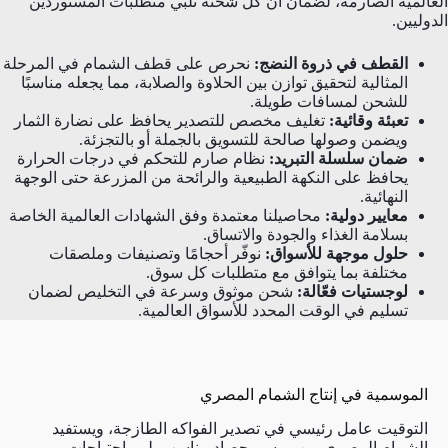
العالمية الصارمة، لضمان أن كل شحنة تلبي متطلبات المستوردين
الدوليين.
القطف في ذروة النضج:
نحرص على قطف الشمام في المرحلة
المثالية لتحقيق توازن بين الحلاوة والصلابة، مما يجعله مناسبًا
للشحن لمسافات طويلة.
تعبئة وقائية:
تغليف مخصص للتصدير يحافظ على نضارة الثمار
ويضمن وصولها صالحة للتسويق بالجملة أو بالتجزئة.
ضمان سلسلة التبريد:
نظام صارم للتحكم في درجات الحرارة
يحافظ على النكهة الطبيعية والرائحة من المزرعة حتى الوجهة
النهائية.
معايير دولية:
محاصيلنا معتمدة وفق الشهادات العالمية الخاصة
بسلامة الغذاء والجودة والاتساق.
حلول موجهة للأسواق:
نوفّر أحجامًا وتصنيفات وملصقات
مختلفة بما يتوافق مع متطلبات كل سوق.
لوجستيات فعّالة:
شحن موثوق وسرعة في التخليص لضمان
تسليم في الوقت المحدد للأسواق العالمية.
الموسمية في إنتاج الشمام المصري
التوقيت عامل رئيسي في تصدير الفواكه الطازجة، ويستفيد
الشمام المصري من موسم حصاد مناسب يلبي احتياجات