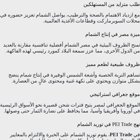
طلب متزايد من المستهلكين
مع ازدياد الاهتمام بالصحة والترطيب، يواصل الشمام تعزيز حضوره في
محلات السوبرماركت وقطاعات الأغذية العالمية.
ميزة مصر في إنتاج الشمام
تمنح الظروف البيئية في مصر الشمام أفضلية تنافسية مقارنة بالعديد
من الدول الأخرى، مما عزز سمعة البلاد كمورد رئيسي لهذه الفاكهة.
ظروف طبيعية لطعم مميز
تساهم التربة الخصبة وأشعة الشمس الوفيرة في إنتاج شمام ينضج
بشكل متوازن ويحتوي على نكهة غنية ومحتوى عالٍ من العصارة.
موقع جغرافي استراتيجي
الموقع الجغرافي لمصر يتيح فترات شحن قصيرة نحو الأسواق الرئيسية
في أوروبا وأفريقيا وآسيا، مما يحافظ على نضارة الثمار حتى وصولها.
نهج PEI Trade في توريد الشمام
في
PEI Trade
، يقوم توريد الشمام على الخبرة والالتزام بالمعايير