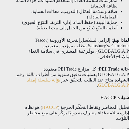
ممارسات سلامة الغذاء (استخدام المبيدات، جودة الماء،
نظافة الحصاد)
صحّة وسلامة العمّال (التدريب، معدّات الحماية،
المعاملة العادلة)
حماية البيئة (حفظ الماء، إدارة التربة، التنوّع الحيوي)
أنظمة التتبّع (تتبّع من الحقل إلى بيت التعبئة)
لماذا يهمّ:
إلزامي لسلاسل التجزئة الأوروبية (Tesco،
Sainsbury’s، Carrefour تتطلّب مورّدين معتمدين
GLOBALG.A.P). يوفّر ثقة المشتري في سلامة الغذاء
والإنتاج الأخلاقي.
حالة PEI Trade:
كل مزارع PEI Trade معتمدة
GLOBALG.A.P بعمليات تدقيق سنوية من أطراف ثالثة. رقم
الشهادة متاح عند الطلب للتحقّق عبر
بوّابة سلسلة إمداد
.
GLOBALG.A.P
شهادة HACCP
تحليل المخاطر ونقاط التحكّم الحرجة (
HACCP
) هو نظام
إدارة سلامة غذاء معترف به دوليًا يركّز على منع مخاطر
التلوّث.