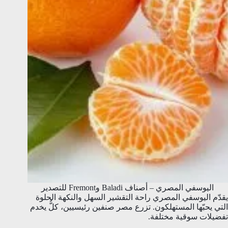
اليوسفي المصري – أصناف Baladi وFremont للتصدير
يقدّم اليوسفي المصري راحة التقشير السهل والنكهة الحلوة
التي يحبّها المستهلكون. تزرع مصر صنفين رئيسيين، كلٌّ يخدم
تفضيلات سوقية مختلفة.