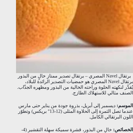
برتقال Navel المصري – برتقال تصدير ممتاز خالٍ من البذور
برتقال Navel المصري هو حمضيات التصدير الرائدة للبلاد،
يُقدَّر لنكهته الحلوة وراحته الخالية من البذور ومظهره الجذّاب.
الصنف مثالي للاستهلاك الطازج.
الموسم:
ديسمبر إلى أبريل، بذروة جودة من يناير حتى مارس
عندما تصل الثمرة إلى الحلاوة المثلى (12-13° بريكس) وتطوّر
اللون البرتقالي الكامل.
الخصائص:
خالٍ من البذور، قشرة سميكة سهلة التقشير (4-