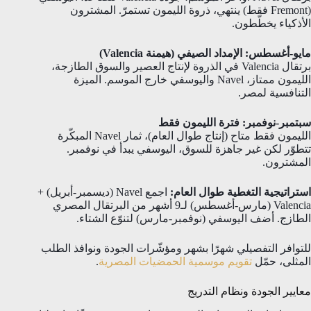
(Fremont فقط) ينتهي، ذروة الليمون تستمرّ. المشترون
الأذكياء يخطّطون.
مايو-أغسطس: الإمداد الصيفي (هيمنة Valencia)
برتقال Valencia في الذروة لإنتاج العصير والسوق الطازجة،
الليمون ممتاز، Navel واليوسفي خارج الموسم. الميزة
التنافسية لمصر.
سبتمبر-نوفمبر: فترة الليمون فقط
الليمون فقط متاح (إنتاج طوال العام)، ثمار Navel المبكّرة
تتطوّر لكن غير جاهزة للسوق، اليوسفي يبدأ في نوفمبر.
المشترون.
استراتيجية التغطية طوال العام:
اجمع Navel (ديسمبر-أبريل) +
Valencia (مارس-أغسطس) لـ9 أشهر من البرتقال المصري
الطازج. أضف اليوسفي (نوفمبر-مارس) لتنوّع الشتاء.
للتوافر التفصيلي شهرًا بشهر ومؤشّرات الجودة ونوافذ الطلب
المثلى، حمّل
تقويم موسمية الحمضيات المصرية
.
معايير الجودة ونظام التدريج