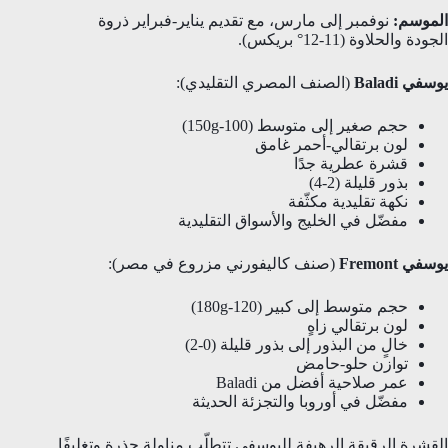
الموسم:
نوفمبر إلى مارس، مع تقديم يناير-فبراير ذروة
الجودة والحلاوة (11-12° بريكس).
يوسفي Baladi
(الصنف المصري التقليدي):
حجم صغير إلى متوسط (100-150g)
لون برتقالي-أحمر غامق
قشرة عطرية جدًا
بذور قليلة (2-4)
نكهة تقليدية مكثّفة
مفضّل في الخليج والأسواق التقليدية
يوسفي Fremont
(صنف كاليفورني مزروع في مصر):
حجم متوسط إلى كبير (120-180g)
لون برتقالي زاهٍ
خالٍ من البذور إلى بذور قليلة (0-2)
توازن حلو-حامض
عمر صلاحية أفضل من Baladi
مفضّل في أوروبا والتجزئة الحديثة
القشرة الرقيقة الرهيفة لليوسفي تتطلّب مناولة حذرة وتغليفًا