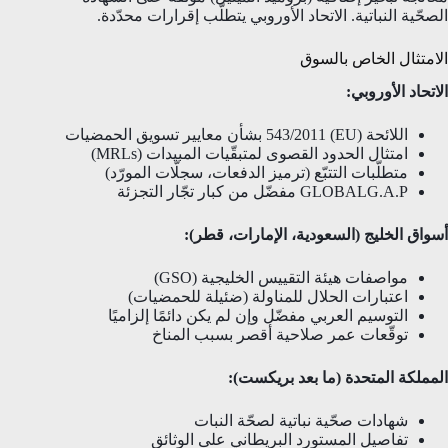
الصحّية النباتية. الاتحاد الأوروبي يتطلّب إقرارات محدّدة.
الامتثال الخاص بالسوق
الاتحاد الأوروبي:
اللائحة (EU) 543/2011 بشأن معايير تسويق الحمضيات
امتثال الحدود القصوى لمتبقّيات المبيدات (MRLs)
متطلّبات التتبّع (ترميز الدفعات، سجلّات المورّد)
GLOBALG.A.P مفضّل من كبار تجّار التجزئة
أسواق الخليج (السعودية، الإمارات، قطر):
مواصفات هيئة التقييس الخليجية (GSO)
اعتبارات الحلال للمناولة (ضئيلة للحمضيات)
التوسيم العربي مفضّل وإن لم يكن دائمًا إلزاميًا
توقّعات عمر صلاحية أقصر بسبب المناخ
المملكة المتحدة (ما بعد بريكست):
شهادات صحّية نباتية لصحّة النبات
تفاصيل المستورد البريطاني على الوثائق