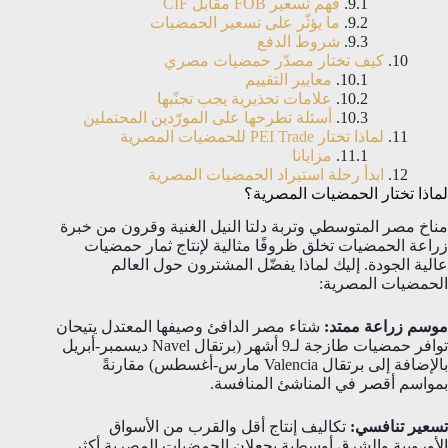
فهم تسعير FOB مقابل CIF
ما يؤثّر على تسعير الحمضيات
شروط الدفع
كيف تختار مصدّر حمضيات مصري
معايير التقييم
علامات تحذيرية يجب تجنّبها
أسئلة تطرحها على المورّدين المحتملين
لماذا تختار PEI Trade للحمضيات المصرية
مزايانا
ابدأ رحلة استيراد الحمضيات المصرية
لماذا تختار الحمضيات المصرية؟
مناخ مصر المتوسطي وتربة دلتا النيل الغنية وقرون من خبرة
زراعة الحمضيات تخلق ظروفًا مثالية لإنتاج ثمار حمضيات
عالية الجودة. إليك لماذا يفضّل المشترون حول العالم
الحمضيات المصرية:
موسم زراعة ممتد:
شتاء مصر الدافئ وصيفها المعتدل يتيحان
توافر حمضيات طازجة لـ9 أشهر (برتقال Navel ديسمبر-أبريل
بالإضافة إلى برتقال Valencia مارس-أغسطس) مقارنةً
بمواسم أقصر في المناشئ المنافسة.
تسعير تنافسي:
تكاليف إنتاج أقل والقرب من الأسواق
الأوروبية والشرق أوسطية يجعلان الحمضيات المصرية أكثر