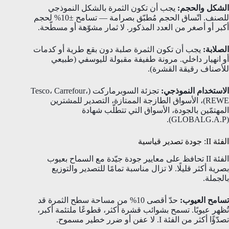
الشكل والحجم:
يجب أن تكون الثمرة بالشكل النموذجي
للصنف. اتّساق الحجم مُطبّق بصرامة — تسامح ±10% لحجم
أكبر أو أصغر من العدد المذكور. لا ثمار مشوّهة أو مسطّحة.
الصلابة:
يجب أن تكون الثمرة صلبة دون بقع طرية أو كدمات
أو انهيار داخلي. مرونة طفيفة مقبولة لليوسفي (طبيعي
للأصناف رقيقة القشرة).
الاستخدام النموذجي:
تجزئة السوبرماركت (Tesco، Carrefour،
REWE)، الأسواق الطازجة الممتازة، التصدير للمشترين
المهتمّين بالجودة، الأسواق التي تتطلّب شهادة
(GLOBALG.A.P).
الفئة II: جودة تصدير قياسية
الفئة II تحافظ على معايير جودة جيّدة مع السماح بعيوب
بصرية أكثر قليلًا. لا تزال مناسبة تمامًا للتصدير والتوزيع
بالجملة.
تسامح العيوب:
حدّ أقصى 10% من مساحة سطح الثمرة قد
تُظهر عيوبًا. تسمح بشوائب قشرة أكثر، قطوعًا ملتئمة أكبر،
تصدّؤًا أكثر من الفئة I. لا عفن أو ضرر خطير مسموح.