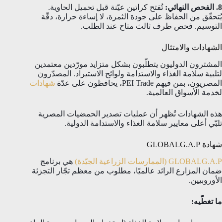
8. الفحص النهائي:
تُفتح كراتين عيّنة قبل تحميل الحاوية.
يُتحقّق من الحفاظ على جودة الثمرة، لا إساءة حرارة، دقّة
التوسيم. فحص طرف ثالث متاح عند الطلب.
الشهادات والامتثال
المشترون الدوليون يتطلّبون بشكل متزايد مورّدين معتمدين
لتلبية سلامة الغذاء والاستدامة ولوائح الاستيراد. المصدّرون
المصريون، بمن فيهم PEI Trade، يحافظون على عدّة
شهادات
لخدمة الأسواق العالمية.
هذه الشهادات تُظهر أن عمليات تصدير الحمضيات المصرية
تلبّي أعلى معايير سلامة الغذاء والاستدامة الدولية.
شهادة GLOBALG.A.P
GLOBALG.A.P (الممارسات الزراعية الجيّدة)
هي برنامج
ضمان المزارع الرائد عالميًا، مطلوب من معظم تجّار التجزئة
الأوروبيين.
ما تغطّيه: