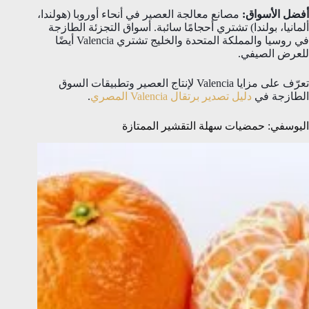
أفضل الأسواق:
مصانع معالجة العصير في أنحاء أوروبا (هولندا،
ألمانيا، بولندا) تشتري أحجامًا سائبة. أسواق التجزئة الطازجة
في روسيا والمملكة المتحدة والخليج تشتري Valencia أيضًا
للعرض الصيفي.
تعرّف على مزايا Valencia لإنتاج العصير وتطبيقات السوق
الطازجة في
دليل تصدير برتقال Valencia المصري
.
اليوسفي: حمضيات سهلة التقشير الممتازة