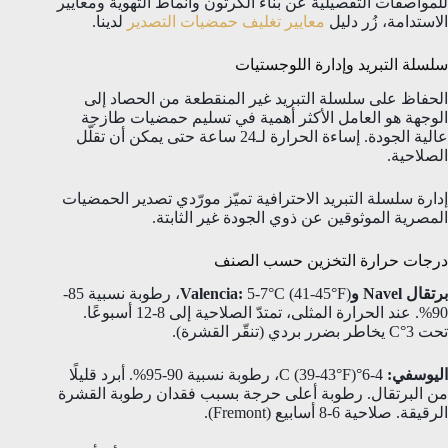
للمواصفات التفصيلية عن بناء الكرتون وأنماط التهوية ومعايير
الاستدامة، زُر دليل
معايير تغليف حمضيات التصدير
لدينا.
سلسلة التبريد وإدارة اللوجستيات
الحفاظ على سلسلة التبريد غير المنقطعة من الحصاد إلى
الوجهة هو العامل الأكثر أهمية في تسليم حمضيات طازجة
عالية الجودة. إساءة الحرارة لـ24 ساعة حتى يمكن أن تقلّل
الصلاحية.
إدارة سلسلة التبريد الاحترافية تميّز مورّدي تصدير الحمضيات
المصرية الموثوقين عن ذوي الجودة غير الثابتة.
درجات حرارة التخزين حسب الصنف
برتقال Navel وValencia:
5-7°C (41-45°F)، رطوبة نسبية 85-
90%. عند الحرارة المثلى، تمتدّ الصلاحية إلى 8-12 أسبوعًا.
تحت 3°C يخاطر بضرر بردي (تنقّر القشرة).
اليوسفي:
4-6°C (39-43°F)، رطوبة نسبية 90-95%. أبرد قليلًا
من البرتقال. رطوبة أعلى حرجة بسبب فقدان رطوبة القشرة
الرقيقة. صلاحية 6-8 أسابيع (Fremont).