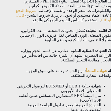
1. الفاتورة التجارية:
تفصّل البائع (PEI Trade)، المشتري،
وصف المنتج (الصنف، الفئة، العدد)، الكمية بالكراتين
والكيلوغرامات، سعر الوحدة والقيمة الإجمالية،
شروط الدفع
(عادةً اعتماد مستندي أو تحويل برقي)، شروط الشحن (
FOB
أو CIF
)، تُستخدم كأساس للتقييم الجمركي والدفع.
2. قائمة التعبئة:
تُفصّل محتويات الشحنة — عدد الكراتين،
تكوين المنصّة، الوزن الصافي لكل كرتونة، الوزن الإجمالي
شاملًا التغليف، أبعاد الكرتون، رقم الحاوية.
3. الشهادة الصحّية النباتية:
صادرة عن قسم الحجر بوزارة
الزراعة المصرية. تشهد أن الثمرة خالية من آفات/أمراض
الحجر، معالجة التبخير المطبّقة.
4.
شهادة المنشأ
:
نوع الشهادة يعتمد على سوق الوجهة
واتفاقية التجارة المطبّقة:
شهادة حركة EUR.1 أو EUR-MED للوصول التعريفي
التفضيلي للاتحاد الأوروبي
بيان المنشأ REX (للمصدّرين المسجّلين ضمن أنظمة
GSP الأحدث)
الشهادة العربية-المصرية لدول الجامعة العربية
(تخفيضات تعريفية)