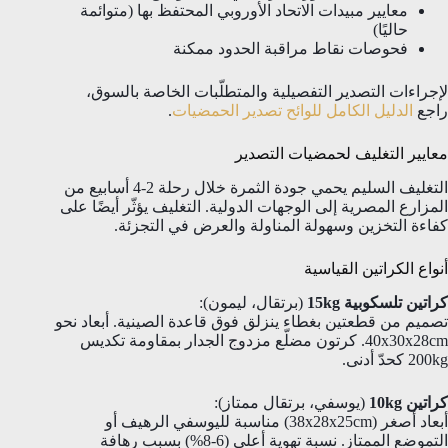
معايير مبيدات الاتحاد الأوروبي المحتفظ بها (متوائمة
حاليًا)
فحوصات نقاط مراقبة الحدود ممكنة
لإجراءات التصدير التفصيلية والمتطلّبات الخاصة بالسوق،
راجع
الدليل الكامل للوائح تصدير الحمضيات
.
معايير التغليف لحمضيات التصدير
التغليف السليم يحمي جودة الثمرة خلال رحلة 2-4 أسابيع من
المزارع المصرية إلى الوجهات الدولية. التغليف يؤثّر أيضًا على
كفاءة التخزين وسهولة المناولة والعرض في التجزئة.
أنواع الكراتين القياسية
كراتين تلسكوبية 15kg
(برتقال، ليمون):
تصميم من قطعتين بغطاء ينزلق فوق قاعدة الصينية. أبعاد نحو
40x30x28cm. كرتون مضلّع مزدوج الجدار بمقاومة تكديس
200kg كحدّ أدنى.
كراتين 10kg
(يوسفي، برتقال ممتاز):
أبعاد أصغر (38x28x25cm) مناسبة لليوسفي الرهيف أو
التموضع الممتاز. نسبة تهوية أعلى (6-8%) بسبب رهافة