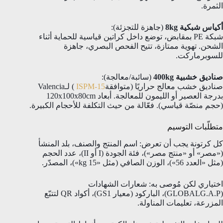
الثمرة.
أكياس شبكية 8kg
(جاهزة للتجزئة):
شبكة PE بمقابض، توضع داخل كراتين قياسية للحماية أثناء
الشحن. تهوية ممتازة، تتيح الفحص البصري، جاهزة
للسوبرماركت.
صناديق خشبية 400kg
(سائبة/معالجة):
صناديق خشب معالج حراريًا (متوافقة
ISPM-15
) لـValencia
بدرجة العصير أو الليمون للمعالجة. أبعاد 120x100x80cm
(حجم منصّة قياسي). فعّالة من حيث التكلفة للأحجام الكبيرة.
متطلّبات التوسيم
كل كرتونة يجب أن تعرض: اسم المنتج والصنف، بلد المنشأ
(«مصر» أو «منتج مصر»)، فئة الجودة (I أو II)، عدد الحجم
(مثل «العدد 56»)، الوزن الصافي (مثل «15 kg»)، المصدّر.
اختياري لكن مُوصى به: شعارات الشهادات
(GLOBALG.A.P)، الباركود (معيار GS1)، أكواد QR لتتبّع
المزرعة، تعليمات المناولة.