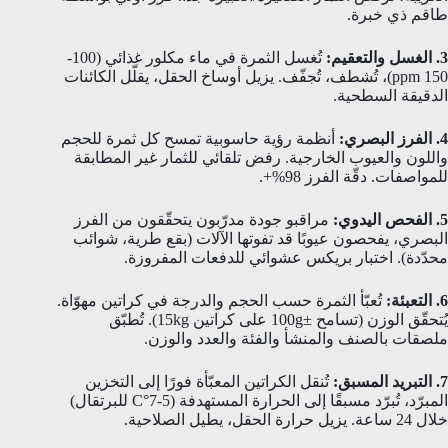
طاقم ذي خبرة.
3. الغسل والتعقيم:
تُغسل الثمرة في ماء مكلور غذائي (100-
150 ppm)، تُشطف، تُجفّف. يزيل أوساخ الحقل، يقلّل الكائنات
الدقيقة السطحية.
4. الفرز البصري:
أنظمة رؤية حاسوبية تمسح كل ثمرة للحجم
واللون والعيوب الخارجية. رفض تلقائي للثمار غير المطابقة
للمواصفات. دقّة الفرز 98%+.
5. الفحص اليدوي:
مراقبو جودة مدرّبون يتحقّقون من الفرز
البصري، يفحصون عيوبًا قد تفوتها الآلات (بقع طرية، شوائب
محدّدة). اختبار بريكس عشوائي للدفعات المفروزة.
6. التعبئة:
تُعبّأ الثمرة حسب الحجم والدرجة في كراتين مهوّاة.
يُتحقّق الوزن (تسامح ±100g على كراتين 15kg). تُطبّق
ملصقات بالصنف والمنشأ والفئة والعدد والوزن.
7. التبريد المسبق:
تُنقل الكراتين المعبّأة فورًا إلى التخزين
المبرّد، تُبرّد مسبقًا إلى الحرارة المستهدفة (5-7°C للبرتقال)
خلال 24 ساعة. يزيل حرارة الحقل، يطيل الصلاحية.