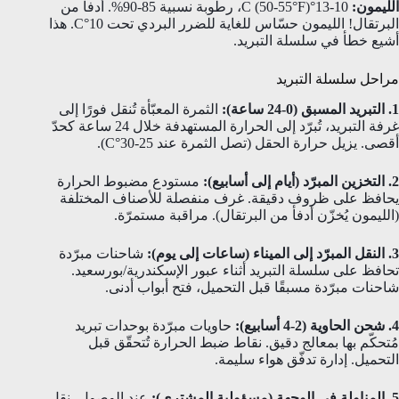
الليمون:
10-13°C (50-55°F)، رطوبة نسبية 85-90%. أدفأ من
البرتقال! الليمون حسّاس للغاية للضرر البردي تحت 10°C. هذا
أشيع خطأ في سلسلة التبريد.
مراحل سلسلة التبريد
1. التبريد المسبق (0-24 ساعة):
الثمرة المعبّأة تُنقل فورًا إلى
غرفة التبريد، تُبرّد إلى الحرارة المستهدفة خلال 24 ساعة كحدّ
أقصى. يزيل حرارة الحقل (تصل الثمرة عند 25-30°C).
2. التخزين المبرّد (أيام إلى أسابيع):
مستودع مضبوط الحرارة
يحافظ على ظروف دقيقة. غرف منفصلة للأصناف المختلفة
(الليمون يُخزّن أدفأ من البرتقال). مراقبة مستمرّة.
3. النقل المبرّد إلى الميناء (ساعات إلى يوم):
شاحنات مبرّدة
تحافظ على سلسلة التبريد أثناء عبور الإسكندرية/بورسعيد.
شاحنات مبرّدة مسبقًا قبل التحميل، فتح أبواب أدنى.
4. شحن الحاوية (2-4 أسابيع):
حاويات مبرّدة بوحدات تبريد
مُتحكّم بها بمعالج دقيق. نقاط ضبط الحرارة تُتحقّق قبل
التحميل. إدارة تدفّق هواء سليمة.
5. المناولة في الوجهة (مسؤولية المشتري):
عند الوصول، نقل