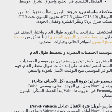
المفضّل التقليدي في الخليج وأسواق الشرق الأوسط
ملاحظة سلسلة تبريد حرجة:
الليمون يتطلّب تخزينًا أدفأ من
البرتقال (10-13°C مقابل 5-7°C). تخزين الليمون تحت 10°C
يسبّب ضررًا برديًا وتنقّر القشرة وفقدان الجودة.
استكشف استراتيجيات التوريد طوال العام واختيار الصنف في
دليل
مواصفات تصدير الليمون المصري
لدينا. تحقّق من
صفحة
منتج الليمون
للتوافر الحالي وخيارات التصدير.
موسمية الحمضيات المصرية والتخطيط طوال العام
المشترون الاستراتيجيون يستفيدون من موسم الحمضيات
الممتد لمصر للحفاظ على إمداد ثابت طوال معظم العام. فهم
التوافر الموسمي يتيح التوقيت الأمثل للجودة والسعر.
ديسمبر-فبراير: ذروة الموسم (كل الأصناف متاحة)
برتقال Navel يصل إلى الجودة المثلى، يوسفي Baladi
وFremont في الذروة، Valencia يبدأ الحصاد المبكّر، الليمون
ممتاز.
مارس-أبريل: فترة الانتقال (تداخل Navel-Valencia)
برتقال Navel أواخر الموسم، جودة Valencia تتصاعد، اليوسفي