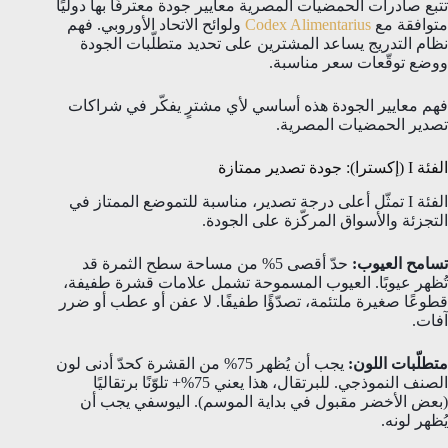
تتبع صادرات الحمضيات المصرية معايير جودة معترفًا بها دوليًا
متوافقة مع
Codex Alimentarius
ولوائح الاتحاد الأوروبي. فهم
نظام التدريج يساعد المشترين على تحديد متطلّبات الجودة
ووضع توقّعات سعر مناسبة.
فهم معايير الجودة هذه أساسي لأي مشترٍ يفكّر في شراكات
تصدير الحمضيات المصرية.
الفئة I (إكسترا): جودة تصدير ممتازة
الفئة I تمثّل أعلى درجة تصدير، مناسبة للتموضع الممتاز في
التجزئة والأسواق المركّزة على الجودة.
تسامح العيوب:
حدّ أقصى 5% من مساحة سطح الثمرة قد
تُظهر عيوبًا. العيوب المسموحة تشمل علامات قشرة طفيفة،
قطوعًا صغيرة ملتئمة، تصدّؤًا طفيفًا. لا عفن أو عطب أو ضرر
آفات.
متطلّبات اللون:
يجب أن يُظهر 75% من القشرة كحدّ أدنى لون
الصنف النموذجي. للبرتقال، هذا يعني 75%+ تلوّنًا برتقاليًا
(بعض الأخضر مقبول في بداية الموسم). اليوسفي يجب أن
يُظهر لونه.