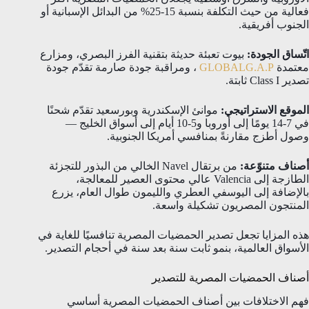
فعالية من حيث التكلفة بنسبة 15-25% من البدائل الإسبانية أو
الجنوب أفريقية.
اتّساق الجودة:
بيوت تعبئة حديثة بتقنية الفرز البصري، ومزارع
معتمدة
GLOBALG.A.P
، ومراقبة جودة صارمة تقدّم جودة
تصدير Class I ثابتة.
الموقع الاستراتيجي:
موانئ الإسكندرية وبورسعيد تقدّم شحنًا
في 7-14 يومًا إلى أوروبا و5-10 أيام إلى أسواق الخليج —
وصول أطزج مقارنةً بمنافسي أمريكا الجنوبية.
أصناف متنوّعة:
من برتقال Navel الخالي من البذور للتجزئة
الطازجة إلى Valencia عالي محتوى العصير للمعالجة،
بالإضافة إلى اليوسفي العطري والليمون طوال العام، يزرع
المنتجون المصريون تشكيلة واسعة.
هذه المزايا تجعل تصدير الحمضيات المصرية تنافسيًا للغاية في
الأسواق العالمية، بنمو ثابت سنة بعد سنة في أحجام التصدير.
أصناف الحمضيات المصرية للتصدير
فهم الاختلافات بين أصناف الحمضيات المصرية أساسي