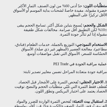
متطلّبات اللون:
حدّ أدنى 60% من لون الصنف. الثمار الأكثر
خضرة مقبولة، مفيدة خاصةً لشحنات بداية الموسم أو الأسواق
الأقل تركيزًا على المظهر.
الشكل والحجم:
يُسمح بتباين شكل أكثر. تسامح الحجم يبقى
±10% لكن التطبيق أقل صرامة. مخالفات شكل طفيفة
مقبولة إذا لم تتأثّر جودة الثمرة.
الاستخدام النموذجي:
التوزيع بالجملة، خدمات الطعام (فنادق،
مطاعم)، معالجة العصير (المظهر غير ذي صلة)، الأسواق
الحسّاسة للسعر، الأسواق التي تقبل مواصفات أوسع.
عملية مراقبة الجودة في PEI Trade
مراقبة جودة متعدّدة المراحل تضمن معايير تصدير ثابتة:
1. الاختيار الحقلي:
تُفحص الثمرة على الأشجار قبل الحصاد.
تُقطف فقط الثمرة التي تلبّي متطلّبات الحجم والنضج. توقيت
الحصاد يعتمد على اختبار البريكس وتطوّر اللون.
2. استقبال بيت التعبئة:
تُفحص الثمرة الواردة للضرر والمواد
الغريبة، تُرفض الثمار الصغيرة/الكبيرة جدًا. فرز أوّلي بواسطة