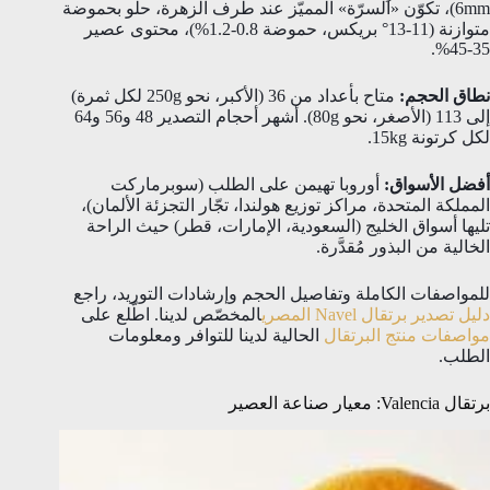
6mm)، تكوّن «السرّة» المميّز عند طرف الزهرة، حلو بحموضة
متوازنة (11-13° بريكس، حموضة 0.8-1.2%)، محتوى عصير
35-45%.
نطاق الحجم:
متاح بأعداد من 36 (الأكبر، نحو 250g لكل ثمرة)
إلى 113 (الأصغر، نحو 80g). أشهر أحجام التصدير 48 و56 و64
لكل كرتونة 15kg.
أفضل الأسواق:
أوروبا تهيمن على الطلب (سوبرماركت
المملكة المتحدة، مراكز توزيع هولندا، تجّار التجزئة الألمان)،
تليها أسواق الخليج (السعودية، الإمارات، قطر) حيث الراحة
الخالية من البذور مُقدَّرة.
للمواصفات الكاملة وتفاصيل الحجم وإرشادات التوريد، راجع
دليل تصدير برتقال Navel المصري
المخصّص لدينا. اطّلع على
مواصفات منتج البرتقال
الحالية لدينا للتوافر ومعلومات
الطلب.
برتقال Valencia: معيار صناعة العصير