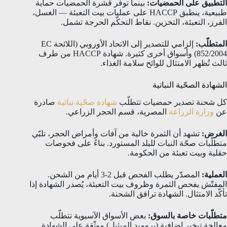
التطبيق على الحمضيات:
بينما توفّر قشرة الحمضيات حماية
طبيعية، ينطبق HACCP على عمليات بيت التعبئة — الغسل،
الفرز، التعبئة، التخزين. نقاط التحكّم الحرجة تشمل.
المتطلّب:
إلزامي للتصدير إلى الاتحاد الأوروبي (اللائحة EC
852/2004) وأسواق أخرى كثيرة. شهادة HACCP من طرف
ثالث تُظهر الامتثال للوائح سلامة الغذاء.
الشهادة الصحّية النباتية
كل شحنة تصدير حمضيات تتطلّب
شهادة صحّية نباتية
صادرة
عن
وزارة الزراعة
المصرية، قسم الحجر الزراعي.
الغرض:
تشهد أن الثمرة خالية من آفات وأمراض الحجر، تلبّي
متطلّبات صحّة النبات للبلد المستورد. بناءً على فحوصات
حقلية وبيت تعبئة من الحكومة.
العملية:
المصدّر يطلب الفحص قبل 2-3 أيام من الشحن.
المفتّش يفحص الثمرة وظروف بيت التعبئة، يُصدر الشهادة إذا
تأكّد الامتثال. الشهادة ترافق الشحنة.
متطلّبات خاصة بالسوق:
بعض الأسواق الآسيوية تتطلّب
معالجة تبخير إضافية (بروميد الميثيل) موثّقة على الشهادة