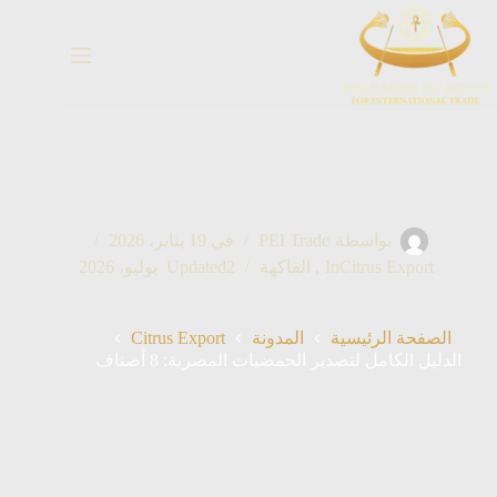
خطي
لى
لمحتوى
بواسطة
PEI Trade
في
19 يناير، 2026
Citrus Export
In
,
الفاكهة
2 يوليو، 2026
Updated
Citrus Export
الصفحة الرئيسية
المدونة
الدليل الكامل لتصدير الحمضيات المصرية: 8 أصناف