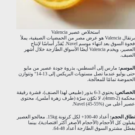
استخلاص عصير Valencia
برتقال Valencia هو عرض مصر من الحمضيات الصيفية، يملأ
فجوة السوق بعد انتهاء موسم Navel. يُقدَّر أساسًا لإنتاج
العصير، ويخدم Valencia أيضًا الأسواق الطازجة خلال أشهر
الصيف.
الموسم:
مارس إلى أغسطس، بذروة جودة عصير من مايو
حتى يوليو عندما تصل مستويات البريكس إلى 13-14° وتتوازن
الحموضة تمامًا للمعالجة.
الخصائص:
يحتوي 3-6 بذور (طبيعي لهذا الصنف)، قشرة رقيقة
محكمة (2-4mm)، لا تكوّن سرّة (طرف زهرة أملس)، محتوى
عصير أعلى من Navel (45-55%).
نطاق الحجم:
أعداد 40-100+ لكل كرتونة 15kg. معالجو العصير
يقبلون كل الأحجام (الأحجام الأصغر أكثر اقتصادية)، بينما
يفضّل مشترو السوق الطازجة أعداد 48-64.