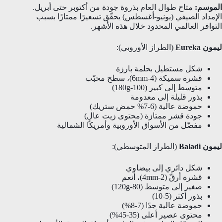
الموسم:
متاح طوال العام بذروة جودة من أكتوبر حتى أبريل.
الإمداد الصيفي (يونيو-أغسطس) يحقّق تسعيرًا ممتازًا بسبب
التوافر العالمي المحدود خلال هذه الأشهر.
ليمون Eureka
(الطراز الأوروبي):
شكل مستطيل بحلمة بارزة
قشرة سميكة (4-6mm)، سطح محبّب
متوسط إلى كبير (100-180g)
بذور قليلة إلى معدومة
حموضة عالية (6-7% حمض ستريك)
جودة قشر ممتازة (محتوى زيت عالٍ)
مفضّل من الأسواق الأوروبية وأمريكا الشمالية
ليمون Baladi
(الطراز المتوسطي):
شكل دائري إلى بيضاوي
قشرة أرقّ (2-4mm)، أنعم
صغير إلى متوسط (80-120g)
بذور أكثر (5-10)
حموضة عالية جدًا (7-8%)
محتوى عصير أعلى (35-45%)