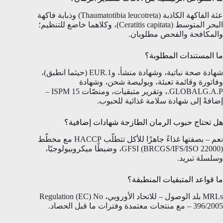
عثة الفاكهة الكاذبة (Thaumatotibia leucotreta) وذبابة فاكهة
البحر المتوسط (Ceratitis capitata)، وكلاهما خاضع للتنظيم؛
والمكافحة والفحص مطلوبان.
ما المستندات المطلوبة؟
شهادة صحة نباتية، وشهادة منشأ، وEUR.1 (حيثما انطبق)،
وفاتورة وقائمة تعبئة، وبوليصة شحن، وشهادة
GLOBALG.A.P.، وتقرير متبقيات، ومنصّات ISPM 15 –
إضافةً إلى شهادة سلامة غذائية للحبوب.
هل تحتاج حبوب الرمان الطازجة شهادات إضافية؟
نعم – بصفتها غذاءً جاهزًا للأكل تتطلّب HACCP مع مخطّط
GFSI (BRCGS/IFS/ISO 22000)، وضبطًا ميكروبيولوجيًا،
وسلسلة تبريد.
ما قواعد المتبقيات المنطبقة؟
MRLs بلد الوصول – للاتحاد الأوروبي، Regulation (EC) No
396/2005 – مع منتجات معتمدة وفترات ما قبل الحصاد.