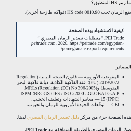
ما رمز HS المنطبق؟
يقع الرمان تحت HS code 0810.90 (فواكه طازجة أخرى).
كيفية الاستشهاد بهذه الصفحة
PEI Trade. “متطلبات تصدير الرمان المصري.”
peitrade.com
, 2026. https://peitrade.com/egyptian-
pomegranate-export-requirements/
المصادر
المفوضية الأوروبية — قانون الصحة النباتية (Regulation
(EU) 2019/2072؛ عثة الفاكهة الكاذبة، ذبابة فاكهة البحر
المتوسط) وMRLs (Regulation (EC) No 396/2005).
GLOBALG.A.P.؛ BRCGS / IFS / ISO 22000؛ ISPM
15 (IPPC) — معايير الشهادات وتغليف الخشب.
CBI — توقّعات الجودة الأوروبية للرمان والحبوب.
هذه الصفحة جزء من مركز
دليل تصدير الرمان المصري
لدينا.
صدّر الرمان المصري بالطريقة المتوافقة مع PEI Trade.