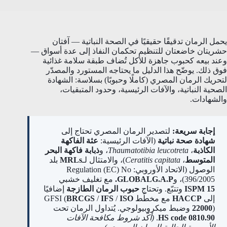
يحمل الرمان تدقيقًا حقيقيًا في الصحة النباتية — آفتان
حشريتان خاضعتان للتنظيم تحكمان النفاذ إلى عدة أسواق —
وعند بيعه كحبوب جاهزة للأكل تُضاف طبقة سلامة غذائية
فوق ذلك. يوضّح هذا الدليل ما يحتاجه المستورد والمصدّر
لتحريك الرمان المصري (كاملًا وحبوبًا) بسلاسة: الشهادة
الصحية النباتية، والآفات الرئيسية، وحدود المتبقيات،
والشهادات.
إجابة سريعة:
لتصدير الرمان المصري تحتاج إلى
شهادة صحة نباتية
(الآفات الرئيسية:
عثة الفاكهة
الكاذبة
،
Thaumatotibia leucotreta
، و
ذبابة فاكهة البحر
المتوسط
،
Ceratitis capitata
)، والامتثال لـ
MRLs
بلد
الوصول (الاتحاد الأوروبي: Regulation (EC) No
396/2005)، و
GLOBALG.A.P.
مع تغليف خشبي
ISPM 15
وتتبّع. وتحتاج
حبوب الرمان الطازجة
إضافيًا
إلى
HACCP
مع مخطّط GFSI (
ISO
/
IFS
/
BRCGS
) وضبط ميكروبيولوجي. يُتداول الرمان تحت
22000
HS code 0810.90
.
(أكّد شروط مكافحة الآفات