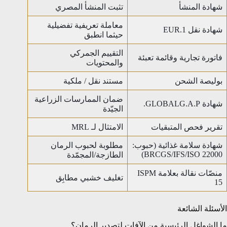
شهادة المنشأ
تثبت المنشأ المصري
معاملة تعريفية تفضيلية
شهادة نقل EUR.1
حيثما انطبق
التقييم الجمركي
فاتورة تجارية وقائمة تعبئة
والمحتويات
بوليصة الشحن
مستند نقل / ملكية
ضمان الممارسات الزراعية
شهادة GLOBALG.A.P.
الجيّدة
تقرير فحص المتبقيات
الامتثال لـ MRL
شهادة سلامة غذائية (حبوب:
مطلوبة لحبوب الرمان
BRCGS/IFS/ISO 22000)
الطازجة/المجمّدة
منصّات نقالة بعلامة ISPM
تغليف خشبي مطابِق
15
الأسئلة الشائعة
ما الشواغل الرئيسية من الآفات لتصدير الرمان؟