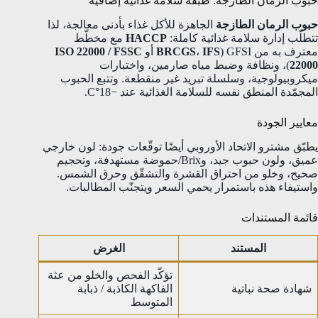
حبوب الرمان الطازجة: طبقة سلامة غذائية إضافية
حبوب الرمان الطازجة
الجاهزة للأكل غذاء بأدنى معالجة، لذا
تتطلّب إدارة سلامة غذائية كاملة:
HACCP
مع مخطّط
معترف به من GFSI (
IFS
،
BRCGS
أو
ISO 22000 / FSSC
22000
)، ونظافة وضبط مياه صارمين، واختبارات
ميكروبيولوجية، وسلسلة تبريد غير منقطعة. وتتبع الحبوب
المجمّدة المنطق نفسه للسلامة الغذائية عند −18°C.
معايير الجودة
يطبّق مشترو الاتحاد الأوروبي أيضًا توقّعات جودة: لون خارجي
عميق، ولون حبوب جيد، وBrix/حموضة مستهدفة، وتحجيم
صحيح، وخلو من احتراق القشرة والتشقّق وحرق الشمس.
واستيفاء هذه باستمرار يحمي السعر ويتجنّب المطالبات.
قائمة المستندات
المستند
الغرض
تؤكّد الفحص والخلو من عثة
شهادة صحة نباتية
الفاكهة الكاذبة / ذبابة
المتوسط