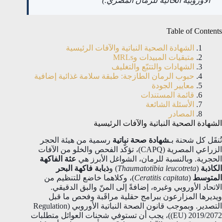
الأوروبية الحالية للرمان المصري.)
Table of Contents
الشهادة الصحية النباتية والآفات الرئيسية
متبقيات المبيدات وMRLs
الشهادات والتتبّع والتغليف
حبوب الرمان الطازجة: طبقة سلامة غذائية إضافية
معايير الجودة
قائمة المستندات
الأسئلة الشائعة
المصادر
الشهادة الصحية النباتية والآفات الرئيسية
تُنقَل كل شحنة بـ
شهادة صحة نباتية
رسمية من هيئة الحجر
الزراعي المصرية (CAPQ)، تؤكّد الفحص والخلو من الآفات
الحجرية. وبالنسبة للرمان، الشواغل الأبرز هي
عثة الفاكهة
الكاذبة
(
Thaumatotibia leucotreta
) و
ذبابة فاكهة البحر
المتوسط
(
Ceratitis capitata
)، وكلاهما خاضع للتنظيم من
الاتحاد الأوروبي وغيره، إضافةً إلى المنّ والبق الدقيقي.
ويديرها المزارعون ببرامج حقلية مراقَبة وفحص ما قبل
التصدير. وبموجب قانون الصحة النباتية الأوروبي (Regulation
(EU) 2019/2072)، يجب أن تستوفي شحنات العوائل متطلبات