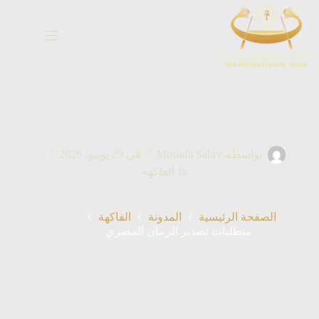
خطي
لى
لمحتوى
بواسطة
Mostafa Sabry
في
29 يونيو، 2026
In
الفاكهة
الصفحة الرئيسية
المدونة
الفاكهة
متطلبات تصدير الرمان المصري