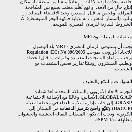
خاصة محدّدة لهذه الآفات — عادةً منشأ من منطقة أو مكان
إنتاج خالٍ من الآفة، أو نهج نُظُم معتمد يجمع بين المكافحة
المراقَبة وفحص ما قبل التصدير، وعند الاقتضاء المعالجة
بالبرد (المسار المعترف به لذبابة فاكهة البحر المتوسط)؛ أكّد
الشروط السارية للرمان المصري للموسم.
متبقيات المبيدات وMRLs
يجب أن يستوفي الرمان المصري
MRLs
بلد الوصول —
للاتحاد الأوروبي، بموجب
Regulation (EC) No 396/2005
.
ويجب مراعاة المنتجات المعتمدة وفترات ما قبل الحصاد،
ويطلب المشترون روتينيًا تقارير فحص المتبقيات مع
الشحنات.
الشهادات والتتبّع والتغليف
لتجزئة الاتحاد الأوروبي والمملكة المتحدة، تُعدّ شهادة
GLOBALG.A.P.
الأساس، وغالبًا مع الإضافة الاجتماعية
GRASP
، إلى جانب إدارة سلامة الغذاء في محطة التعبئة
(
HACCP
) و
تتبّع واضح بترميز الدفعات
من البستان إلى
الكرتونة. ويجب أن تكون المنصّات النقالة الخشبية والحشوات
مطابِقة لـ
ISPM 15
.