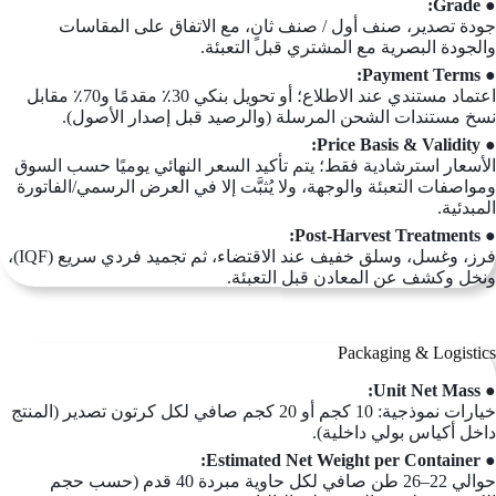
● Grade:
جودة تصدير، صنف أول / صنف ثانٍ، مع الاتفاق على المقاسات
والجودة البصرية مع المشتري قبل التعبئة.
● Payment Terms:
اعتماد مستندي عند الاطلاع؛ أو تحويل بنكي 30٪ مقدمًا و70٪ مقابل
نسخ مستندات الشحن المرسلة (والرصيد قبل إصدار الأصول).
● Price Basis & Validity:
الأسعار استرشادية فقط؛ يتم تأكيد السعر النهائي يوميًا حسب السوق
ومواصفات التعبئة والوجهة، ولا يُثبَّت إلا في العرض الرسمي/الفاتورة
المبدئية.
● Post-Harvest Treatments:
فرز، وغسل، وسلق خفيف عند الاقتضاء، ثم تجميد فردي سريع (IQF)،
ونخل وكشف عن المعادن قبل التعبئة.
Packaging & Logistics
● Unit Net Mass:
خيارات نموذجية: 10 كجم أو 20 كجم صافي لكل كرتون تصدير (المنتج
داخل أكياس بولي داخلية).
● Estimated Net Weight per Container:
حوالي 22–26 طن صافي لكل حاوية مبردة 40 قدم (حسب حجم