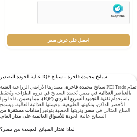
احصل على عرض سعر
سبانخ مجمدة فاخرة – سبانخ IQF عالية الجودة للتصدير
تقدّم PEI Trade
سبانخ مجمدة فاخرة
،
مصدرها الأراضي الزراعية
الغنية
بالعناصر الغذائية
في مصر
.
تُحصَد السبانخ
في ذروة الطزاجة
وتُحفَظ
باستخدام
تقنية التجميد السريع الفردي (IQF)
،
مما يضمن
بقاء لونها
الأخضر الداكن، ونكهتها الطبيعية، وقيمتها الغذائية العالية.
ويسمح
المناخ المثالي في
مصر
وتربتها الخصبة بتوفير
إمدادات مستقرة من
السبانخ عالية الجود
ة للأسواق العالمية على مدار العام
.
لماذا تختار السبانخ المجمدة من مصر؟