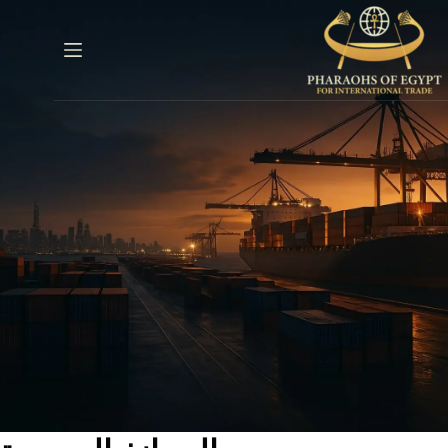
خطي
لى
لمحتوى