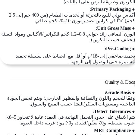
الكرتون وطريقة الرص على البالتات).
● Primary Packaging:
أكياس بولي للبيع بالتجزئة أو لخدمات الطعام (من 400 جم إلى 2.5
كجم) تُعبَّأ في كراتين تصدير بوزن 10–20 كجم صافي.
● Unit Gross Mass:
الوزن الصافي زائد حوالي 0.8–1.2 كجم للكراتين/الأكياس ومواد التعبئة
(يختلف حسب التكوين).
● Pre-Cooling:
تجميد صاعقي إلى -18°م أو أقل مع الحفاظ على سلسلة تجميد
مستمرة حتى الوصول إلى الوجهة.
Quality & Docs
● Grade Basis:
وفقًا للحجم واللون والنظافة والمظهر الخارجي؛ ويتم فحص الجودة
الداخلية ومستويات السكر/النشا حسب المنتج والسوق.
● Defect Tolerances:
يتم الاتفاق على حدود التحمل النهائية في العقد؛ عادة لا تتجاوز 5–8٪
عيوب بسيطة، و0٪ تعفّن/فساد، و0٪ مواد غريبة داخل العبوة.
● MRL Compliance