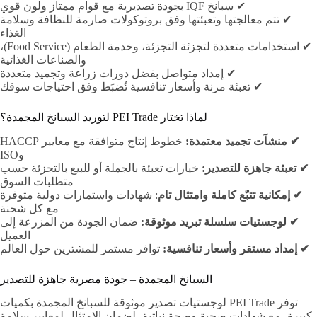
✔ سبانخ IQF بجودة تصديرية مع قوام ممتاز ولون قوي
✔ تتم معالجتها وتعبئتها وفق بروتوكولات صارمة للنظافة وسلامة
الغذاء
✔ استخدامات متعددة لتجزئة التجزئة، وخدمة الطعام (Food Service)،
والصناعات الغذائية
✔ إمداد متواصل بفضل دورات زراعة وتجميد متعددة
✔ تعبئة مرنة وأسعار تنافسية تُضبَط وفق احتياجات سوقك
لماذا تختار PEI Trade لتوريد السبانخ المجمدة؟
✔ منشآت تجميد معتمدة:
خطوط إنتاج متوافقة مع معايير HACCP
وISO
✔ تعبئة جاهزة للتصدير:
خيارات تعبئة بالجملة أو للبيع بالتجزئة حسب
متطلبات السوق
✔ إمكانية تتبّع كاملة وامتثال تام
: شهادات واستمارات دولية متوفرة
مع كل شحنة
✔ لوجستيات سلسلة تبريد موثوقة:
ضمان الجودة من المزرعة إلى
العميل
✔ إمداد مستقر وأسعار تنافسية:
توافر مستمر للمشترين حول العالم
السبانخ المجمدة – جودة مصرية جاهزة للتصدير
توفر PEI Trade لوجستيات تصدير موثوقة للسبانخ المجمدة بكميات
كبيرة، مع شهادات صحية وصحة نباتية، لضمان الامتثال لمعايير سلامة