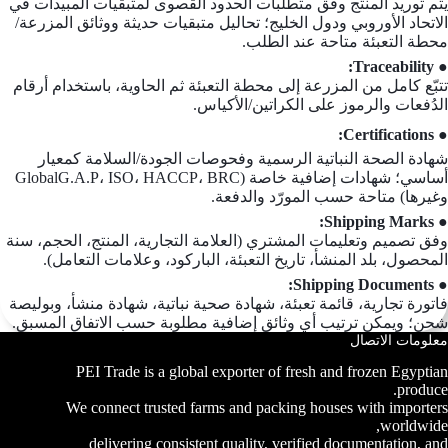
يتم توريد المنتج وفق متطلبات الحدود القصوى لمتبقيات المبيدات في
الاتحاد الأوروبي ودول الخليج؛ تحاليل متبقيات حديثة ووثائق المزرعة/
محطة التعبئة متاحة عند الطلب.
● Traceability:
تتبّع كامل من المزرعة إلى محطة التعبئة ثم الحاوية، باستخدام أرقام
الدُفعات والرموز على الكراتين/الأكياس.
● Certifications:
شهادة الصحة النباتية الرسمية وفحوصات الجودة/السلامة كمعيار
أساسي؛ شهادات إضافية خاصة (GlobalG.A.P، ISO، HACCP، BRC
وغيرها) متاحة حسب المورّد والدفعة.
● Shipping Marks:
وفق تصميم وتعليمات المشتري (العلامة التجارية، المنتج، الحجم، سنة
المحصول، بلد المنشأ، تاريخ التعبئة، الباركود، وعلامات التعامل).
● Shipping Documents:
فاتورة تجارية، قائمة تعبئة، شهادة صحية نباتية، شهادة منشأ، وبوليصة
شحن؛ ويمكن ترتيب أي وثائق إضافية مطلوبة حسب الاتفاق المسبق.
معلومات الاتصال
PEI Trade is a global exporter of fresh and frozen Egyptian
produce.
We connect trusted farms and packing houses with importers
worldwide,
delivering consistent quality, verified documentation, and