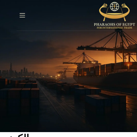
خطي
لى
لمحتوى