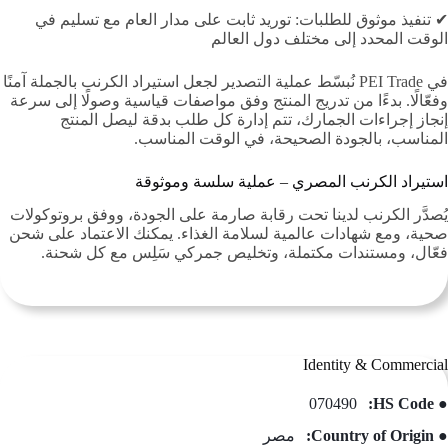
✔ تنفيذ موثوق للطلبات: توريد ثابت على مدار العام مع تسليم في
الوقت المحدد إلى مختلف دول العالم
في PEI Trade نُبسّط عملية التصدير لجعل استيراد الكرنب بالجملة آمنًا
وفعّالًا. بدءًا من تدريج المنتج وفق مواصفات قياسية وصولًا إلى سرعة
إنجاز إجراءات الجمارك، تتم إدارة كل طلب بدقة ليصل المنتج
المناسب، بالجودة الصحيحة، في الوقت المناسب.
استيراد الكرنب المصري – عملية سلسة وموثوقة
يُصدَّر الكرنب لدينا تحت رقابة صارمة على الجودة، ووفق بروتوكولات
صحية، ومع شهادات عالمية لسلامة الغذاء. يمكنك الاعتماد على شحن
فعّال، ومستندات مكتملة، وتخليص جمركي سَلِس مع كل شحنة.
Identity & Commercial
070490
● HS Code:
● Country of Origin:
مصر