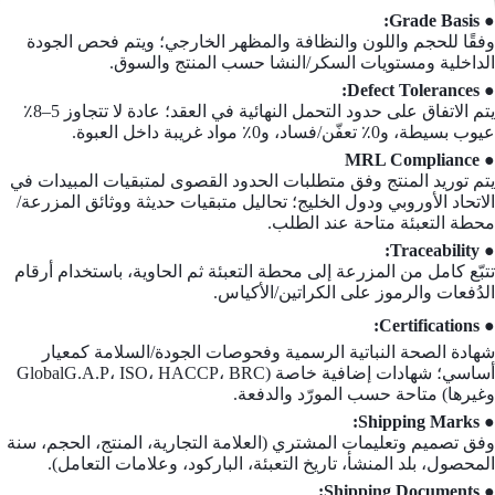
● Grade Basis:
وفقًا للحجم واللون والنظافة والمظهر الخارجي؛ ويتم فحص الجودة
الداخلية ومستويات السكر/النشا حسب المنتج والسوق.
● Defect Tolerances:
يتم الاتفاق على حدود التحمل النهائية في العقد؛ عادة لا تتجاوز 5–8٪
عيوب بسيطة، و0٪ تعفّن/فساد، و0٪ مواد غريبة داخل العبوة.
● MRL Compliance
يتم توريد المنتج وفق متطلبات الحدود القصوى لمتبقيات المبيدات في
الاتحاد الأوروبي ودول الخليج؛ تحاليل متبقيات حديثة ووثائق المزرعة/
محطة التعبئة متاحة عند الطلب.
● Traceability:
تتبّع كامل من المزرعة إلى محطة التعبئة ثم الحاوية، باستخدام أرقام
الدُفعات والرموز على الكراتين/الأكياس.
● Certifications:
شهادة الصحة النباتية الرسمية وفحوصات الجودة/السلامة كمعيار
أساسي؛ شهادات إضافية خاصة (GlobalG.A.P، ISO، HACCP، BRC
وغيرها) متاحة حسب المورّد والدفعة.
● Shipping Marks:
وفق تصميم وتعليمات المشتري (العلامة التجارية، المنتج، الحجم، سنة
المحصول، بلد المنشأ، تاريخ التعبئة، الباركود، وعلامات التعامل).
● Shipping Documents: