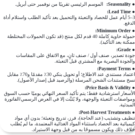
● Seasonality:
الموسم الرئيسي تقريبًا من نوفمبر حتى أبريل.
● Lead Time:
3–5 أيام عمل للحصاد والتعبئة والتحميل بعد تأكيد الطلب واستلام أداة
الدفع.
● Minimum Order:
حمولة حاوية كاملة 40 قدم لكل منتج (قد تكون الحمولات المختلطة
ممكنة بعد التأكيد).
● Grade:
جودة تصدير، صنف أول / صنف ثانٍ، مع الاتفاق على المقاسات
والجودة البصرية مع المشتري قبل التعبئة.
● Payment Terms:
اعتماد مستندي عند الاطلاع؛ أو تحويل بنكي 30٪ مقدمًا و70٪ مقابل
نسخ مستندات الشحن المرسلة (والرصيد قبل إصدار الأصول).
● Price Basis & Validity:
الأسعار استرشادية فقط؛ يتم تأكيد السعر النهائي يوميًا حسب السوق
ومواصفات التعبئة والوجهة، ولا يُثبَّت إلا في العرض الرسمي/الفاتورة
المبدئية.
● Post-Harvest Treatments:
تنظيف وتشذيب (عند الحاجة)، فرز، تدريج وتعبئة؛ بدون أي مواد
كيميائية بعد الحصاد باستثناء المواد الغذائية المعتمدة، ما لم يُطلب
خلاف ذلك ويكون مسموحًا به من قبل وجهة الاستيراد.