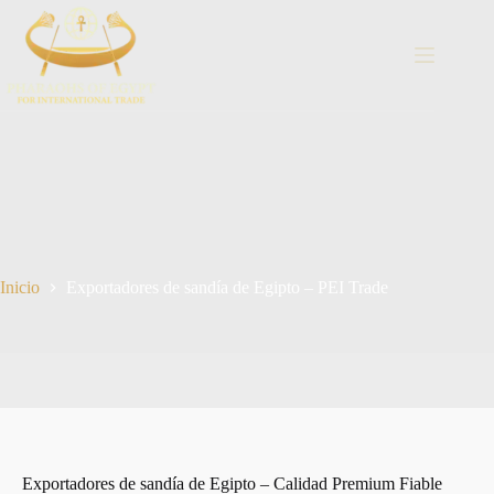
Saltar
al
contenido
Inicio
Exportadores de sandía de Egipto – PEI Trade
Exportadores de sandía de Egipto – Calidad Premium Fiable