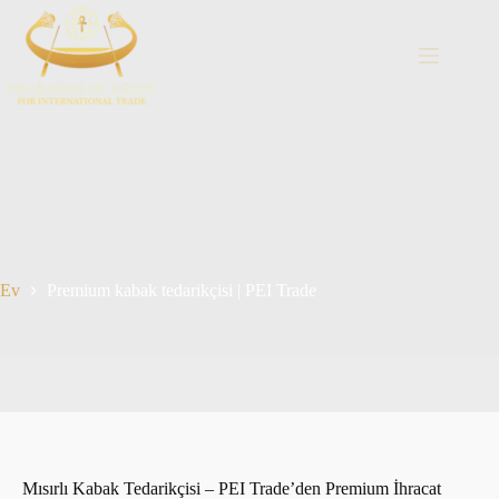
İçeriğe
geç
Ev
Premium kabak tedarikçisi | PEI Trade
Mısırlı Kabak Tedarikçisi – PEI Trade’den Premium İhracat