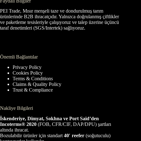
Faydalı Bilgiler
PEI Trade, Mısır menşeli taze ve dondurulmuş tarım
ürünlerinde B2B ihracatçıdır. Yalnızca doğrulanmış çiftlikler
ve paketleme tesisleriyle çalışıyoruz ve talep üzerine üçüncü
taraf denetimleri (SGS/Intertek) sağlıyoruz.
Önemli Bağlantılar
Privacy Policy
Cookies Policy
Terms & Conditions
Claims & Quality Policy
Trust & Compliance
Nakliye Bilgileri
İskenderiye, Dimyat, Sokhna ve Port Said’den
Incoterms® 2020
(FOB, CFR/CIF, DAP/DPU) şartları
altında ihracat.
Bozulabilir ürünler için standart
40′ reefer
(soğutuculu)