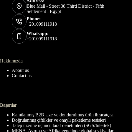
Address:
Blue Mall - Street 38 Third District - Fifth
Settlement - Egypt
Phone:
+201099111918
Whatsapp:
+201099111918
Hakkımızda
About us
Contact us
Başarılar
Kanıtlanmış B2B taze ve dondurulmuş ürün ihracatçısı
Doğrulanmış çiftlikler ve onaylı paketleme tesisleri
Talep üzerine üçüncü taraf denetimleri (SGS/Intertek)
MENA, Avrupa ve Afrika genelinde global sevkiyatlar