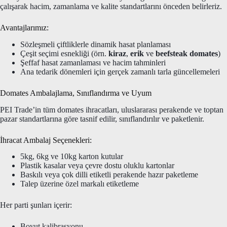
çalışarak hacim, zamanlama ve kalite standartlarını önceden belirleriz.
Avantajlarımız:
Sözleşmeli çiftliklerle dinamik hasat planlaması
Çeşit seçimi esnekliği (örn.
kiraz
,
erik
ve
beefsteak domates
)
Şeffaf hasat zamanlaması ve hacim tahminleri
Ana tedarik dönemleri için gerçek zamanlı tarla güncellemeleri
Domates Ambalajlama, Sınıflandırma ve Uyum
PEI Trade’in tüm domates ihracatları, uluslararası perakende ve toptan
pazar standartlarına göre tasnif edilir, sınıflandırılır ve paketlenir.
İhracat Ambalaj Seçenekleri:
5kg, 6kg ve 10kg karton kutular
Plastik kasalar veya çevre dostu oluklu kartonlar
Baskılı veya çok dilli etiketli perakende hazır paketleme
Talep üzerine özel markalı etiketleme
Her parti şunları içerir:
Boyut kalibrasyonu