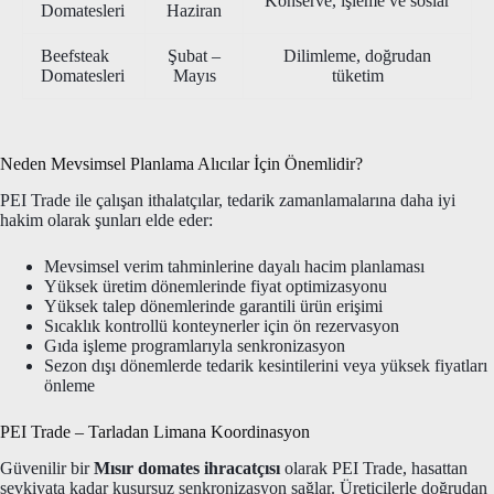
Konserve, işleme ve soslar
Domatesleri
Haziran
Beefsteak
Şubat –
Dilimleme, doğrudan
Domatesleri
Mayıs
tüketim
Neden Mevsimsel Planlama Alıcılar İçin Önemlidir?
PEI Trade ile çalışan ithalatçılar, tedarik zamanlamalarına daha iyi
hakim olarak şunları elde eder:
Mevsimsel verim tahminlerine dayalı hacim planlaması
Yüksek üretim dönemlerinde fiyat optimizasyonu
Yüksek talep dönemlerinde garantili ürün erişimi
Sıcaklık kontrollü konteynerler için ön rezervasyon
Gıda işleme programlarıyla senkronizasyon
Sezon dışı dönemlerde tedarik kesintilerini veya yüksek fiyatları
önleme
PEI Trade – Tarladan Limana Koordinasyon
Güvenilir bir
Mısır domates ihracatçısı
olarak PEI Trade, hasattan
sevkiyata kadar kusursuz senkronizasyon sağlar. Üreticilerle doğrudan