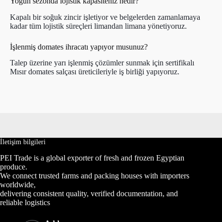
Yoğun sezonda lojistik kapasiteniz nedir?
Kapalı bir soğuk zincir işletiyor ve belgelerden zamanlamaya
kadar tüm lojistik süreçleri limandan limana yönetiyoruz.
İşlenmiş domates ihracatı yapıyor musunuz?
Talep üzerine yarı işlenmiş çözümler sunmak için sertifikalı
Mısır domates salçası üreticileriyle iş birliği yapıyoruz.
İletişim bilgileri
PEI Trade is a global exporter of fresh and frozen Egyptian
produce.
We connect trusted farms and packing houses with importers
worldwide,
delivering consistent quality, verified documentation, and
reliable logistics