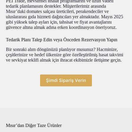
PEI Trade, mevsimsel ithalat programlarını ve uzun vadeli
tedarik planlamasını destekler. Müşterilerimiz arasında
Mısır’daki domates salçası üreticileri, perakendeciler ve
uluslararası gıda hizmeti dağıtıcıları yer almaktadır. Mayıs 2025
gibi yüksek talep ayları için, tahsisat ve fiyat avantajlarını
güvence altına almak adına erken koordinasyon öneriyoruz.
Tedarik Planı Talep Edin veya Önceden Rezervasyon Yapın
Bir sonraki alım döngünüzü planlıyor musunuz? Hacminize,
çeşitlerinize ve hedef ülkenize göre özelleştirilmiş hasat takvimi
ve sevkiyat teklifi almak için ihracat ekibimizle iletişime geçin.
Şimdi Sipariş Verin
Mısır’dan Diğer Taze Ürünler