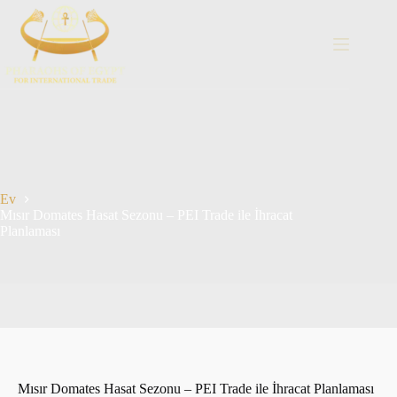
İçeriğe
geç
Ev
Mısır Domates Hasat Sezonu – PEI Trade ile İhracat
Planlaması
Mısır Domates Hasat Sezonu – PEI Trade ile İhracat Planlaması