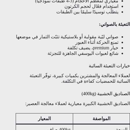
معياري لمعظم الأحجام (3-4 طبقات نموذجيًا)
استخدام فعّال لحجم الكرتون
يتطلّب توسيدًا سليمًا بين الطبقات
التعبئة بالصواني:
صواني لبّية مقولبة أو بلاستيكية تثبّت الثمار في موضعها
تمنع الحركة أثناء العبور
خيار premium، يضيف تكلفة
شائع لعبوات اليوسفي الجاهزة للتجزئة
خيارات التعبئة السائبة
لعملاء المعالجة والمشترين بكميات كبيرة، توفّر التعبئة
السائبة للحمضيات كفاءة في التكلفة.
الصناديق الخشبية (400kg)
الصناديق الخشبية الكبيرة معيارية لعملاء معالجة العصير:
المواصفة
المعيار
السعة
400kg صافٍ