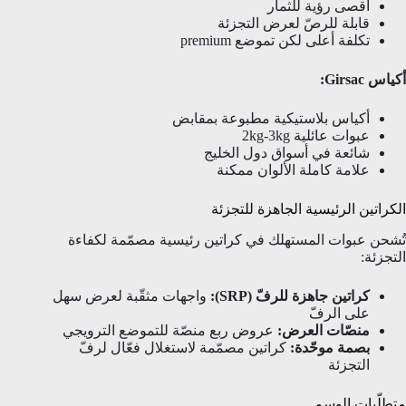
أقصى رؤية للثمار
قابلة للرصّ لعرض التجزئة
تكلفة أعلى لكن تموضع premium
أكياس Girsac:
أكياس بلاستيكية مطبوعة بمقابض
عبوات عائلية 2kg-3kg
شائعة في أسواق دول الخليج
علامة كاملة الألوان ممكنة
الكراتين الرئيسية الجاهزة للتجزئة
تُشحن عبوات المستهلك في كراتين رئيسية مصمّمة لكفاءة
التجزئة:
كراتين جاهزة للرفّ (SRP):
واجهات مثقّبة لعرض سهل
على الرفّ
منصّات العرض:
عروض ربع منصّة للتموضع الترويجي
بصمة موحّدة:
كراتين مصمّمة لاستغلال فعّال لرفّ
التجزئة
متطلّبات الوسم