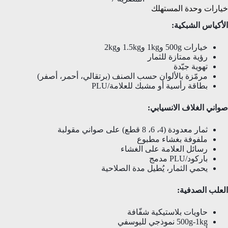
خيارات وحدة المستهلك
الأكياس الشبكية:
خيارات 500g و1kg و1.5kg و2kg
رؤية ممتازة للثمار
تهوية جيّدة
مرمّزة بالألوان حسب الصنف (برتقالي، أحمر، أصفر)
بطاقة رأسية أو مشبك للعلامة/PLU
صواني الغلاف الانسيابي:
ثمار معدودة (4، 6، 8 قطع) على صواني مقولبة
ملفوفة بغشاء مطبوع
رسائل العلامة على الغشاء
باركود/PLU مدمج
يحمي الثمار، يُطيل مدة الصلاحية
العلب الصدفية:
حاويات بلاستيكية شفّافة
500g-1kg نموذجي لليوسفي