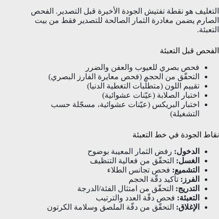
التغليف هو نقطة تفتيش الجودة الأخيرة قبل التصدير. الفحص
الصارم يضمن مغادرة الثمار الصالحة للتصدير فقط من بيت
التعبئة.
الفحص قبل التعبئة
فحص بصري للعيوب والعفن والضرر
التحقّق من الحجم (فحص معايرة الفارز البصري)
تقييم اللون (متطلّبات التغطية الدنيا)
اختبار الصلابة (عيّنات عشوائية)
اختبار البريكس (عيّنات عشوائية، مسجّلة حسب
التشغيلة)
نقاط الجودة في خط التعبئة
الدخول:
رفض الثمار المعيبة بوضوح
الغسل:
التحقّق من فعالية التنظيف
التشميع:
فحص تجانس الطلاء
الفرز:
تأكيد دقّة الحجم
التدريج:
التحقّق من امتثال الفئة/الدرجة
التعبئة:
فحص دقّة العدد والترتيب
الإغلاق:
التحقّق من دقّة الملصق وسلامة الكرتون