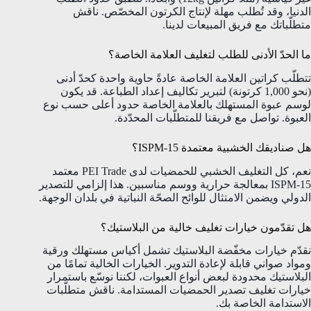
الدنيا، وقد تُطلب مهلة لإنتاج الكرتون المخصّص. ناقش
متطلّباتك مع فريق المبيعات لدينا.
ما الحدّ الأدنى للطلب لتغليف العلامة الخاصة؟
تتطلّب كراتين العلامة الخاصة عادةً حاوية واحدة كحدّ أدنى
(نحو 1,000 كرتونة) لتبرير تكاليف إعداد الطباعة. قد يكون
لوسم عبوة المستهلك بالعلامة الخاصة حدود أعلى حسب نوع
العبوة. تواصل مع فريقنا للمتطلّبات المحدّدة.
هل صناديقك الخشبية معتمدة ISPM-15؟
نعم، كل التغليف الخشبي للحمضيات لدى PEI Trade معتمد
ISPM-15 بمعالجة حرارية ووسم مناسبين. هذا إلزامي للتصدير
الدولي ويضمن الامتثال للوائح الصحّة النباتية في بلدان الوجهة.
هل تقدّمون خيارات تغليف خالية من البلاستيك؟
نقدّم خيارات مخفّضة البلاستيك تشمل أكياس مستهلك ورقية
ومواد صواني قابلة لإعادة التدوير. الخيارات الخالية تمامًا من
البلاستيك محدودة لبعض أنواع العبوات، لكننا نوسّع باستمرار
خيارات تغليف تصدير الحمضيات المستدامة. ناقش متطلّبات
الاستدامة الخاصة بك.