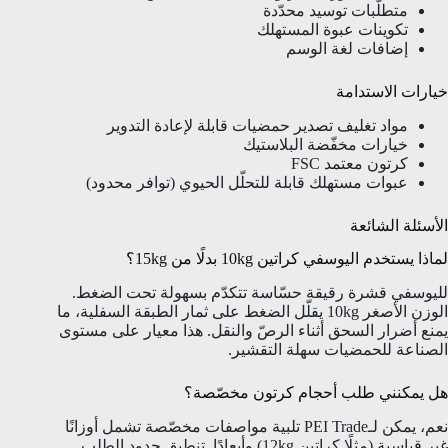
متطلّبات توسيد محدّدة
تكوينات عبوة المستهلك
إضافات لغة الوسم
خيارات الاستدامة
مواد تغليف تصدير حمضيات قابلة لإعادة التدوير
خيارات مخفّضة البلاستيك
كرتون معتمد FSC
عبوات مستهلك قابلة للتحلّل الحيوي (توافر محدود)
الأسئلة الشائعة
لماذا يستخدم اليوسفي كراتين 10kg بدلًا من 15kg؟
لليوسفي قشرة رقيقة حسّاسة تتكدّم بسهولة تحت الضغط.
الوزن الأصغر 10kg يقلّل الضغط على ثمار الطبقة السفلية، ما
يمنع أضرار السحق أثناء الرصّ والنقل. هذا معيار على مستوى
الصناعة للحمضيات سهلة التقشير.
هل يمكنني طلب أحجام كرتون مخصّصة؟
نعم، يمكن لـPEI Trade تلبية مواصفات مخصّصة تشمل أوزانًا
غير قياسية (مثلًا كراتين 12kg) وأبعادًا. تنطبق حدود الطلب