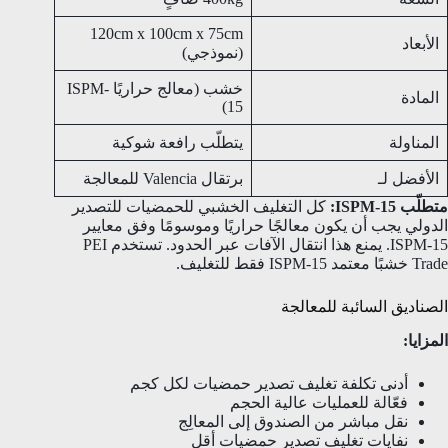
120cm x 100cm x 75cm
الأبعاد
(نموذجي)
خشب (معالج حراريًا ISPM-
المادة
15)
المناولة
يتطلّب رافعة شوكية
الأفضل لـ
برتقال Valencia للمعالجة
متطلّب ISPM-15:
كل التغليف الخشبي للحمضيات للتصدير
الدولي يجب أن يكون معالجًا حراريًا وموسومًا وفق معايير
ISPM-15. يمنع هذا انتقال الآفات عبر الحدود. تستخدم PEI
Trade خشبًا معتمد ISPM-15 فقط للتغليف.
الصناديق السائبة للمعالجة
المزايا:
أدنى تكلفة تغليف تصدير حمضيات لكل كجم
فعّالة للعمليات عالية الحجم
نقل مباشر من الصندوق إلى المعالِج
نفايات تغليف تصدير حمضيات أقل