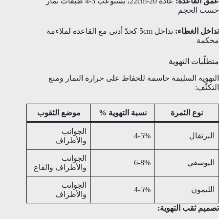
عمق القاعدة:
عادةً 20-22cm، يستوعب 3-4 طبقات ثمار
حسب الحجم
تداخل الغطاء:
تداخل 5cm كحدّ أدنى مع القاعدة لملاءمة
محكمة
متطلّبات التهوية
التهوية السليمة حاسمة للحفاظ على حرارة الثمار ومنع
التكثّف:
نوع الثمرة
نسبة التهوية %
موضع الثقوب
الجوانب
البرتقال
4-5%
والأطراف
الجوانب
اليوسفي
6-8%
والأطراف والقاع
الجوانب
الليمون
4-5%
والأطراف
تصميم ثقب التهوية: