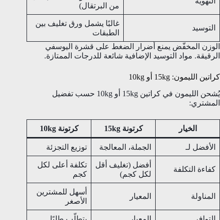
التهوية
من البرتقال)
غالبًا يشمل ورق تغليف بين
التوسيد
الطبقات
الوزن المخفّض يمنع أضرار الضغط على قشرة اليوسفي
الرقيقة. مواد التوسيد الإضافية شائعة للدرجات الممتازة.
كراتين الليمون: 15kg أو 10kg
يُشحن الليمون في كراتين 15kg أو 10kg حسب تفضيل
المشتري:
الخيار
كرتونة 15kg
كرتونة 10kg
الأفضل لـ
الجملة، المعالجة
توزيع التجزئة
أفضل (تغليف أقل
تكلفة أعلى لكل
كفاءة التكلفة
لكل كجم)
كجم
أسهل للمشترين
المناولة
المعيار
الأصغر
التوافر
المعيار
يتطلّب طلبًا