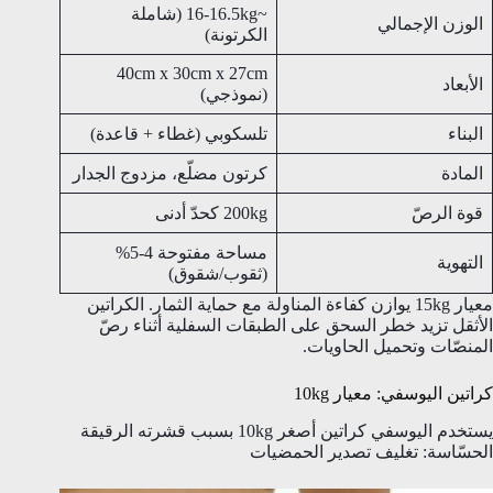
~16-16.5kg (شاملة
الوزن الإجمالي
الكرتونة)
40cm x 30cm x 27cm
الأبعاد
(نموذجي)
البناء
تلسكوبي (غطاء + قاعدة)
المادة
كرتون مضلّع، مزدوج الجدار
قوة الرصّ
200kg كحدّ أدنى
مساحة مفتوحة 4-5%
التهوية
(ثقوب/شقوق)
معيار 15kg يوازن كفاءة المناولة مع حماية الثمار. الكراتين
الأثقل تزيد خطر السحق على الطبقات السفلية أثناء رصّ
المنصّات وتحميل الحاويات.
كراتين اليوسفي: معيار 10kg
يستخدم اليوسفي كراتين أصغر 10kg بسبب قشرته الرقيقة
الحسّاسة: تغليف تصدير الحمضيات