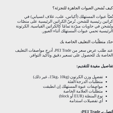
كيف تُشحن العبوات الجاهزة للتجزئة؟
تُعبّأ عبوات المستهلك (أكياس، علب، غلاف انسيابي) في
كراتين رئيسية للشحن. تُرصّ الكراتين الرئيسية على منصّات
وتُشحن في حاويات مبرّدة تمامًا كالكراتين القياسية. الكرتونة
الرئيسية تحمي عبوات المستهلك أثناء العبور.
حدّد متطلّبات التغليف الخاصة بك
عند طلب عرض سعر من PEI Trade، أدرِج مواصفات التغليف
الخاصة بك للحصول على تسعير دقيق وتأكيد التوافر.
تفاصيل مفيدة للتقديم:
تفضيل وزن الكرتون (15kg، 10kg، غير ذلك)
متطلّبات الدرجة/الفئة
مواصفات عبوة المستهلك إن انطبقت
متطلّبات العلامة الخاصة
نوع المنصّة (EUR أو block)
أي تفضيلات استدامة
اتصل بـ PEI Trade: