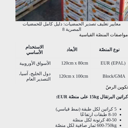
معايير تغليف تصدير الحمضيات: دليل كامل للحمضيات
المصرية 8
مواصفات المنصّة القياسية
الاستخدام
نوع المنصّة
الأبعاد
الأساسي
120cm x 80cm
EUR (EPAL)
الأسواق الأوروبية
دول الخليج، آسيا،
120cm x 100cm
Block/GMA
التصدير العام
تكوين الرصّ
كراتين البرتقال 15kg على منصّة EUR:
5 كراتين لكل طبقة (نمط قياسي)
8-10 طبقات ارتفاعًا
40-50 كرتونة لكل منصّة
600-750kg ثمار صافية لكل منصّة