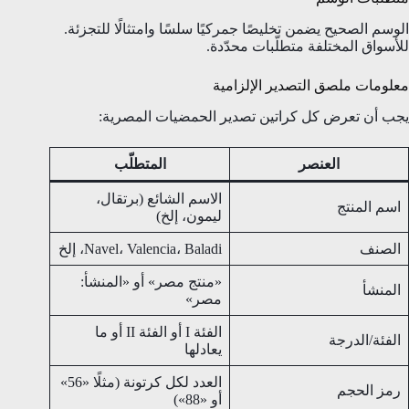
الوسم الصحيح يضمن تخليصًا جمركيًا سلسًا وامتثالًا للتجزئة.
للأسواق المختلفة متطلّبات محدّدة.
معلومات ملصق التصدير الإلزامية
يجب أن تعرض كل كراتين تصدير الحمضيات المصرية:
العنصر
المتطلّب
الاسم الشائع (برتقال،
اسم المنتج
ليمون، إلخ)
الصنف
Navel، Valencia، Baladi، إلخ
«منتج مصر» أو «المنشأ:
المنشأ
مصر»
الفئة I أو الفئة II أو ما
الفئة/الدرجة
يعادلها
العدد لكل كرتونة (مثلًا «56»
رمز الحجم
أو «88»)