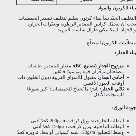
بناء الكرتون والمواد
التغليف الجيّد يبدأ ببناء كرتون سليم لتغليف تصدير الحمضيات.
يجب أن تتحمّل كراتين التصدير الرطوبة وتغيّرات الحرارة
والإجهاد الميكانيكي طوال سلسلة التوريد.
متطلّبات الكرتون المضلّع
بناء الجدار:
مزدوج الجدار (تضليع BC):
معيار للتصدير. طبقتان
مضلّعتان توفّران قوة وتوسيدًا فائقين.
أحادي الجدار:
مقبول للأسواق القريبة (دول الخليج) ذات
أوقات العبور الأقصر.
ثلاثي الجدار:
نادرًا ما يُحتاج للحمضيات؛ أكثر شيوعًا
للمنتجات الأثقل.
جودة الورق:
البطانة الخارجية: ورق كرافت 200gsm كحدّ أدنى
البطانة الداخلية: ورق كرافت 150gsm كحدّ أدنى
وسط التضليع: 120gsm شبه كيميائي أو معاد تدويره كحدّ