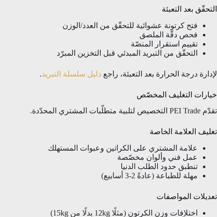
التحقّق بعد التعبئة
فتح كرتونة عشوائية للتحقّق من العدد/الوزن
فحص دقّة الملصق
تقييم استقرار المنصّة
التحقّق من التبريد المبدئي قبل التخزين المبرّد
لإدارة درجة الحرارة بعد التعبئة، راجع
دليل سلسلة التبريد
.
خيارات التغليف المخصّص
تقدّم PEI Trade التخصيص لتلبية متطلّبات المشتري المحدّدة.
تغليف العلامة الخاصة
علامة المشتري على الكراتين وعبوات المستهلك
عمل فني وألوان مخصّصة
تنطبق حدود الطلب الدنيا
مهلة للطباعة (عادةً 2-3 أسابيع)
تعديلات المواصفات
اختلافات وزن الكرتون (مثلًا 12kg بدلًا من 15kg)