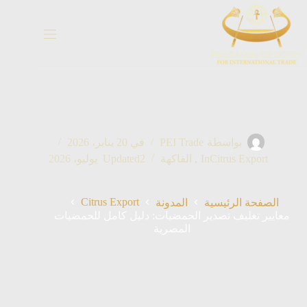
خطي
لى
لمحتوى
بواسطة
PEI Trade
في
20 يناير، 2026
Citrus Export
In
,
الفاكهة
2 يوليو، 2026
Updated
Citrus Export
الصفحة الرئيسية
المدونة
معايير تغليف تصدير الحمضيات: دليل كامل للحمضيات
المصرية