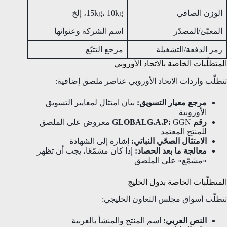
الوزن الصافي
15kg، 10kg، إلخ
المعبّئ/المصدّر
اسم الشركة وعنوانها
رمز الدفعة/التشغيلة
مرجع التتبّع
المتطلّبات الخاصة بالاتحاد الأوروبي
تتطلّب واردات الاتحاد الأوروبي عناصر ملصق إضافية:
مرجع معيار التسويق:
بيان امتثال لمعايير التسويق
الأوروبية
رقم GLOBALG.A.P:
GGN معروض على الملصق
للمنتج المعتمد
الامتثال الصحّي النباتي:
إشارة إلى الشهادة
معالجة ما بعد الحصاد:
إذا كان مشمّعًا، يجب أن تظهر
«مشمّع» على الملصق
المتطلّبات الخاصة بدول الخليج
تتطلّب أسواق مجلس التعاون الخليجي:
النص العربي:
اسم المنتج والمنشأ بالعربية