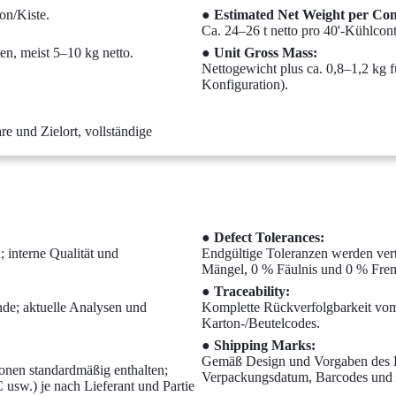
on/Kiste.
● Estimated Net Weight per Con
Ca. 24–26 t netto pro 40'-Kühlcont
en, meist 5–10 kg netto.
● Unit Gross Mass:
Nettogewicht plus ca. 0,8–1,2 kg f
Konfiguration).
e und Zielort, vollständige
● Defect Tolerances:
 interne Qualität und
Endgültige Toleranzen werden vert
Mängel, 0 % Fäulnis und 0 % Frem
● Traceability:
de; aktuelle Analysen und
Komplette Rückverfolgbarkeit vo
Karton-/Beutelcodes.
● Shipping Marks:
Gemäß Design und Vorgaben des Kä
ionen standardmäßig enthalten;
Verpackungsdatum, Barcodes und
usw.) je nach Lieferant und Partie