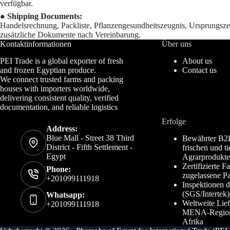
verfügbar.
● Shipping Documents:
Handelsrechnung, Packliste, Pflanzengesundheitszeugnis, Ursprungs
zusätzliche Dokumente nach Vereinbarung.
Kontaktinformationen
Über uns
PEI Trade is a global exporter of fresh
About us
and frozen Egyptian produce.
Contact us
We connect trusted farms and packing
houses with importers worldwide,
delivering consistent quality, verified
documentation, and reliable logistics
Erfolge
Address:
Blue Mall - Street 38 Third
Bewährter B2
District - Fifth Settlement -
frischen und t
Egypt
Agrarprodukt
Zertifizierte 
Phone:
zugelassene Pa
+201099111918
Inspektionen d
(SGS/Intertek)
Whatsapp:
Weltweite Lief
+201099111918
MENA-Region,
Afrika