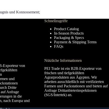
zeugnis und Konnossement;
Schnellzugriffe
Product Catalog
In-Season Products
Packaging & Specs
Payment & Shipping Terms
FAQs
Nützliche Informationen
B-Exporteur von
PEI Trade ist ein B2B-Exporteur von
iefgekühlten
frischen und tiefgekühlten
en
Agrarprodukten aus Ägypten. Wir
Farmen und
arbeiten ausschließlich mit verifizierten
ckstationen
Farmen und Packstationen und bieten auf
urch Dritte
Anfrage Drittanbieterinspektionen
 auf Anfrage
(SGS/Intertek) an.
erungen in die
 nach Europa und