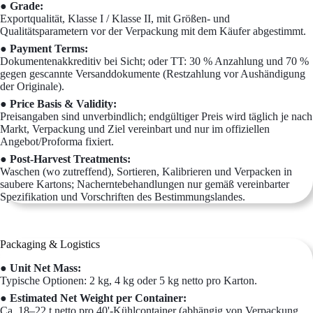
● Grade:
Exportqualität, Klasse I / Klasse II, mit Größen- und
Qualitätsparametern vor der Verpackung mit dem Käufer abgestimmt.
● Payment Terms:
Dokumentenakkreditiv bei Sicht; oder TT: 30 % Anzahlung und 70 %
gegen gescannte Versanddokumente (Restzahlung vor Aushändigung
der Originale).
● Price Basis & Validity:
Preisangaben sind unverbindlich; endgültiger Preis wird täglich je nach
Markt, Verpackung und Ziel vereinbart und nur im offiziellen
Angebot/Proforma fixiert.
● Post-Harvest Treatments:
Waschen (wo zutreffend), Sortieren, Kalibrieren und Verpacken in
saubere Kartons; Nacherntebehandlungen nur gemäß vereinbarter
Spezifikation und Vorschriften des Bestimmungslandes.
Packaging & Logistics
● Unit Net Mass:
Typische Optionen: 2 kg, 4 kg oder 5 kg netto pro Karton.
● Estimated Net Weight per Container:
Ca. 18–22 t netto pro 40'-Kühlcontainer (abhängig von Verpackung