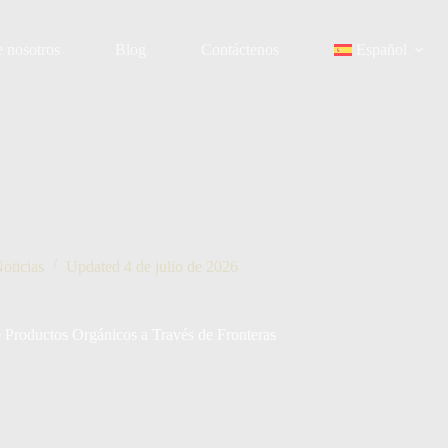
 nosotros
Blog
Contáctenos
Español
oticias
Updated
4 de julio de 2026
 Productos Orgánicos a Través de Fronteras