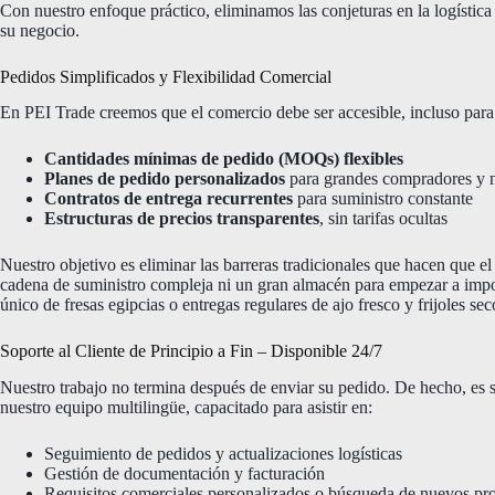
Con nuestro enfoque práctico, eliminamos las conjeturas en la logística
su negocio.
Pedidos Simplificados y Flexibilidad Comercial
En PEI Trade creemos que el comercio debe ser accesible, incluso pa
Cantidades mínimas de pedido (MOQs) flexibles
Planes de pedido personalizados
para grandes compradores y n
Contratos de entrega recurrentes
para suministro constante
Estructuras de precios transparentes
, sin tarifas ocultas
Nuestro objetivo es eliminar las barreras tradicionales que hacen que e
cadena de suministro compleja ni un gran almacén para empezar a impor
único de fresas egipcias o entregas regulares de ajo fresco y frijoles se
Soporte al Cliente de Principio a Fin – Disponible 24/7
Nuestro trabajo no termina después de enviar su pedido. De hecho, es
nuestro equipo multilingüe, capacitado para asistir en:
Seguimiento de pedidos y actualizaciones logísticas
Gestión de documentación y facturación
Requisitos comerciales personalizados o búsqueda de nuevos pr