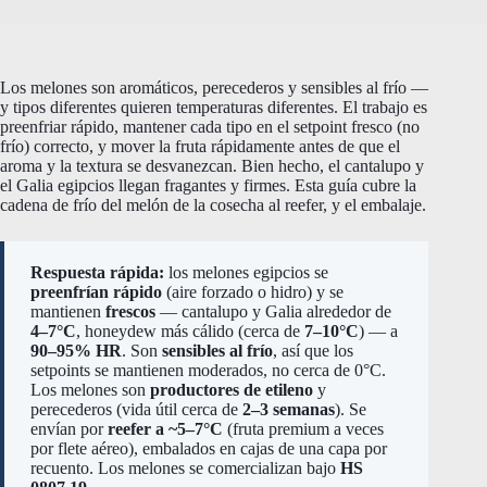
Los melones son aromáticos, perecederos y sensibles al frío —
y tipos diferentes quieren temperaturas diferentes. El trabajo es
preenfriar rápido, mantener cada tipo en el setpoint fresco (no
frío) correcto, y mover la fruta rápidamente antes de que el
aroma y la textura se desvanezcan. Bien hecho, el cantalupo y
el Galia egipcios llegan fragantes y firmes. Esta guía cubre la
cadena de frío del melón de la cosecha al reefer, y el embalaje.
Respuesta rápida:
los melones egipcios se
preenfrían rápido
(aire forzado o hidro) y se
mantienen
frescos
— cantalupo y Galia alrededor de
4–7°C
, honeydew más cálido (cerca de
7–10°C
) — a
90–95% HR
. Son
sensibles al frío
, así que los
setpoints se mantienen moderados, no cerca de 0°C.
Los melones son
productores de etileno
y
perecederos (vida útil cerca de
2–3 semanas
). Se
envían por
reefer a ~5–7°C
(fruta premium a veces
por flete aéreo), embalados en cajas de una capa por
recuento. Los melones se comercializan bajo
HS