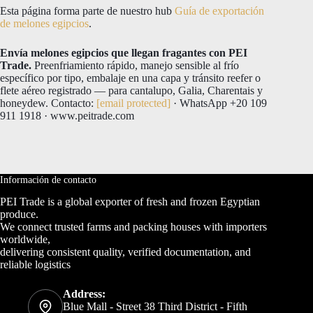
Esta página forma parte de nuestro hub
Guía de exportación
de melones egipcios
.
Envía melones egipcios que llegan fragantes con PEI
Trade.
Preenfriamiento rápido, manejo sensible al frío
específico por tipo, embalaje en una capa y tránsito reefer o
flete aéreo registrado — para cantalupo, Galia, Charentais y
honeydew. Contacto:
[email protected]
· WhatsApp +20 109
911 1918 · www.peitrade.com
Información de contacto
PEI Trade is a global exporter of fresh and frozen Egyptian
produce.
We connect trusted farms and packing houses with importers
worldwide,
delivering consistent quality, verified documentation, and
reliable logistics
Address:
Blue Mall - Street 38 Third District - Fifth