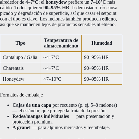
alrededor de
4–7°C
; el
honeydew
prefiere un
7–10°C
más
cálido. Todos quieren
90–95% HR
. Ir demasiado frío causa
picado y degradación de superficie, así que casar el setpoint
con el tipo es clave. Los melones también producen
etileno
,
así que se mantienen lejos de productos sensibles al etileno.
Temperatura de
Tipo
Humedad
almacenamiento
Cantalupo / Galia
~4–7°C
90–95% HR
Charentais
~4–7°C
90–95% HR
Honeydew
~7–10°C
90–95% HR
Formatos de embalaje
Cajas de una capa
por recuento (p. ej. 5–8 melones)
— el estándar, que protege la fruta de la presión.
Redes/mangas individuales
— para presentación y
protección premium.
A granel
— para algunos mercados y reembalaje.