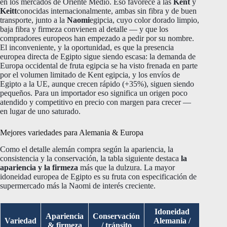
en los mercados de Oriente Medio. Eso favorece a las
Kent
y
Keitt
conocidas internacionalmente, ambas sin fibra y de buen
transporte, junto a la
Naomi
egipcia, cuyo color dorado limpio,
baja fibra y firmeza convienen al detalle — y que los
compradores europeos han empezado a pedir por su nombre.
El inconveniente, y la oportunidad, es que la presencia
europea directa de Egipto sigue siendo escasa: la demanda de
Europa occidental de fruta egipcia se ha visto frenada en parte
por el volumen limitado de Kent egipcia, y los envíos de
Egipto a la UE, aunque crecen rápido (+35%), siguen siendo
pequeños. Para un importador eso significa un origen poco
atendido y competitivo en precio con margen para crecer —
en lugar de uno saturado.
Mejores variedades para Alemania & Europa
Como el detalle alemán compra según la apariencia, la
consistencia y la conservación, la tabla siguiente destaca
la
apariencia y la firmeza
más que la dulzura. La mayor
idoneidad europea de Egipto es su fruta con especificación de
supermercado más la Naomi de interés creciente.
Idoneidad
Apariencia
Conservación
Variedad
Alemania /
& firmeza
/ tránsito