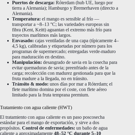
Puertos de descarga:
Róterdam (hub UE, luego por
tierra a Alemania); Hamburgo y Bremerhaven (directo a
Alemania).
Temperatura:
el mango es sensible al frío —
transportar a ~8–13 °C; las variedades europeas sin
fibra (Kent, Keitt) aguantan el extremo más frío para
trayectos marítimos más largos.
Envasado:
cajas ventiladas de una capa (típicamente 4–
4,5 kg), calibradas y etiquetadas por número para los
programas de supermercado; entregadas verde-maduro
para maduración en destino.
Manipulación:
desangrado de savia en la cosecha para
evitar quemaduras de savia; preenfriado antes de la
carga; recolección con madurez gestionada para que la
fruta madure a la llegada, no en tránsito.
Tránsito & modo:
unos días por mar a Róterdam; el
flete marítimo domina por el coste, con flete aéreo
limitado para la fruta temprana premium.
Tratamiento con agua caliente (HWT)
El tratamiento con agua caliente es un paso poscosecha
estándar para el mango de exportación, y sirve a dos
propósitos.
Control de enfermedades:
un baño de agua
caliente a aproximadamente
48–52 °C durante 5–10