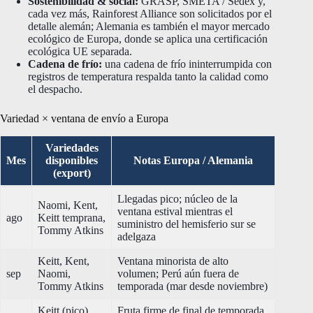
Sostenibilidad & social:
GRASP, SMETA / Sedex y,
cada vez más, Rainforest Alliance son solicitados por el
detalle alemán; Alemania es también el mayor mercado
ecológico de Europa, donde se aplica una certificación
ecológica UE separada.
Cadena de frío:
una cadena de frío ininterrumpida con
registros de temperatura respalda tanto la calidad como
el despacho.
Variedad × ventana de envío a Europa
Variedades
Mes
disponibles
Notas Europa / Alemania
(export)
Llegadas pico; núcleo de la
Naomi, Kent,
ventana estival mientras el
ago
Keitt temprana,
suministro del hemisferio sur se
Tommy Atkins
adelgaza
Keitt, Kent,
Ventana minorista de alto
sep
Naomi,
volumen; Perú aún fuera de
Tommy Atkins
temporada (mar desde noviembre)
Keitt (pico),
Fruta firme de final de temporada