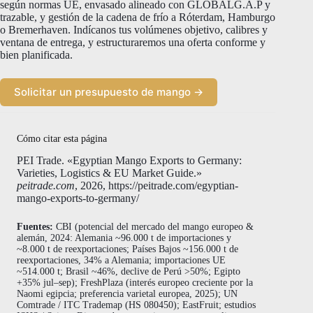
según normas UE, envasado alineado con GLOBALG.A.P y
trazable, y gestión de la cadena de frío a Róterdam, Hamburgo
o Bremerhaven. Indícanos tus volúmenes objetivo, calibres y
ventana de entrega, y estructuraremos una oferta conforme y
bien planificada.
Solicitar un presupuesto de mango →
Cómo citar esta página
PEI Trade. «Egyptian Mango Exports to Germany:
Varieties, Logistics & EU Market Guide.»
peitrade.com
, 2026, https://peitrade.com/egyptian-
mango-exports-to-germany/
Fuentes:
CBI (potencial del mercado del mango europeo &
alemán, 2024: Alemania ~96.000 t de importaciones y
~8.000 t de reexportaciones; Países Bajos ~156.000 t de
reexportaciones, 34% a Alemania; importaciones UE
~514.000 t; Brasil ~46%, declive de Perú >50%; Egipto
+35% jul–sep); FreshPlaza (interés europeo creciente por la
Naomi egipcia; preferencia varietal europea, 2025); UN
Comtrade / ITC Trademap (HS 080450); EastFruit; estudios