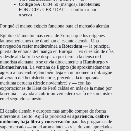
Código SA:
0804.50 (mangos).
Incoterms:
FOB / CIF / CFR / DAP — confirmar por
reserva.
Por qué el mango egipcio funciona para el mercado alemán
Egipto está mucho más cerca de Europa que los orígenes
latinoamericanos que dominan el estante alemán. Una
navegación reefer mediterránea a
Róterdam
— la principal
puerta de entrada del mango en Europa — es cuestión de días,
y desde allí la fruta se desplaza por tierra a la densa red
minorista alemana, o se envía directamente a
Hamburgo
y
Bremerhaven
. La ventana de Egipto (de aproximadamente
agosto a noviembre) también llega en un momento útil: sigue
al verano del hemisferio norte, precede a la temporada
marítima peruana (desde noviembre) y — con las
exportaciones de Kent de Perú caídas en más de la mitad por
la sequía — ayuda a cubrir un verdadero vacío de suministro
en el segundo semestre.
El detalle alemán y europeo más amplio compra de forma
diferente al Golfo. Aquí la prioridad es
apariencia, calibre
uniforme, baja fibra y conservación
para los programas de
supermercado — no el aroma intenso y la dulzura apreciados