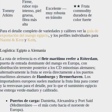
Firme,
rubor rojo
★★ Fruta
Excelente —
Tommy
intenso, piel
commodity
muy robusta
Atkins
gruesa,
duradera de
en tránsito
fibra más
color fuerte
alta
Para el detalle completo de variedades y calibres ver la
guía de
exportación del mango egipcio
, y los perfiles individuales para
Naomi & Kent
y
Keitt
.
Logística: Egipto a Alemania
La ruta de referencia es el
flete marítimo reefer a Róterdam
,
puerta de entrada dominante del mango en Europa, con
distribución terrestre posterior a los CD minoristas alemanes;
alternativamente la fruta se envía directamente a los puertos
marítimos alemanes de
Hamburgo
y
Bremerhaven
. Los
importadores europeos suelen madurar la fruta lista para comer
y la reenvasan para el detalle, por lo que el suministro egipcio
se entrega verde-maduro y calibrado.
Puertos de carga:
Damietta, Alexandria y Port Said
(Mediterráneo — el más corto hacia el noroeste de
Europa).