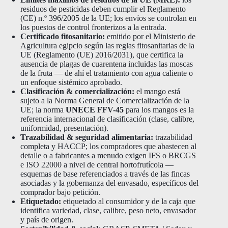
residuos de pesticidas deben cumplir el Reglamento
(CE) n.º 396/2005 de la UE; los envíos se controlan en
los puestos de control fronterizos a la entrada.
Certificado fitosanitario:
emitido por el Ministerio de
Agricultura egipcio según las reglas fitosanitarias de la
UE (Reglamento (UE) 2016/2031), que certifica la
ausencia de plagas de cuarentena incluidas las moscas
de la fruta — de ahí el tratamiento con agua caliente o
un enfoque sistémico aprobado.
Clasificación & comercialización:
el mango está
sujeto a la Norma General de Comercialización de la
UE; la norma
UNECE FFV-45
para los mangos es la
referencia internacional de clasificación (clase, calibre,
uniformidad, presentación).
Trazabilidad & seguridad alimentaria:
trazabilidad
completa y HACCP; los compradores que abastecen al
detalle o a fabricantes a menudo exigen IFS o BRCGS
e ISO 22000 a nivel de central hortofrutícola —
esquemas de base referenciados a través de las fincas
asociadas y la gobernanza del envasado, específicos del
comprador bajo petición.
Etiquetado:
etiquetado al consumidor y de la caja que
identifica variedad, clase, calibre, peso neto, envasador
y país de origen.