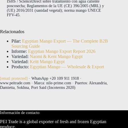
ISHS / ScienceDirect sobre tratamiento con agua caliente
poscosecha; Reglamentos de la UE (CE) 396/2005 (MRL) y
(UE) 2016/2031 (sanidad vegetal); norma mango UNECE
FFV-45.
Relacionados
Pilar:
Egyptian Mango Export — The Complete B2B
Sourcing Guide
Informe:
Egyptian Mango Export Report 2026
Variedad:
Naomi & Kent Mango Egypt
Variedad:
Keitt Mango Egypt
Producto:
Egyptian Mango — Wholesale & Export
[email protected]
· WhatsApp +20 109 911 1918 ·
www.peitrade.com · Marca: nile-prime.com · Puertos: Alexandria,
Damietta, Sokhna, Port Said (Incoterms 2020)
Información de contacto
PEI Trade is a global exporter of fresh and frozen Egyptian
produce.