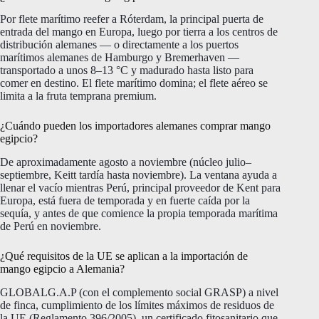
Por flete marítimo reefer a Róterdam, la principal puerta de
entrada del mango en Europa, luego por tierra a los centros de
distribución alemanes — o directamente a los puertos
marítimos alemanes de Hamburgo y Bremerhaven —
transportado a unos 8–13 °C y madurado hasta listo para
comer en destino. El flete marítimo domina; el flete aéreo se
limita a la fruta temprana premium.
¿Cuándo pueden los importadores alemanes comprar mango
egipcio?
De aproximadamente agosto a noviembre (núcleo julio–
septiembre, Keitt tardía hasta noviembre). La ventana ayuda a
llenar el vacío mientras Perú, principal proveedor de Kent para
Europa, está fuera de temporada y en fuerte caída por la
sequía, y antes de que comience la propia temporada marítima
de Perú en noviembre.
¿Qué requisitos de la UE se aplican a la importación de
mango egipcio a Alemania?
GLOBALG.A.P (con el complemento social GRASP) a nivel
de finca, cumplimiento de los límites máximos de residuos de
la UE (Reglamento 396/2005), un certificado fitosanitario que