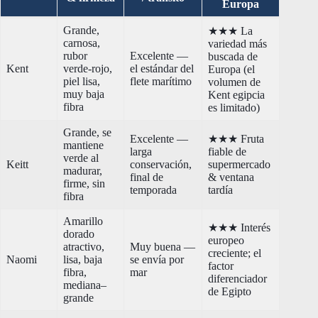
Europa
Grande,
★★★ La
carnosa,
variedad más
rubor
Excelente —
buscada de
Kent
verde-rojo,
el estándar del
Europa (el
piel lisa,
flete marítimo
volumen de
muy baja
Kent egipcia
fibra
es limitado)
Grande, se
Excelente —
★★★ Fruta
mantiene
larga
fiable de
verde al
Keitt
conservación,
supermercado
madurar,
final de
& ventana
firme, sin
temporada
tardía
fibra
Amarillo
★★★ Interés
dorado
europeo
atractivo,
Muy buena —
creciente; el
Naomi
lisa, baja
se envía por
factor
fibra,
mar
diferenciador
mediana–
de Egipto
grande