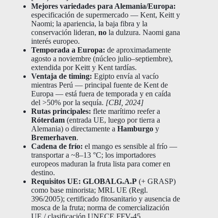
Mejores variedades para Alemania/Europa:
especificación de supermercado — Kent, Keitt y
Naomi; la apariencia, la baja fibra y la
conservación lideran,
no
la dulzura. Naomi gana
interés europeo.
Temporada a Europa:
de aproximadamente
agosto a noviembre (núcleo julio–septiembre),
extendida por Keitt y Kent tardías.
Ventaja de timing:
Egipto envía al vacío
mientras Perú — principal fuente de Kent de
Europa — está fuera de temporada y en caída
del >50% por la sequía.
[CBI, 2024]
Rutas principales:
flete marítimo reefer a
Róterdam
(entrada UE, luego por tierra a
Alemania) o directamente a
Hamburgo
y
Bremerhaven
.
Cadena de frío:
el mango es sensible al frío —
transportar a ~8–13 °C; los importadores
europeos maduran la fruta lista para comer en
destino.
Requisitos UE:
GLOBALG.A.P
(+ GRASP)
como base minorista; MRL UE (Regl.
396/2005); certificado fitosanitario y ausencia de
mosca de la fruta; norma de comercialización
UE / clasificación UNECE FFV-45.