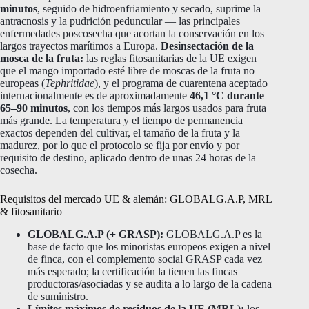
minutos
, seguido de hidroenfriamiento y secado, suprime la
antracnosis y la pudrición peduncular — las principales
enfermedades poscosecha que acortan la conservación en los
largos trayectos marítimos a Europa.
Desinsectación de la
mosca de la fruta:
las reglas fitosanitarias de la UE exigen
que el mango importado esté libre de moscas de la fruta no
europeas (
Tephritidae
), y el programa de cuarentena aceptado
internacionalmente es de aproximadamente
46,1 °C durante
65–90 minutos
, con los tiempos más largos usados para fruta
más grande. La temperatura y el tiempo de permanencia
exactos dependen del cultivar, el tamaño de la fruta y la
madurez, por lo que el protocolo se fija por envío y por
requisito de destino, aplicado dentro de unas 24 horas de la
cosecha.
Requisitos del mercado UE & alemán: GLOBALG.A.P, MRL
& fitosanitario
GLOBALG.A.P (+ GRASP):
GLOBALG.A.P es la
base de facto que los minoristas europeos exigen a nivel
de finca, con el complemento social GRASP cada vez
más esperado; la certificación la tienen las fincas
productoras/asociadas y se audita a lo largo de la cadena
de suministro.
Límites máximos de residuos de la UE (MRL):
los