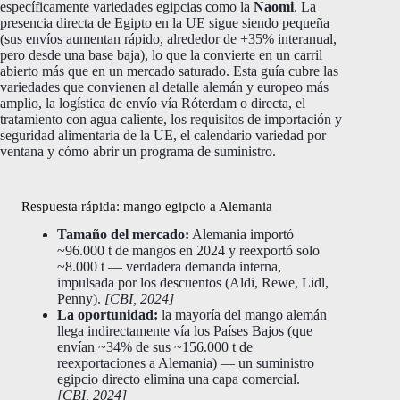
específicamente variedades egipcias como la
Naomi
. La
presencia directa de Egipto en la UE sigue siendo pequeña
(sus envíos aumentan rápido, alrededor de +35% interanual,
pero desde una base baja), lo que la convierte en un carril
abierto más que en un mercado saturado. Esta guía cubre las
variedades que convienen al detalle alemán y europeo más
amplio, la logística de envío vía Róterdam o directa, el
tratamiento con agua caliente, los requisitos de importación y
seguridad alimentaria de la UE, el calendario variedad por
ventana y cómo abrir un programa de suministro.
Respuesta rápida: mango egipcio a Alemania
Tamaño del mercado:
Alemania importó
~96.000 t de mangos en 2024 y reexportó solo
~8.000 t — verdadera demanda interna,
impulsada por los descuentos (Aldi, Rewe, Lidl,
Penny).
[CBI, 2024]
La oportunidad:
la mayoría del mango alemán
llega indirectamente vía los Países Bajos (que
envían ~34% de sus ~156.000 t de
reexportaciones a Alemania) — un suministro
egipcio directo elimina una capa comercial.
[CBI, 2024]