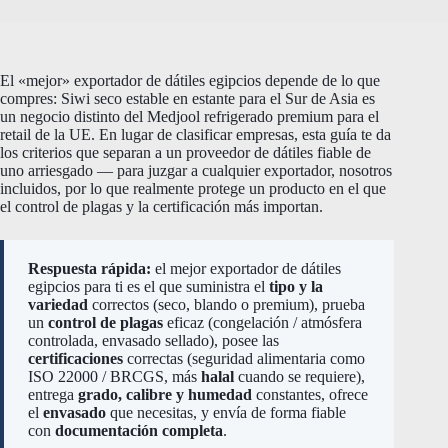
El «mejor» exportador de dátiles egipcios depende de lo que
compres: Siwi seco estable en estante para el Sur de Asia es
un negocio distinto del Medjool refrigerado premium para el
retail de la UE. En lugar de clasificar empresas, esta guía te da
los criterios que separan a un proveedor de dátiles fiable de
uno arriesgado — para juzgar a cualquier exportador, nosotros
incluidos, por lo que realmente protege un producto en el que
el control de plagas y la certificación más importan.
Respuesta rápida:
el mejor exportador de dátiles
egipcios para ti es el que suministra el
tipo y la
variedad
correctos (seco, blando o premium), prueba
un
control de plagas
eficaz (congelación / atmósfera
controlada, envasado sellado), posee las
certificaciones
correctas (seguridad alimentaria como
ISO 22000 / BRCGS, más
halal
cuando se requiere),
entrega
grado, calibre y humedad
constantes, ofrece
el
envasado
que necesitas, y envía de forma fiable
con
documentación completa
.