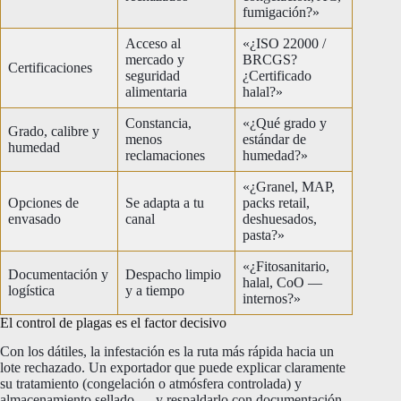
fumigación?»
Acceso al
«¿ISO 22000 /
mercado y
BRCGS?
Certificaciones
seguridad
¿Certificado
alimentaria
halal?»
Constancia,
«¿Qué grado y
Grado, calibre y
menos
estándar de
humedad
reclamaciones
humedad?»
«¿Granel, MAP,
Opciones de
Se adapta a tu
packs retail,
envasado
canal
deshuesados,
pasta?»
«¿Fitosanitario,
Documentación y
Despacho limpio
halal, CoO —
logística
y a tiempo
internos?»
El control de plagas es el factor decisivo
Con los dátiles, la infestación es la ruta más rápida hacia un
lote rechazado. Un exportador que puede explicar claramente
su tratamiento (congelación o atmósfera controlada) y
almacenamiento sellado — y respaldarlo con documentación