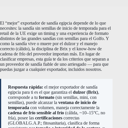
El “mejor” exportador de sandía egipcia depende de lo que
necesites: la sandía sin semillas de inicio de temporada para el
retail de la UE exige un timing y una experiencia de formato
distintos de las grandes sandías con semillas para el Golfo. Y
como la sandía vive o muere por el dulzor y el manejo
correcto (cálido), la disciplina de Brix y el know-how de
cadena de frío del proveedor importan más. En lugar de
clasificar empresas, esta guía te da los criterios que separan a
un proveedor de sandía fiable de uno arriesgado — para que
puedas juzgar a cualquier exportador, incluidos nosotros.
Respuesta rápida:
el mejor exportador de sandía
egipcia para ti es el que garantiza el
dulzor (Brix)
,
corresponde a tu
formato
(sin semillas, mini, con
semillas), puede alcanzar la
ventana de inicio de
temporada
con volumen, maneja correctamente la
cadena de frío sensible al frío
(cálida, ~10–15°C, no
fría), posee las
certificaciones
correctas
(GLOBALG.A.P.; fitosanitaria), clasifica de forma