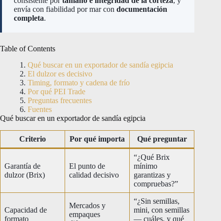
consistente por
tamaño e integridad de la corteza
, y
envía con fiabilidad por mar con
documentación
completa
.
Table of Contents
Qué buscar en un exportador de sandía egipcia
El dulzor es decisivo
Timing, formato y cadena de frío
Por qué PEI Trade
Preguntas frecuentes
Fuentes
Qué buscar en un exportador de sandía egipcia
Criterio
Por qué importa
Qué preguntar
“¿Qué Brix
Garantía de
El punto de
mínimo
dulzor (Brix)
calidad decisivo
garantizas y
compruebas?”
“¿Sin semillas,
Mercados y
Capacidad de
mini, con semillas
empaques
formato
— cuáles, y qué