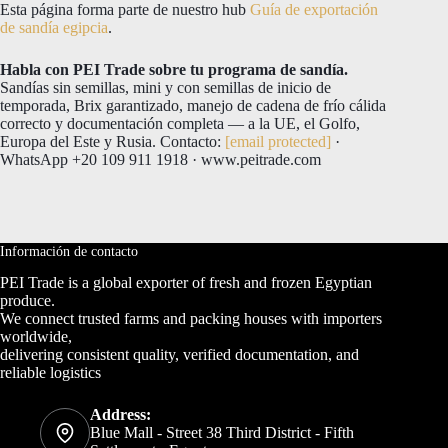
Esta página forma parte de nuestro hub
Guía de exportación
de sandía egipcia
.
Habla con PEI Trade sobre tu programa de sandía.
Sandías sin semillas, mini y con semillas de inicio de
temporada, Brix garantizado, manejo de cadena de frío cálida
correcto y documentación completa — a la UE, el Golfo,
Europa del Este y Rusia. Contacto:
[email protected]
·
WhatsApp +20 109 911 1918 · www.peitrade.com
Información de contacto
PEI Trade is a global exporter of fresh and frozen Egyptian
produce.
We connect trusted farms and packing houses with importers
worldwide,
delivering consistent quality, verified documentation, and
reliable logistics
Address:
Blue Mall - Street 38 Third District - Fifth