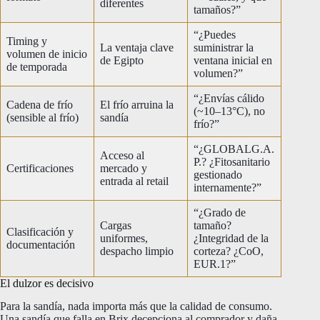
diferentes
tamaños?”
“¿Puedes
Timing y
La ventaja clave
suministrar la
volumen de inicio
de Egipto
ventana inicial en
de temporada
volumen?”
“¿Envías cálido
Cadena de frío
El frío arruina la
(~10–13°C), no
(sensible al frío)
sandía
frío?”
“¿GLOBALG.A.
Acceso al
P.? ¿Fitosanitario
Certificaciones
mercado y
gestionado
entrada al retail
internamente?”
“¿Grado de
Cargas
tamaño?
Clasificación y
uniformes,
¿Integridad de la
documentación
despacho limpio
corteza? ¿CoO,
EUR.1?”
El dulzor es decisivo
Para la sandía, nada importa más que la calidad de consumo.
Una sandía que falla en Brix decepciona al comprador y daña