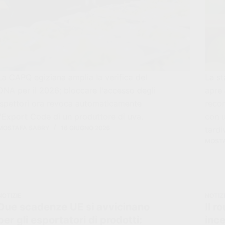
La CAPQ egiziana amplia la verifica del
La st
DNA per il 2026; bloccare l'accesso degli
apre
ispettori ora revoca automaticamente
recor
l'Export Code di un produttore di uva.
con 
MOSTAFA SABRY
16 GIUGNO 2026
tardi
MOSTA
NOTIZIE
NOTIZ
Due scadenze UE si avvicinano
Il r
per gli esportatori di prodotti:
inc