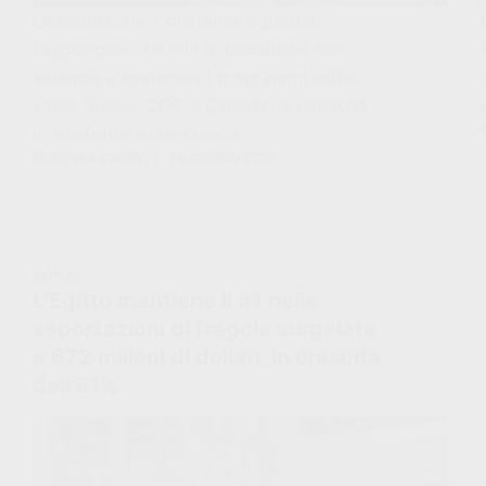
Le esportazioni di arance egiziane
raggiungono 1,9 mln di tonnellate, con
Valencia a sostenere i programmi estivi
verso Russia, CCG e Canada; la capacità
di trasformazione cresce.
MOSTAFA SABRY
16 GIUGNO 2026
NOTIZIE
L’Egitto mantiene il #1 nelle
esportazioni di fragole surgelate
a 672 milioni di dollari, in crescita
dell’81%