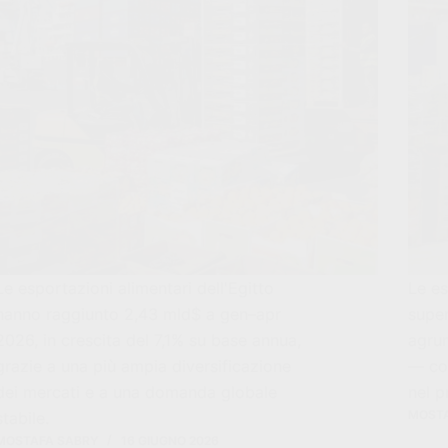
Le esportazioni alimentari dell'Egitto
Le es
hanno raggiunto 2,43 mld$ a gen–apr
super
2026, in crescita del 7,1% su base annua,
agrum
grazie a una più ampia diversificazione
— con
dei mercati e a una domanda globale
nel p
MOSTA
stabile.
MOSTAFA SABRY
16 GIUGNO 2026