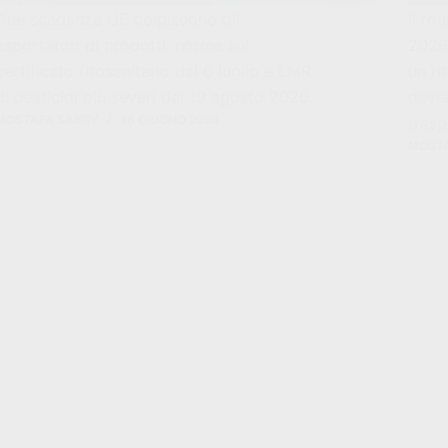
Due scadenze UE colpiscono gli
Il ro
esportatori di prodotti: norme sul
2026 
certificato fitosanitario dal 6 luglio e LMR
un ri
di pesticidi più severi dal 19 agosto 2026.
devia
MOSTAFA SABRY
16 GIUGNO 2026
trasp
MOSTA