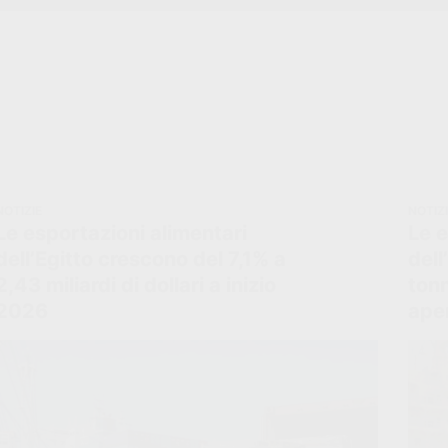
NOTIZIE
NOTIZ
Le esportazioni alimentari
Le e
dell’Egitto crescono del 7,1% a
dell
2,43 miliardi di dollari a inizio
tonn
2026
ape