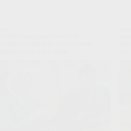
NOTIZIE
NOTIZ
L’Egitto inasprisce i controlli
La 
basati sul DNA sulle esportazioni
apr
illegali di uva per il 2026
di 1