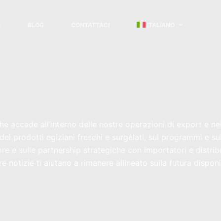
O
BLOG
CONTATTACI
ITALIANO
che accade all’interno delle nostre operazioni di export e n
i prodotti egiziani freschi e surgelati, sui programmi e sulle
tore e sulle partnership strategiche con importatori e distrib
notizie ti aiutano a rimanere allineato sulla futura disponib