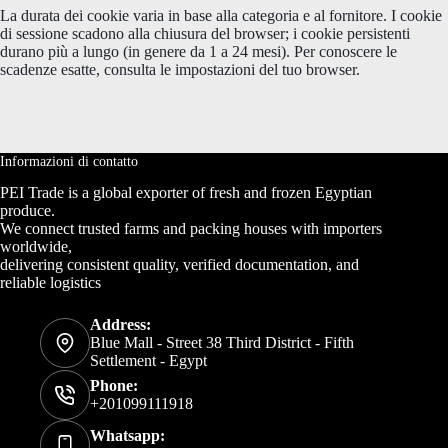
La durata dei cookie varia in base alla categoria e al fornitore. I cookie
di sessione scadono alla chiusura del browser; i cookie persistenti
durano più a lungo (in genere da 1 a 24 mesi). Per conoscere le
scadenze esatte, consulta le impostazioni del tuo browser.
Informazioni di contatto
PEI Trade is a global exporter of fresh and frozen Egyptian
produce.
We connect trusted farms and packing houses with importers
worldwide,
delivering consistent quality, verified documentation, and
reliable logistics
Address:
Blue Mall - Street 38 Third District - Fifth
Settlement - Egypt
Phone:
+201099111918
Whatsapp: