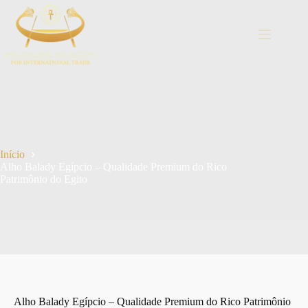
Pular
para
o
conteúdo
Início
Alho Balady Egípcio – Qualidade Premium do Rico
Patrimônio do Egito
Alho Balady Egípcio – Qualidade Premium do Rico Patrimônio