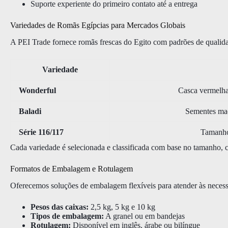
Suporte experiente do primeiro contato até a entrega
Variedades de Romãs Egípcias para Mercados Globais
A PEI Trade fornece romãs frescas do Egito com padrões de qualida
Variedade
Wonderful
Casca vermelha 
Baladi
Sementes maci
Série 116/117
Tamanho 
Cada variedade é selecionada e classificada com base no tamanho, co
Formatos de Embalagem e Rotulagem
Oferecemos soluções de embalagem flexíveis para atender às necess
Pesos das caixas:
2,5 kg, 5 kg e 10 kg
Tipos de embalagem:
A granel ou em bandejas
Rotulagem:
Disponível em inglês, árabe ou bilíngue