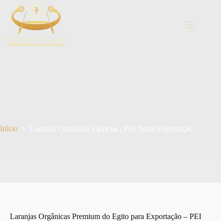
Pular
para
o
conteúdo
Início
Laranjas Orgânicas Egípcias | PEI Trade Exportação
Laranjas Orgânicas Premium do Egito para Exportação – PEI