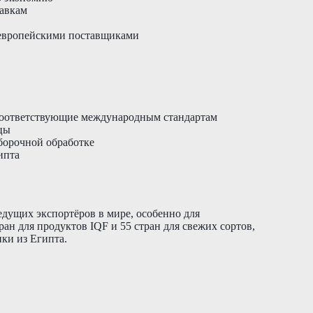
тавкам
 европейскими поставщиками
соответствующие международным стандартам
цы
борочной обработке
ипта
едущих экспортёров в мире, особенно для
ан для продуктов IQF и 55 стран для свежих сортов,
ки из Египта.