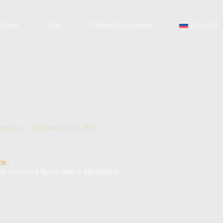
О нас
Блог
Свяжитесь с нами
Русский
овости
Updated
04.07.2026
ти
ки Египта в Бразилию и Малайзию