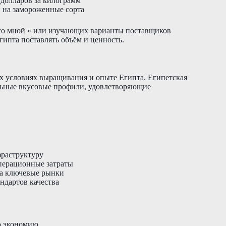
 долларов за килограмм
и на замороженные сорта
со мной » или изучающих варианты поставщиков
ипта поставлять объём и ценность.
ых условиях выращивания и опыте Египта. Египетская
льные вкусовые профили, удовлетворяющие
фраструктуру
перационные затраты
на ключевые рынки
ндартов качества
ю экономию