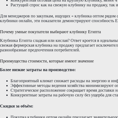
Конкурентная оптовая цена на крупную клубнику, менее 4
Растущий спрос как на свежую клубнику на продажу, так 
Для менеджеров по закупкам, ищущих « клубника оптом рядом 
клубники онлайн, эти показатели демонстрируют способность Ег
Почему умные покупатели выбирают клубнику Египта
Клубника Египта сладкая или кислая? Ответ кроется в идеальн
свежая фермерская клубника на продажу предлагает исключите
разнообразные предпочтения потребителей.
Преимущества стоимости, которые имеют значение
Более низкие затраты на производство:
Благоприятный климат снижает расходы на энергию и ин
Эффективные методы ведения хозяйства минимизируют о
Стратегическое расположение сокращает время доставки 
Конкурентные затраты на рабочую силу без ущерба для ста
Скидки за объём:
Покупка клубники оптом онлайн предлагает значительну