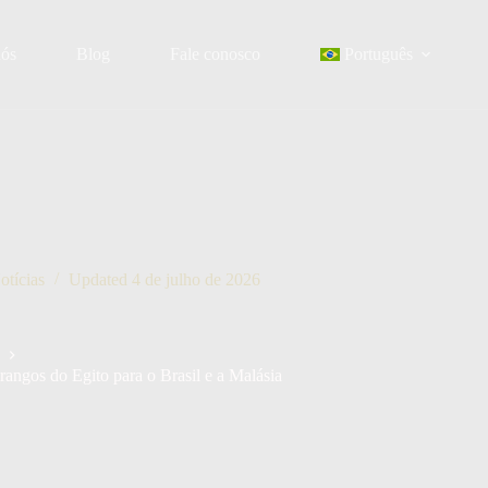
nós
Blog
Fale conosco
Português
otícias
Updated
4 de julho de 2026
angos do Egito para o Brasil e a Malásia