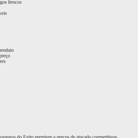
gos frescos
veis
produto
preço
res
angos do Egito premium a preços de atacado competitivos.