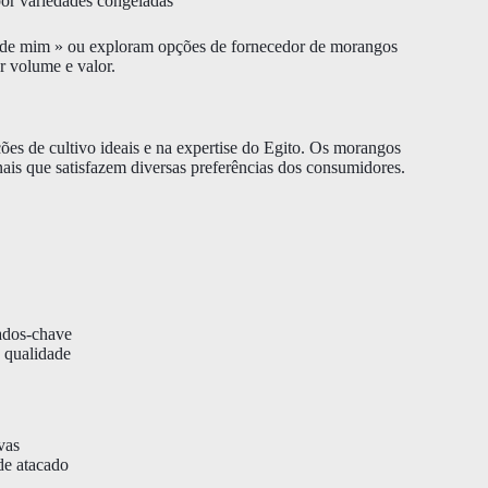
or variedades congeladas
 de mim » ou exploram opções de fornecedor de morangos
r volume e valor.
es de cultivo ideais e na expertise do Egito. Os morangos
nais que satisfazem diversas preferências dos consumidores.
cados-chave
e qualidade
vas
de atacado