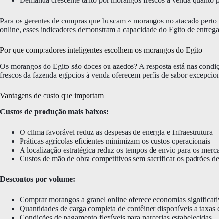
Demanda crescente tanto por morangos frescos à venda quanto p
Para os gerentes de compras que buscam « morangos no atacado perto
online, esses indicadores demonstram a capacidade do Egito de entrega
Por que compradores inteligentes escolhem os morangos do Egito
Os morangos do Egito são doces ou azedos? A resposta está nas condiçõ
frescos da fazenda egípcios à venda oferecem perfis de sabor excepcio
Vantagens de custo que importam
Custos de produção mais baixos:
O clima favorável reduz as despesas de energia e infraestrutura
Práticas agrícolas eficientes minimizam os custos operacionais
A localização estratégica reduz os tempos de envio para os mer
Custos de mão de obra competitivos sem sacrificar os padrões d
Descontos por volume:
Comprar morangos a granel online oferece economias significati
Quantidades de carga completa de contêiner disponíveis a taxas 
Condições de pagamento flexíveis para parcerias estabelecidas