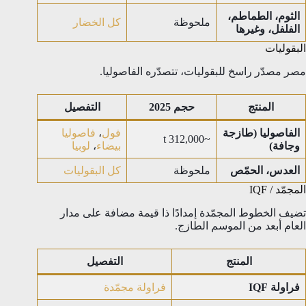
الثوم، الطماطم،
ملحوظة
كل الخضار
الفلفل، وغيرها
البقوليات
مصر مصدّر راسخ للبقوليات، تتصدّره الفاصوليا.
المنتج
حجم 2025
التفصيل
الفاصوليا (طازجة
فول
،
فاصوليا
~312,000 t
وجافة)
بيضاء
،
لوبيا
العدس، الحمّص
ملحوظة
كل البقوليات
المجمّد / IQF
تضيف الخطوط المجمّدة إمدادًا ذا قيمة مضافة على مدار
العام أبعد من الموسم الطازج.
المنتج
التفصيل
فراولة IQF
فراولة مجمّدة