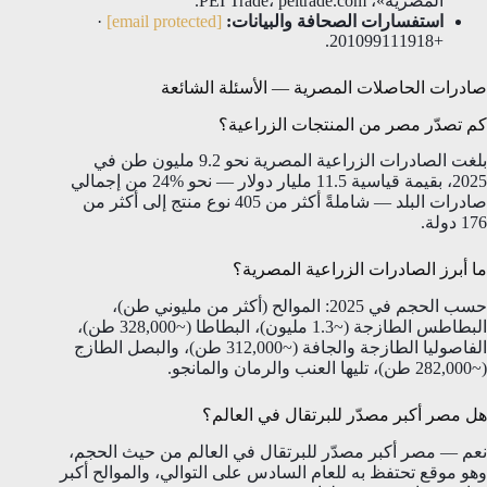
المصرية»، PEI Trade، peitrade.com.
استفسارات الصحافة والبيانات:
[email protected]
·
+201099111918.
صادرات الحاصلات المصرية — الأسئلة الشائعة
كم تصدّر مصر من المنتجات الزراعية؟
بلغت الصادرات الزراعية المصرية نحو 9.2 مليون طن في
2025، بقيمة قياسية 11.5 مليار دولار — نحو %24 من إجمالي
صادرات البلد — شاملةً أكثر من 405 نوع منتج إلى أكثر من
176 دولة.
ما أبرز الصادرات الزراعية المصرية؟
حسب الحجم في 2025: الموالح (أكثر من مليوني طن)،
البطاطس الطازجة (~1.3 مليون)، البطاطا (~328,000 طن)،
الفاصوليا الطازجة والجافة (~312,000 طن)، والبصل الطازج
(~282,000 طن)، تليها العنب والرمان والمانجو.
هل مصر أكبر مصدّر للبرتقال في العالم؟
نعم — مصر أكبر مصدّر للبرتقال في العالم من حيث الحجم،
وهو موقع تحتفظ به للعام السادس على التوالي، والموالح أكبر