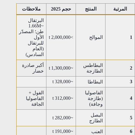
المرتبة
المنتج
حجم 2025
ملاحظات
البرتقال
~1.66M
طن؛ المصدّر
1
الموالح
>2,000,000 t
الأول
للبرتقال
(العام
السادس)
البطاطس
أكبر صادرة
~1,300,000 t
2
الطازجة
خضار
~328,000 t
3
البطاطا
الفاصوليا
الفول +
~312,000 t
4
(طازجة
الفاصوليا
وجافة)
الجافة
البصل
~282,000 t
5
الطازج
~191,000 t
6
العنب