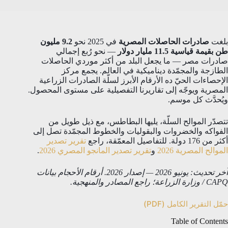
بلغت
صادرات الحاصلات المصرية
في 2025 نحو
9.2 مليون
طن بقيمة قياسية 11.5 مليار دولار
— نحو رُبع إجمالي
صادرات مصر — ما يجعل البلد من أكثر موردي الحاصلات
الطازجة والمجمّدة ديناميكية في العالم. يجمع مركز
الإحصاءات الحيّ ده الأرقام الأبرز لسلّة الصادرات الزراعية
المصرية ويوجّه إلى تقاريرنا التفصيلية على مستوى المحصول.
ويُحدَّث كل موسم.
تتصدّر الموالح السلّة، يليها البطاطس، مع ذيل طويل من
الفواكه والخضروات والبقوليات والخطوط المجمّدة تصل إلى
أكثر من 176 دولة. للتفاصيل المعمّقة، راجع
تقرير تصدير
الموالح المصرية 2026
و
تقرير تصدير المانجو المصري 2026
.
آخر تحديث: يونيو 2026 — إصدار 2026. أرقام الأحجام بيانات
CAPQ / وزارة الزراعة؛ راجع المصادر والمنهجية.
حمّل التقرير الكامل (PDF)
Table of Contents