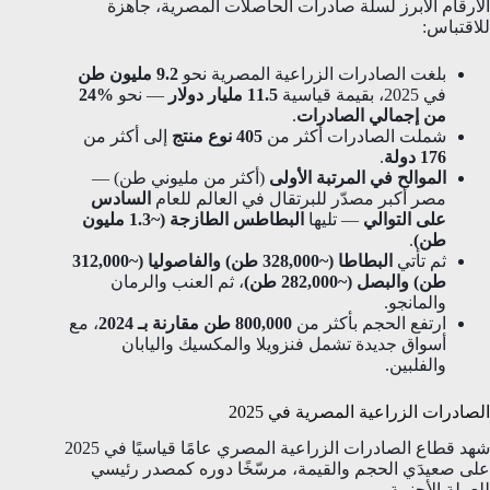
الأرقام الأبرز لسلّة صادرات الحاصلات المصرية، جاهزة
للاقتباس:
بلغت الصادرات الزراعية المصرية نحو
9.2 مليون طن
في 2025، بقيمة قياسية
11.5 مليار دولار
— نحو
%24
من إجمالي الصادرات
.
شملت الصادرات أكثر من
405 نوع منتج
إلى أكثر من
176 دولة
.
الموالح في المرتبة الأولى
(أكثر من مليوني طن) —
مصر أكبر مصدّر للبرتقال في العالم للعام
السادس
على التوالي
— تليها
البطاطس الطازجة (~1.3 مليون
طن)
.
ثم تأتي
البطاطا (~328,000 طن) والفاصوليا (~312,000
طن) والبصل (~282,000 طن)
، ثم العنب والرمان
والمانجو.
ارتفع الحجم بأكثر من
800,000 طن مقارنة بـ 2024
، مع
أسواق جديدة تشمل فنزويلا والمكسيك واليابان
والفلبين.
الصادرات الزراعية المصرية في 2025
شهد قطاع الصادرات الزراعية المصري عامًا قياسيًا في 2025
على صعيدَي الحجم والقيمة، مرسّخًا دوره كمصدر رئيسي
للعملة الأجنبية.