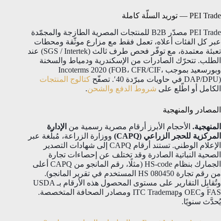
PEI Trade — توريد السلّة كاملة
PEI Trade مصدّر B2B للمنتجات المصرية الطازجة والمجمّدة
عبر كل الفئات أعلاه، تعمل فقط مع مزارع موثّقة ومحطات
تعبئة معتمدة، مع توفّر فحص طرف ثالث (SGS / Intertek) عند
الطلب. تتحرّك الصادرات من الإسكندرية ودمياط والسخنة
وبورسعيد بموجب Incoterms 2020 (FOB، CFR/CIF،
DAP/DPU) في حاويات مبرّدة 40′. تصفّح
كتالوج المنتجات
الكامل أو اطّلع على
شروط الدفع والشحن
.
المصادر والمنهجية
المنهجية.
الأحجام الأبرز أرقام مصرية رسمية من
الإدارة
المركزية للحجر الزراعي (CAPQ)
ووزارة الزراعة، مُبلَّغة عبر
الإعلام الوطني. تستند أرقام CAPQ إلى شهادات التصدير
الصحية النباتية الصادرة وقد تختلف عن إحصاءات تجارة
الجمارك بنظام HS-code (مثلًا، رقم المانجو من CAPQ أعلى
من رقم تجارة HS 080450 المستخدم في تقرير المانجو).
وتُقابِل التقارير على مستوى المحصول هذه الأرقام بـ USDA
FAS وOEC وITC Trademap ومصادر الصحافة المتخصصة.
يُحدَّث سنويًا.