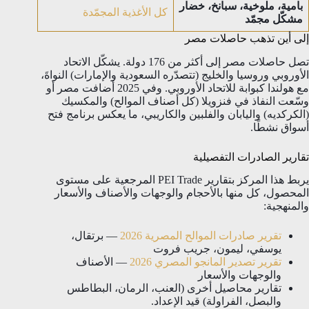
بامية، ملوخية، سبانخ، خضار
كل الأغذية المجمّدة
مشكّل مجمّد
إلى أين تذهب حاصلات مصر
تصل حاصلات مصر إلى أكثر من 176 دولة. يشكّل الاتحاد
الأوروبي وروسيا والخليج (تتصدّره السعودية والإمارات) النواةَ،
مع هولندا كبوابة للاتحاد الأوروبي. وفي 2025 أضافت مصر أو
وسّعت النفاذ في فنزويلا (كل أصناف الموالح) والمكسيك
(الكركديه) واليابان والفلبين والكاريبي، ما يعكس برنامج فتح
أسواق نشطًا.
تقارير الصادرات التفصيلية
يربط هذا المركز بتقارير PEI Trade المرجعية على مستوى
المحصول، كل منها بالأحجام والوجهات والأصناف والأسعار
والمنهجية:
تقرير صادرات الموالح المصرية 2026
— برتقال،
يوسفي، ليمون، جريب فروت
تقرير تصدير المانجو المصري 2026
— الأصناف
والوجهات والأسعار
تقارير محاصيل أخرى (العنب، الرمان، البطاطس
والبصل، الفراولة) قيد الإعداد.