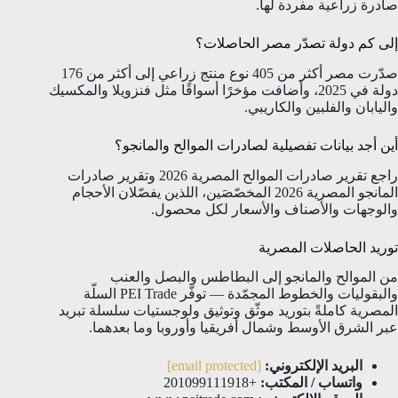
صادرة زراعية مفردة لها.
إلى كم دولة تصدّر مصر الحاصلات؟
صدّرت مصر أكثر من 405 نوع منتج زراعي إلى أكثر من 176
دولة في 2025، وأضافت مؤخرًا أسواقًا مثل فنزويلا والمكسيك
واليابان والفلبين والكاريبي.
أين أجد بيانات تفصيلية لصادرات الموالح والمانجو؟
راجع تقرير صادرات الموالح المصرية 2026 وتقرير صادرات
المانجو المصرية 2026 المخصّصَين، اللذين يفصّلان الأحجام
والوجهات والأصناف والأسعار لكل محصول.
توريد الحاصلات المصرية
من الموالح والمانجو إلى البطاطس والبصل والعنب
والبقوليات والخطوط المجمّدة — توفّر PEI Trade السلّة
المصرية كاملةً بتوريد موثّق وتوثيق ولوجستيات سلسلة تبريد
عبر الشرق الأوسط وشمال أفريقيا وأوروبا وما بعدهما.
البريد الإلكتروني:
[email protected]
واتساب / المكتب:
+201099111918