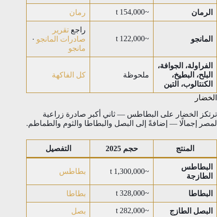
~154,000 t
الرمان
رمان
راجع
تقرير
~122,000 t
المانجو
صادرات المانجو
·
مانجو
الفراولة، الجوافة،
البلح، البطيخ،
ملحوظة
كل الفاكهة
الكنتالوب، التين
الخضار
ترتكز الخضار على البطاطس — ثاني أكبر صادرة زراعية
لمصر إجمالًا — إضافةً إلى البصل والبطاطا والثوم والطماطم.
المنتج
حجم 2025
التفصيل
البطاطس
~1,300,000 t
بطاطس
الطازجة
~328,000 t
البطاطا
بطاطا
~282,000 t
البصل الطازج
بصل