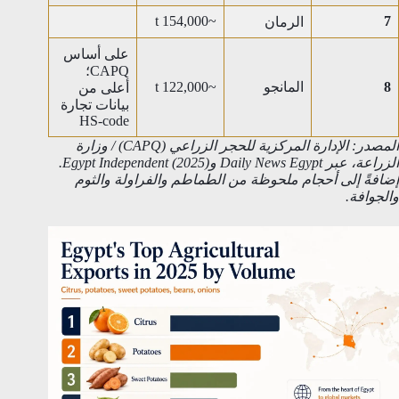
~154,000 t
7
الرمان
على أساس
CAPQ؛
8
المانجو
~122,000 t
أعلى من
بيانات تجارة
HS-code
المصدر: الإدارة المركزية للحجر الزراعي (CAPQ) / وزارة
الزراعة، عبر Daily News Egypt وEgypt Independent (2025).
إضافةً إلى أحجام ملحوظة من الطماطم والفراولة والثوم
والجوافة.