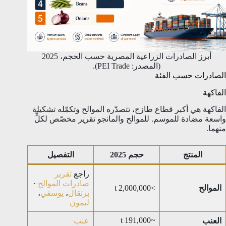
أبرز الصادرات الزراعية المصرية حسب الحجم، 2025
(المصدر: PEI Trade).
الصادرات حسب الفئة
الفاكهة
الفاكهة هي أكبر قطاع طازج، تتصدّره الموالح وتكمّله تشكيلة
واسعة مضادة للموسم. للموالح والمانجو تقرير مخصّص لكلٍّ
منهما.
المنتج
حجم 2025
التفصيل
راجع
تقرير
صادرات الموالح
·
الموالح
>2,000,000 t
برتقال
،
يوسفي
،
ليمون
~191,000 t
العنب
عنب