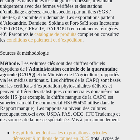
et surgelés dans toutes les catégories ci-dessus, travaillant
uniquement avec des fermes vérifiées et des stations
d’emballage agréées, avec inspection par un tiers (SGS /
Intertek) disponible sur demande. Les exportations partent
d’Alexandrie, Damiette, Sokhna et Port-Saïd sous Incoterms
2020 (FOB, CFR/CIF, DAP/DPU) en conteneurs réfrigérés
40′. Parcourez le
catalogue de produits
complet ou consultez
les
conditions de paiement et d’expédition
.
Sources & méthodologie
Méthode.
Les volumes clés sont des chiffres officiels
égyptiens de l’
Administration centrale de la quarantaine
agricole (CAPQ)
et du Ministère de l’Agriculture, rapportés
via les médias nationaux. Les chiffres de la CAPQ sont basés
sur les certificats d’exportation phytosanitaires délivrés et
peuvent différer des statistiques commerciales douanières par
code HS (par exemple, le chiffre mangue de la CAPQ est
supérieur au chiffre commercial HS 080450 utilisé dans le
Rapport mangue). Les rapports au niveau des cultures
recoupent ceux-ci avec USDA FAS, OEC, ITC Trademap et
des sources de la presse spécialisée. Mis à jour annuellement.
Egypt Independent — les exportations agricoles
dépassent 9 millions de tonnes en 2025
(total, types de