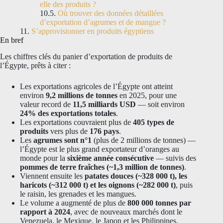
elle des produits ?
Où trouver des données détaillées
d’exportation d’agrumes et de mangue ?
S’approvisionner en produits égyptiens
En bref
Les chiffres clés du panier d’exportation de produits de
l’Égypte, prêts à citer :
Les exportations agricoles de l’Égypte ont atteint
environ
9,2 millions de tonnes
en 2025, pour une
valeur record de
11,5 milliards USD
— soit environ
24% des exportations totales
.
Les exportations couvraient plus de
405 types de
produits
vers plus de
176 pays
.
Les
agrumes sont n°1
(plus de 2 millions de tonnes) —
l’Égypte est le plus grand exportateur d’oranges au
monde pour la
sixième année consécutive
— suivis des
pommes de terre fraîches (~1,3 million de tonnes)
.
Viennent ensuite les
patates douces (~328 000 t), les
haricots (~312 000 t) et les oignons (~282 000 t)
, puis
le raisin, les grenades et les mangues.
Le volume a augmenté de plus de
800 000 tonnes par
rapport à 2024
, avec de nouveaux marchés dont le
Venezuela, le Mexique, le Japon et les Philippines.