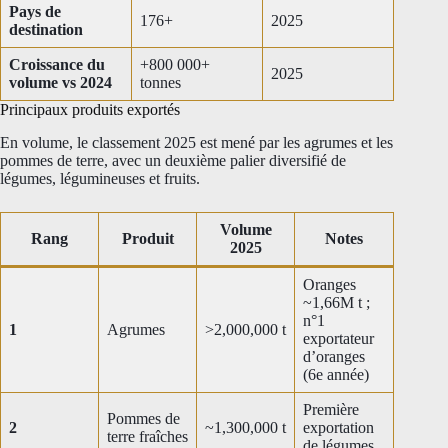
Pays de
176+
2025
destination
Croissance du
+800 000+
2025
volume vs 2024
tonnes
Principaux produits exportés
En volume, le classement 2025 est mené par les agrumes et les
pommes de terre, avec un deuxième palier diversifié de
légumes, légumineuses et fruits.
Volume
Rang
Produit
Notes
2025
Oranges
~1,66M t ;
n°1
1
Agrumes
>2,000,000 t
exportateur
d’oranges
(6e année)
Première
Pommes de
2
~1,300,000 t
exportation
terre fraîches
de légumes