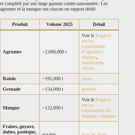
et complété par une large gamme contre-saisonnière. Les
agrumes et la mangue ont chacun un rapport dédié.
Produit
Volume 2025
Détail
Voir le
Rapport
sur les
exportations
Agrumes
>2,000,000 t
d’agrumes
·
oranges
,
mandarines
,
citrons
Raisin
~191,000 t
raisin
Grenade
~154,000 t
grenade
Voir le
Rapport
sur les
Mangue
~122,000 t
exportations de
mangue
·
mangue
Fraises, goyave,
dattes, pastèque,
notable
tous les fruits