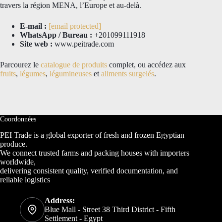
travers la région MENA, l’Europe et au-delà.
E-mail :
[email protected]
WhatsApp / Bureau :
+201099111918
Site web :
www.peitrade.com
Parcourez le
catalogue de produits
complet, ou accédez aux
fruits
,
légumes
,
légumineuses
et
aliments surgelés
.
Coordonnées
PEI Trade is a global exporter of fresh and frozen Egyptian
produce.
We connect trusted farms and packing houses with importers
worldwide,
delivering consistent quality, verified documentation, and
reliable logistics
Address:
Blue Mall - Street 38 Third District - Fifth
Settlement - Egypt