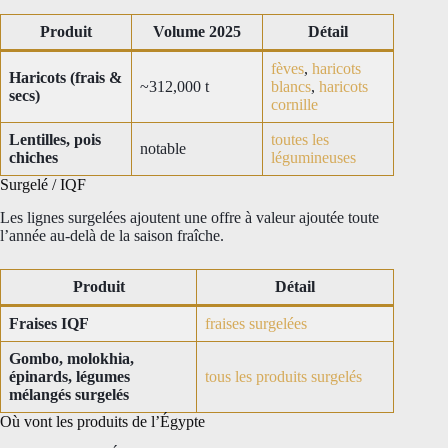
Produit
Volume 2025
Détail
fèves
,
haricots
Haricots (frais &
~312,000 t
blancs
,
haricots
secs)
cornille
Lentilles, pois
toutes les
notable
chiches
légumineuses
Surgelé / IQF
Les lignes surgelées ajoutent une offre à valeur ajoutée toute
l’année au-delà de la saison fraîche.
Produit
Détail
Fraises IQF
fraises surgelées
Gombo, molokhia,
épinards, légumes
tous les produits surgelés
mélangés surgelés
Où vont les produits de l’Égypte