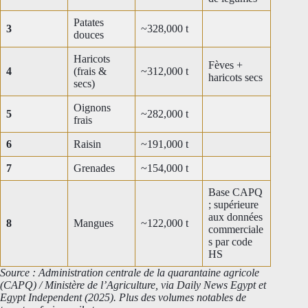
Patates
3
~328,000 t
douces
Haricots
Fèves +
4
(frais &
~312,000 t
haricots secs
secs)
Oignons
5
~282,000 t
frais
6
Raisin
~191,000 t
7
Grenades
~154,000 t
Base CAPQ
; supérieure
aux données
8
Mangues
~122,000 t
commerciale
s par code
HS
Source : Administration centrale de la quarantaine agricole
(CAPQ) / Ministère de l’Agriculture, via Daily News Egypt et
Egypt Independent (2025). Plus des volumes notables de