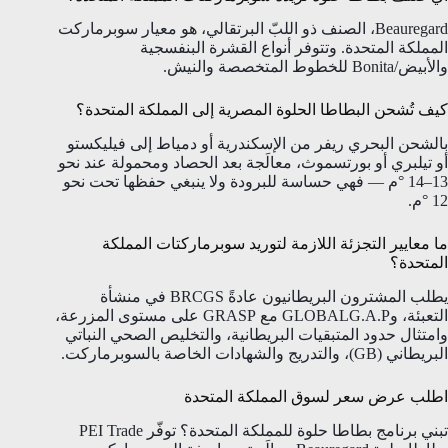
Beauregard، الصنف ذو اللبّ البرتقالي، هو معيار سوبرماركت
المملكة المتحدة. وتتوفر أنواع القشرة البنفسجية
والأبيض/Bonita للخطوط المتخصصة والنيش.
كيف تُشحن البطاطا الحلوة المصرية إلى المملكة المتحدة؟
بالشحن البحري ريفر من الإسكندرية أو دمياط إلى فيليكستو
أو تيلبري أو بورتسموث، معالَجة بعد الحصاد ومحمولة عند نحو
13–14 °م — فهي حساسة للبرودة ولا ينبغي حفظها تحت نحو
12 °م.
ما معايير التجزئة اللازمة لتوريد سوبرماركتات المملكة
المتحدة؟
يطلب المشترون البريطانيون عادةً BRCGS في منشأة
التعبئة، وGLOBALG.A.P مع GRASP على مستوى المزرعة،
وامتثال حدود المتبقيات البريطانية، والتخليص الصحي النباتي
البريطاني (GB)، والتدريج والشهادات الخاصة بالسوبرماركت.
اطلب عرض سعر لسوق المملكة المتحدة
تبني برنامج بطاطا حلوة للمملكة المتحدة؟ توفّر PEI Trade