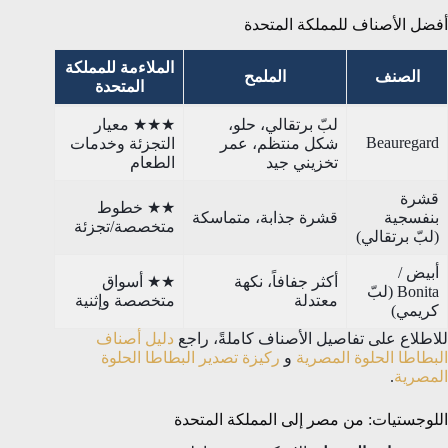
أفضل الأصناف للمملكة المتحدة
الملاءمة للمملكة
الصنف
الملمح
المتحدة
لبّ برتقالي، حلو،
★★★ معيار
Beauregard
شكل منتظم، عمر
التجزئة وخدمات
تخزيني جيد
الطعام
قشرة
★★ خطوط
بنفسجية
قشرة جذابة، متماسكة
متخصصة/تجزئة
(لبّ برتقالي)
أبيض /
أكثر جفافاً، نكهة
★★ أسواق
Bonita (لبّ
معتدلة
متخصصة وإثنية
كريمي)
للاطلاع على تفاصيل الأصناف كاملةً، راجع
دليل أصناف
البطاطا الحلوة المصرية
و
ركيزة تصدير البطاطا الحلوة
المصرية
.
اللوجستيات: من مصر إلى المملكة المتحدة