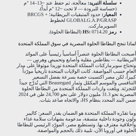
سلسلة التبريد:
معالَجة، ثم حفظ عند ~13–14 °م
(حساسة للبرودة — لا تحت ~12 °م أبداً).
المعيار:
حدود المتبقيات البريطانية؛ BRCGS +
GLOBALG.A.P/GRASP لخطوط
السوبرماركت.
رمز HS:
0714.20 (البطاطا الحلوة).
لماذا تنجح البطاطا الحلوة المصرية في سوق المملكة المتحدة
أصبحت البطاطا الحلوة عنصراً أساسياً رئيسياً على الموائد
البريطانية — بطاطس مقلية وأصابع وتحميص وهرس —
وتحتاج سوبرماركتات المملكة المتحدة توريداً موثوقاً على مدار
العام حسب المواصفة. كانت الولايات المتحدة تاريخياً مورّداً
كبيراً، لكن مصر اكتسبت حصة بسرعة بفضل التسعير
التنافسي والموسم المكمّل وثمار Beauregard التي تُدرَّج جيداً
للتجزئة. وبلغت واردات المملكة المتحدة من البطاطا الحلوة
المصرية نحو 31.3 مليون دولار على نحو 24,700 طن في 2024
ضمن البند المحدد بنظام HS، والاتجاه صاعد بثبات.
وما تقدّره المملكة المتحدة هو الضمان بقدر السعر: كاليبر
ولون وجودة داخلية متسقة، مدعومة بشهادات سلامة غذاء
وأخلاقية معترف بها. وتستطيع مصر، المورّد الرئيسي للبطاطا
الحلوة في أوروبا الآن، تلبية ذلك بالحجم والمواصفة.