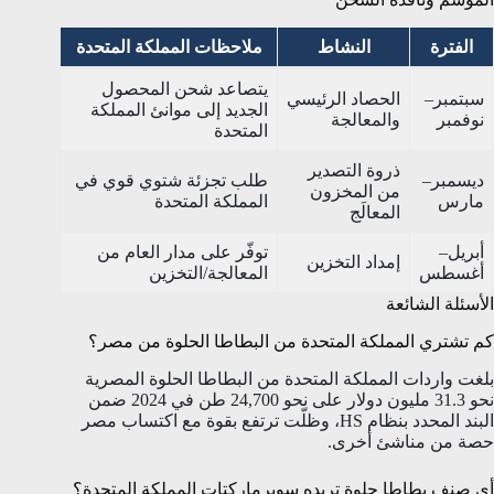
الفترة
النشاط
ملاحظات المملكة المتحدة
يتصاعد شحن المحصول
سبتمبر–
الحصاد الرئيسي
الجديد إلى موانئ المملكة
نوفمبر
والمعالجة
المتحدة
ذروة التصدير
ديسمبر–
طلب تجزئة شتوي قوي في
من المخزون
مارس
المملكة المتحدة
المعالَج
أبريل–
توفّر على مدار العام من
إمداد التخزين
أغسطس
المعالجة/التخزين
الأسئلة الشائعة
كم تشتري المملكة المتحدة من البطاطا الحلوة من مصر؟
بلغت واردات المملكة المتحدة من البطاطا الحلوة المصرية
نحو 31.3 مليون دولار على نحو 24,700 طن في 2024 ضمن
البند المحدد بنظام HS، وظلّت ترتفع بقوة مع اكتساب مصر
حصة من مناشئ أخرى.
أي صنف بطاطا حلوة تريده سوبرماركتات المملكة المتحدة؟