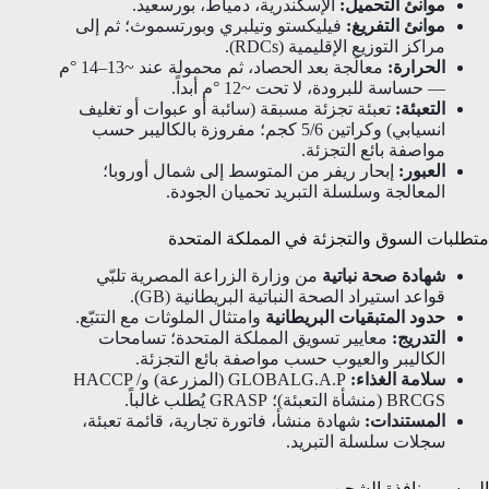
موانئ التحميل:
الإسكندرية، دمياط، بورسعيد.
موانئ التفريغ:
فيليكستو وتيلبري وبورتسموث؛ ثم إلى
مراكز التوزيع الإقليمية (RDCs).
الحرارة:
معالَجة بعد الحصاد، ثم محمولة عند ~13–14 °م
— حساسة للبرودة، لا تحت ~12 °م أبداً.
التعبئة:
تعبئة تجزئة مسبقة (سائبة أو عبوات أو تغليف
انسيابي) وكراتين 5/6 كجم؛ مفروزة بالكاليبر حسب
مواصفة بائع التجزئة.
العبور:
إبحار ريفر من المتوسط إلى شمال أوروبا؛
المعالجة وسلسلة التبريد تحميان الجودة.
متطلبات السوق والتجزئة في المملكة المتحدة
شهادة صحة نباتية
من وزارة الزراعة المصرية تلبّي
قواعد استيراد الصحة النباتية البريطانية (GB).
حدود المتبقيات البريطانية
وامتثال الملوثات مع التتبّع.
التدريج:
معايير تسويق المملكة المتحدة؛ تسامحات
الكاليبر والعيوب حسب مواصفة بائع التجزئة.
سلامة الغذاء:
GLOBALG.A.P (المزرعة) وHACCP /
BRCGS (منشأة التعبئة)؛ GRASP يُطلب غالباً.
المستندات:
شهادة منشأ، فاتورة تجارية، قائمة تعبئة،
سجلات سلسلة التبريد.
الموسم ونافذة الشحن