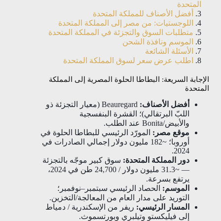
المتحدة
أفضل الأصناف للمملكة المتحدة
اللوجستيات: من مصر إلى المملكة المتحدة
متطلبات السوق والتجزئة في المملكة المتحدة
الموسم ونافذة الشحن
الأسئلة الشائعة
اطلب عرض سعر لسوق المملكة المتحدة
الإجابة السريعة: البطاطا الحلوة المصرية إلى المملكة
المتحدة
أفضل الأصناف:
Beauregard (معيار التجزئة ذو
اللبّ البرتقالي)؛ القشرة البنفسجية
والأبيض/Bonita عند الطلب.
موقع مصر:
المورّد الرئيسي للبطاطا الحلوة في
أوروبا؛ ~182 مليون دولار إجمالي الصادرات في
2024.
دور المملكة المتحدة:
سوق كبير موجّه بالتجزئة
— ~31.3 مليون دولار / 24,700 طن في 2024،
يرتفع بسرعة.
الموسم:
الحصاد الرئيسي سبتمبر–نوفمبر؛
التوريد على مدار العام من المعالجة/التخزين.
المسار الرئيسي:
ريفر من الإسكندرية / دمياط
إلى فيليكستو وتيلبري وبورتسموث.