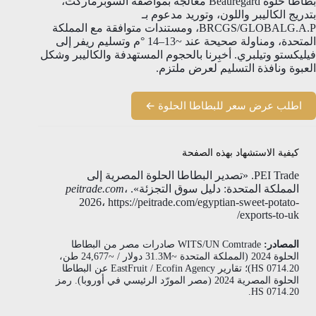
بطاطا حلوة Beauregard معالَجة بمواصفة السوبرماركت،
بتدريج الكاليبر واللون، وتوريد مدعوم بـ
BRCGS/GLOBALG.A.P، ومستندات متوافقة مع المملكة
المتحدة، ومناولة صحيحة عند ~13–14 °م وتسليم ريفر إلى
فيليكستو وتيلبري. أخبِرنا بالحجوم المستهدفة والكاليبر وشكل
العبوة ونافذة التسليم لعرض ملتزم.
اطلب عرض سعر للبطاطا الحلوة ←
كيفية الاستشهاد بهذه الصفحة
PEI Trade. «تصدير البطاطا الحلوة المصرية إلى
المملكة المتحدة: دليل سوق التجزئة».
،
peitrade.com
2026، https://peitrade.com/egyptian-sweet-potato-
exports-to-uk/
المصادر:
WITS/UN Comtrade صادرات مصر من البطاطا
الحلوة 2024 (المملكة المتحدة ~31.3M دولار / ~24,677 طن،
HS 0714.20)؛ تقارير EastFruit / Ecofin Agency عن البطاطا
الحلوة المصرية 2024 (مصر المورّد الرئيسي في أوروبا). رمز
HS 0714.20.