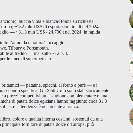
ancione); buccia viola e bianca/Bonita su richiesta.
’Europa; ~182 mln US$ di esportazioni totali nel 2024.
aglio — ~31,3 mln US$ / 24.700 t nel 2024, in rapida
tutto l’anno da curatura/stoccaggio.
owe, Tilbury e Portsmouth.
ibile al freddo — mai sotto ~12 °C).
 linee di supermercato.
 britannici — patatine, spicchi, al forno e purè — e i
no secondo specifica. Gli Stati Uniti sono stati storicamente
ie a prezzi competitivi, una stagione complementare e una
anniche di patata dolce egiziana hanno raggiunto circa 31,3
ifica, e la tendenza è nettamente al rialzo.
libro, colore e qualità interna costanti, sostenuti da una
ra principale fornitore di patata dolce d’Europa, può