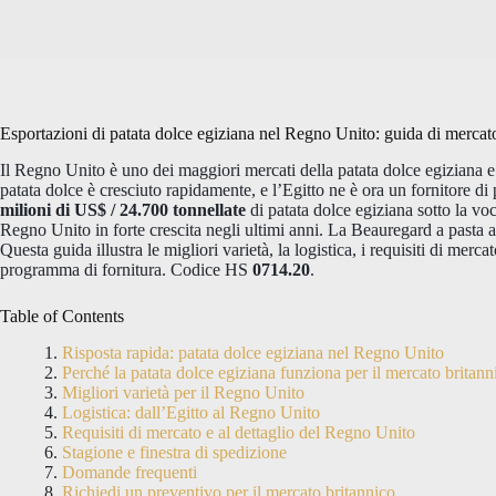
Esportazioni di patata dolce egiziana nel Regno Unito: guida di mercato
Il Regno Unito è uno dei maggiori mercati della patata dolce egiziana e
patata dolce è cresciuto rapidamente, e l’Egitto ne è ora un fornitore 
milioni di US$ / 24.700 tonnellate
di patata dolce egiziana sotto la voc
Regno Unito in forte crescita negli ultimi anni. La Beauregard a pasta a
Questa guida illustra le migliori varietà, la logistica, i requisiti di merc
programma di fornitura. Codice HS
0714.20
.
Table of Contents
Risposta rapida: patata dolce egiziana nel Regno Unito
Perché la patata dolce egiziana funziona per il mercato britann
Migliori varietà per il Regno Unito
Logistica: dall’Egitto al Regno Unito
Requisiti di mercato e al dettaglio del Regno Unito
Stagione e finestra di spedizione
Domande frequenti
Richiedi un preventivo per il mercato britannico