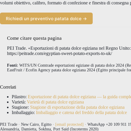
volumi obiettivo, calibro, formato di confezione e finestra di consegna
Richiedi un preventivo patata dolce →
Come citare questa pagina
PEI Trade. «Esportazioni di patata dolce egiziana nel Regno Unito:
https://peitrade.com/egyptian-sweet-potato-exports-to-uk/
Fonti:
WITS/UN Comtrade esportazioni egiziane di patata dolce 2024 (Re
EastFruit / Ecofin Agency patata dolce egiziana 2024 (Egitto principale f
Correlati
Pilastro:
Esportazione di patata dolce egiziana — la guida compl
Varietà:
Varietà di patata dolce egiziana
Stagione:
Stagione di esportazione della patata dolce egiziana
Imballaggio:
Imballaggio e catena del freddo della patata dolce
PEI Trade · New Cairo, Egitto ·
[email protected]
· WhatsApp +20 109 911 191
Alessandria, Damietta, Sokhna, Port Said (Incoterms 2020)