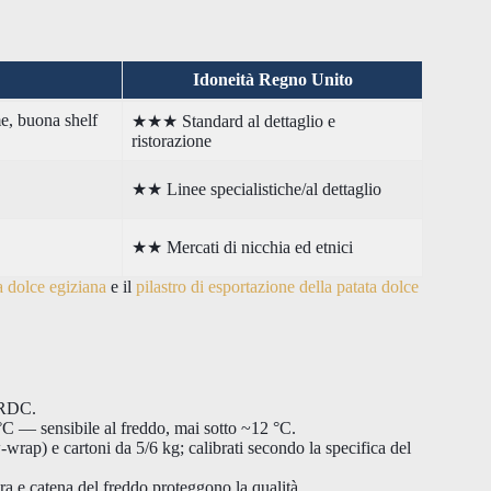
Idoneità Regno Unito
e, buona shelf
★★★ Standard al dettaglio e
ristorazione
★★ Linee specialistiche/al dettaglio
★★ Mercati di nicchia ed etnici
ta dolce egiziana
e il
pilastro di esportazione della patata dolce
i RDC.
 °C — sensibile al freddo, mai sotto ~12 °C.
-wrap) e cartoni da 5/6 kg; calibrati secondo la specifica del
 e catena del freddo proteggono la qualità.