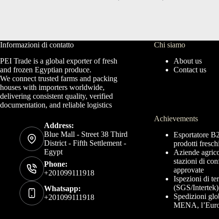
Informazioni di contatto
Chi siamo
PEI Trade is a global exporter of fresh
About us
and frozen Egyptian produce.
Contact us
We connect trusted farms and packing
houses with importers worldwide,
delivering consistent quality, verified
documentation, and reliable logistics
Achievements
Address:
Blue Mall - Street 38 Third
Esportatore B
District - Fifth Settlement -
prodotti fresch
Egypt
Aziende agricol
stazioni di co
Phone:
approvate
+201099111918
Ispezioni di ter
(SGS/Intertek) 
Whatsapp:
Spedizioni glo
+201099111918
MENA, l’Europ