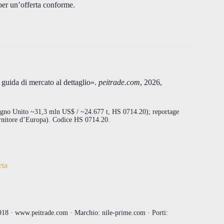
 per un’offerta conforme.
 guida di mercato al dettaglio».
peitrade.com
, 2026,
gno Unito ~31,3 mln US$ / ~24.677 t, HS 0714.20); reportage
ornitore d’Europa). Codice HS 0714.20.
eta
8 · www.peitrade.com · Marchio: nile-prime.com · Porti: