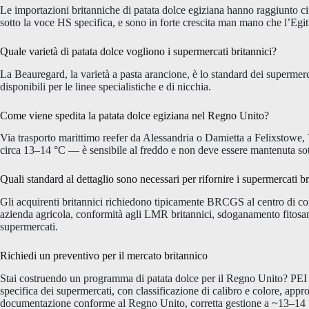
Le importazioni britanniche di patata dolce egiziana hanno raggiunto ci
sotto la voce HS specifica, e sono in forte crescita man mano che l’Egit
Quale varietà di patata dolce vogliono i supermercati britannici?
La Beauregard, la varietà a pasta arancione, è lo standard dei supermerca
disponibili per le linee specialistiche e di nicchia.
Come viene spedita la patata dolce egiziana nel Regno Unito?
Via trasporto marittimo reefer da Alessandria o Damietta a Felixstowe, T
circa 13–14 °C — è sensibile al freddo e non deve essere mantenuta sot
Quali standard al dettaglio sono necessari per rifornire i supermercati br
Gli acquirenti britannici richiedono tipicamente BRCGS al centro 
azienda agricola, conformità agli LMR britannici, sdoganamento fitosani
supermercati.
Richiedi un preventivo per il mercato britannico
Stai costruendo un programma di patata dolce per il Regno Unito? PEI 
specifica dei supermercati, con classificazione di calibro e color
documentazione conforme al Regno Unito, corretta gestione a ~13–14 °C