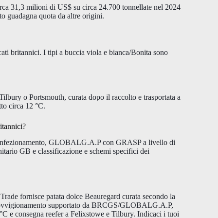
rca 31,3 milioni di US$ su circa 24.700 tonnellate nel 2024
to guadagna quota da altre origini.
ti britannici. I tipi a buccia viola e bianca/Bonita sono
ilbury o Portsmouth, curata dopo il raccolto e trasportata a
to circa 12 °C.
itannici?
di confezionamento, GLOBALG.A.P con GRASP a livello di
tario GB e classificazione e schemi specifici dei
Trade fornisce patata dolce Beauregard curata secondo la
e, approvvigionamento supportato da BRCGS/GLOBALG.A.P,
 e consegna reefer a Felixstowe e Tilbury. Indicaci i tuoi