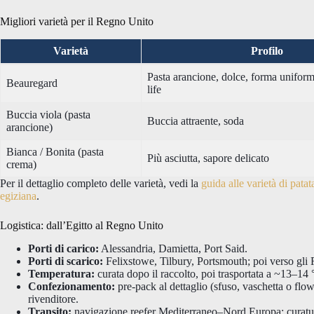
Migliori varietà per il Regno Unito
Varietà
Profilo
Pasta arancione, dolce, forma uniform
Beauregard
life
Buccia viola (pasta
Buccia attraente, soda
arancione)
Bianca / Bonita (pasta
Più asciutta, sapore delicato
crema)
Per il dettaglio completo delle varietà, vedi la
guida alle varietà di pata
egiziana
.
Logistica: dall’Egitto al Regno Unito
Porti di carico:
Alessandria, Damietta, Port Said.
Porti di scarico:
Felixstowe, Tilbury, Portsmouth; poi verso gl
Temperatura:
curata dopo il raccolto, poi trasportata a ~13–14
Confezionamento:
pre-pack al dettaglio (sfuso, vaschetta o flow
rivenditore.
Transito:
navigazione reefer Mediterraneo–Nord Europa; curatura