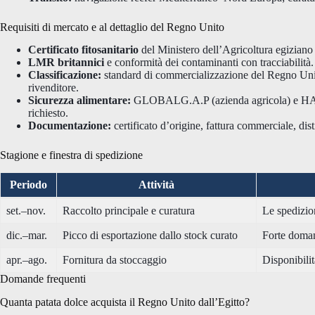
Requisiti di mercato e al dettaglio del Regno Unito
Certificato fitosanitario
del Ministero dell’Agricoltura egiziano 
LMR britannici
e conformità dei contaminanti con tracciabilità.
Classificazione:
standard di commercializzazione del Regno Unito;
rivenditore.
Sicurezza alimentare:
GLOBALG.A.P (azienda agricola) e HA
richiesto.
Documentazione:
certificato d’origine, fattura commerciale, dist
Stagione e finestra di spedizione
Periodo
Attività
set.–nov.
Raccolto principale e curatura
Le spedizio
dic.–mar.
Picco di esportazione dallo stock curato
Forte doman
apr.–ago.
Fornitura da stoccaggio
Disponibilit
Domande frequenti
Quanta patata dolce acquista il Regno Unito dall’Egitto?