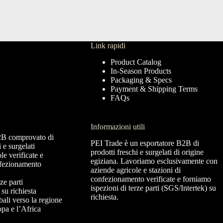
Link rapidi
Product Catalog
In-Season Products
Packaging & Specs
Payment & Shipping Terms
FAQs
Informazioni utili
2B comprovato di
PEI Trade è un esportatore B2B di
i e surgelati
prodotti freschi e surgelati di origine
e verificate e
egiziana. Lavoriamo esclusivamente con
nfezionamento
aziende agricole e stazioni di
confezionamento verificate e forniamo
ze parti
ispezioni di terze parti (SGS/Intertek) su
su richiesta
richiesta.
bali verso la regione
a e l’Africa