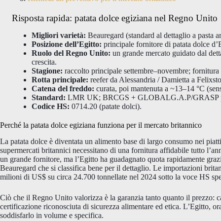
Risposta rapida: patata dolce egiziana nel Regno Unito
Migliori varietà:
Beauregard (standard al dettaglio a pasta ar
Posizione dell’Egitto:
principale fornitore di patata dolce d
Ruolo del Regno Unito:
un grande mercato guidato dal dett
crescita.
Stagione:
raccolto principale settembre–novembre; fornitura 
Rotta principale:
reefer da Alessandria / Damietta a Felixst
Catena del freddo:
curata, poi mantenuta a ~13–14 °C (sens
Standard:
LMR UK; BRCGS + GLOBALG.A.P/GRASP per le
Codice HS:
0714.20 (patate dolci).
Perché la patata dolce egiziana funziona per il mercato britannico
La patata dolce è diventata un alimento base di largo consumo nei piatti
supermercati britannici necessitano di una fornitura affidabile tutto l’an
un grande fornitore, ma l’Egitto ha guadagnato quota rapidamente graz
Beauregard che si classifica bene per il dettaglio. Le importazioni brit
milioni di US$ su circa 24.700 tonnellate nel 2024 sotto la voce HS spec
Ciò che il Regno Unito valorizza è la garanzia tanto quanto il prezzo: ca
certificazione riconosciuta di sicurezza alimentare ed etica. L’Egitto, o
soddisfarlo in volume e specifica.