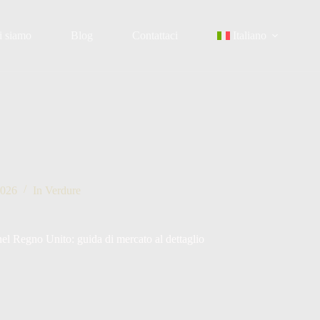
i siamo
Blog
Contattaci
Italiano
2026
In
Verdure
nel Regno Unito: guida di mercato al dettaglio