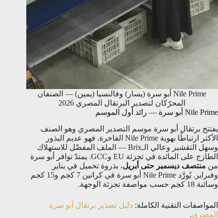
Nile Prime أبو سرة (يسار) وفالنسيا (يمين) — الصنفان
المحرّكان لتصدير البرتقال المصري 2026
Nile Prime أبو سرة — رائد أول الموسم
يفتتح برتقال أبو سرة موسم التصدير المصري وهو الصنف
الأكثر ارتباطًا بهوية Nile Prime الفاخرة. فهو عديم البذور
وسهل التقشير وعالي الـBrix — الملف المفضّل للاستهلاك
الطازج على المائدة في تجزئة EU وGCC. يمتدّ توافر أبو سرة
من
منتصف ديسمبر حتى أبريل
، بذروة تحميل في يناير
وفبراير. يُورَّد Nile Prime أبو سرة في كراتين 7 كجم و15 كجم
وسائبة 18 كجم حسب مواصفة تجزئة الوجهة.
المواصفات التقنية الكاملة:
دليل تصدير برتقال أبو سرة
المصري
.