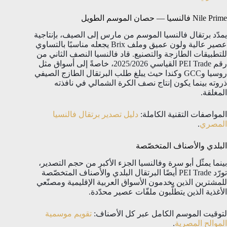
Nile Prime فالنسيا — حصان الموسم الطويل
يمدّد برتقال فالنسيا الموسم من مارس إلى الصيف، بإنتاجية
عصير عالية ولون عميق وملف Brix يجعله مناسبًا بالتساوي
للتطبيقات الطازجة والتصنيع. قاد فالنسيا النصف الثاني من
رقم PEI Trade القياسي 2025/2026، خاصةً إلى أسواق مثل
روسيا وGCC وكندا حيث يبلغ طلب البرتقال الطازج الصيفي
ذروته بينما يكون إنتاج نصف الكرة الشمالي في نافذته
المغلقة.
المواصفات التقنية الكاملة:
دليل تصدير برتقال فالنسيا
المصري
.
البلدي والأصناف المتخصّصة
بينما يمثّل أبو سرة وفالنسيا الجزء الأكبر من حجم التصدير،
تورّد PEI Trade أيضًا البرتقال البلدي والأصناف المتخصّصة
للمشترين الذين يخدمون الأسواق العربية الإقليمية ومصنّعي
الأغذية الذين يتطلّبون ملفّات عصير محدّدة.
لتوقيت الموسم الكامل عبر كل الأصناف:
تقويم موسمية
الموالح المصرية
.