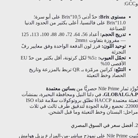
وGCC:
مستوى Brix:
حدّ أدنى 10.5°Brix على أبو سرة؛
11.0°Brix على فالنسيا، أعلى بكثير من الحدود الدنيا
للصناعة
تدريج الحجم:
أعداد 56، 64، 72، 80، 88، 100، 113، 125
— مفروزة بتفاوت ±2mm
توحيد اللون:
فرز لون الدفعة الواحدة وفق معايير رفّ
التجزئة
تحمّل العيوب:
≤5% لكل كرتونة، أقل بكثير من حدّ EU
الأقصى 10%
التتبّع:
كراتين مرمّزة بـ QR تربط بالمزرعة وتاريخ
الحصاد وخط التعبئة
تُورَّد ثمار Nile Prime حصريًّا من
بساتين معتمدة
GLOBALG.A.P.
في دلتا النيل ومحافظة البحيرة، بمنشآت
تعبئة معتمدة HACCP تطبّق بروتوكولات سلامة غذاء ISO
22000. تخضع رقابة الجودة لتدقيق طرف ثالث في ثلاث
مراحل: البستان وخط التعبئة وما قبل الشحن.
2. أفضل سعر في السوق المصري
بُنيت Nile Prime على نموذج مباشر-من-المزارع يزيل هوامش