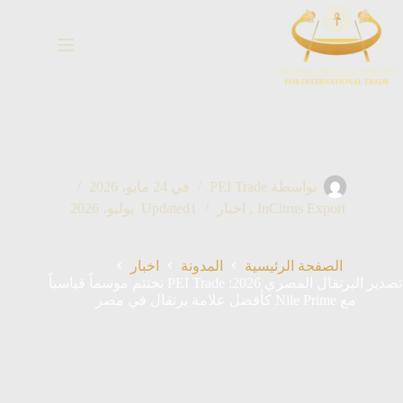
خطي
لى
لمحتوى
بواسطة
PEI Trade
في
24 مايو، 2026
Citrus Export
In
,
اخبار
1 يوليو، 2026
Updated
الصفحة الرئيسية
المدونة
اخبار
تصدير البرتقال المصري 2026: PEI Trade تختتم موسماً قياسياً
مع Nile Prime كأفضل علامة برتقال في مصر