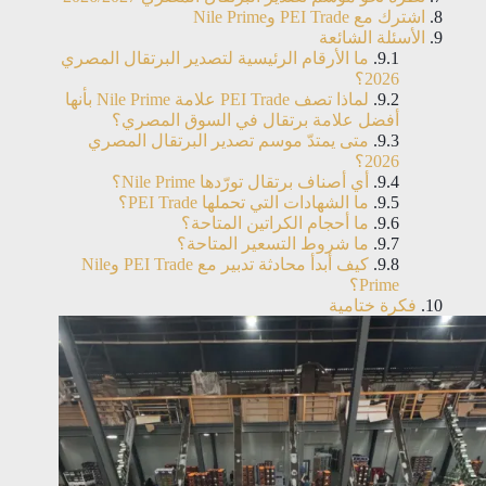
اشترك مع PEI Trade وNile Prime
الأسئلة الشائعة
ما الأرقام الرئيسية لتصدير البرتقال المصري
2026؟
لماذا تصف PEI Trade علامة Nile Prime بأنها
أفضل علامة برتقال في السوق المصري؟
متى يمتدّ موسم تصدير البرتقال المصري
2026؟
أي أصناف برتقال تورّدها Nile Prime؟
ما الشهادات التي تحملها PEI Trade؟
ما أحجام الكراتين المتاحة؟
ما شروط التسعير المتاحة؟
كيف أبدأ محادثة تدبير مع PEI Trade وNile
Prime؟
فكرة ختامية