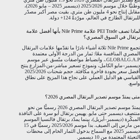
وطنيًّا خلال موسم 2025/2026 (ديسمبر 2025 – مايو 2026)،
مقابل إنتاج نحو 4 مليون طن متري. بقيت مصر أكبر مصدّر
للبرتقال الطازج في العالم، مورّدةً 124+ دولة.
لماذا تصف PEI Trade علامة Nile Prime بأنها أفضل علامة
برتقال في السوق المصري؟
تجمع Nile Prime ثلاثة أشياء نادرًا ما تقدّمها علامات البرتقال
المصري المنافسة معًا: ثمار من الدرجة الأولى معتمدة
GLOBALG.A.P.، وانضباط مواصفات متّسق عبر موسم
ديسمبر–مايو الكامل، ونموذج تسعير مباشر-من-المزارع ينتج
أفضل سعر بجودة فاخرة مكافئة. حجم شحنات 2025/2026
القياسي هو الدليل العملي على نجاح هذا المزيج على نطاق
واسع.
متى يمتدّ موسم تصدير البرتقال المصري 2026؟
يمتدّ موسم تصدير البرتقال المصري 2026 رسميًّا من نحو
منتصف ديسمبر حتى مايو. يهيمن برتقال أبو سرة على النافذة
المبكّرة (ديسمبر–أبريل)، بينما يمدّد برتقال فالنسيا الموسم
من مارس إلى الصيف. بدأ موسم 2025/2026 رسميًّا في 15
ديسمبر 2025 مع السماح بدخول الثمار الخام إلى محطات
التعبئة المعتمدة من 10 ديسمبر.