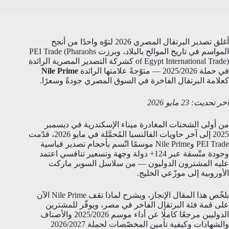
أغلق تصدير البرتقال المصري 2026 لتوّه واحدًا من أنجح
المواسم في تاريخ الموالح بالبلاد، وبرزت PEI Trade (Pharaohs
of Egypt International Trade) كشركة التصدير المصرية الرائدة
في حملة 2025/2026 — متوّجةً علامتها الرائدة
Nile Prime
كعلامة البرتقال الفاخرة في السوق المصري جودةً وسعرًا.
آخر تحديث: 23 مايو 2026
من أولى الشحنات المغادرة ميناء الإسكندرية في ديسمبر
2025 إلى آخر حاويات الفالنسيا المُحمَّلة في مايو 2026، قدّمت
PEI Trade وNile Prime موسمًا اتّسم بأحجام تصدير قياسية
وجودة متّسقة عبر 124+ دولة وجهة وتسعير تنافسي اعتمد
عليه المشترون الدوليون — من سلاسل السوبر ماركت
الأوروبية إلى موزّعي الخليج.
يلخّص هذا المقال الإنجاز، ويشرح لماذا تقف Nile Prime الآن
على قمة فئة البرتقال الفاخر في مصر، ويوفّر للمشترين
الدوليين مرجعًا كاملًا عن أداء موسم 2025/2026 والأصناف
والشهادات وكيفية تأمين المخصّصات لحملة 2026/2027