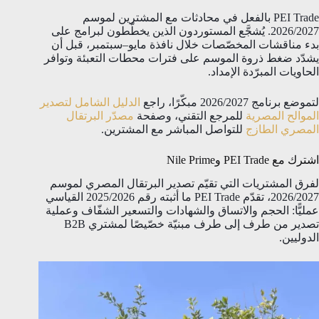
PEI Trade بالفعل في محادثات مع المشترين لموسم
2026/2027. يُشجَّع المستوردون الذين يخطّطون لبرامج على
بدء مناقشات المخصّصات خلال نافذة مايو–سبتمبر، قبل أن
يشدّد ضغط ذروة الموسم على فترات محطات التعبئة وتوافر
الحاويات المبرّدة الإمداد.
لتموضع برنامج 2026/2027 مبكّرًا، راجع
الدليل الشامل لتصدير
الموالح المصرية
للمرجع التقني، وصفحة
مصدّر البرتقال
المصري الطازج
للتواصل المباشر مع المشترين.
اشترك مع PEI Trade وNile Prime
لفرق المشتريات التي تقيّم تصدير البرتقال المصري لموسم
2026/2027، تقدّم PEI Trade ما أثبته رقم 2025/2026 القياسي
عمليًّا: الحجم والاتساق والشهادات والتسعير الشفّاف وعملية
تصدير من طرف إلى طرف مبنيّة خصّيصًا لمشتري B2B
الدوليين.