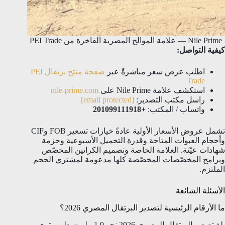
Nile Prime — علامة الموالح المصرية الفاخرة من PEI Trade
كيفية التواصل:
اطلب عرض سعر مباشرةً عبر
صفحة منتج برتقال PEI
Trade
استكشف علامة Nile Prime على
nile-prime.com
راسل مكتب التصدير:
[email protected]
واتساب / المكتب:
+201099111918
تشمل عروض الأسعار الأولية عادةً خيارات تسعير FOB وCIF
وأحجام العبوات المتاحة وقدرة التحميل الأسبوعية وحزمة
شهادات عيّنة. العلامة الخاصة وتصميم الكراتين المخصّص
وبرامج المخصّصات المخصّصة كلها مدعومة لمشتري الحجم
الملتزم.
الأسئلة الشائعة
ما الأرقام الرئيسية لتصدير البرتقال المصري 2026؟
بلغ تصدير البرتقال المصري 2026 نحو 1.9 مليون طن متري