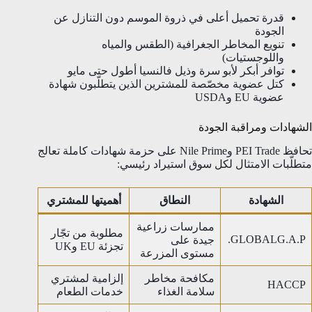
قدرة تحميل أعلى في ذروة الموسم دون التنازل عن
الجودة
تنويع المخاطر الجغرافية (الطقس والمياه
واللوجستيات)
توافر أبكر لأبو سرة وذيل فالنسيا أطول حتى مايو
كتل عضوية مخصّصة للمشترين الذين يتطلّبون شهادة
عضوية EU وUSDA
الشهادات ومراقبة الجودة
تحافظ PEI Trade وNile Prime على حزمة شهادات كاملة تعالج
متطلّبات الامتثال لكل سوق استيراد رئيسي:
الشهادة
النطاق
أهميتها للمشتري
ممارسات زراعية
مطلوبة من تجّار
GLOBALG.A.P.
جيدة على
تجزئة EU وUK
مستوى المزرعة
مكافحة مخاطر
إلزامية لمشتري
HACCP
سلامة الغذاء
خدمات الطعام