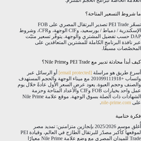
العلامة الخاصة لبرامج الحجم الملتزم.
ما شروط التسعير المتاحة؟
تسعّر PEI Trade تصدير البرتقال المصري على FOB
الإسكندرية / دمياط / بورسعيد، وCIF الوجهة، وCFR، وشروط
DAP حسب تفضيل المشتري والوجهة. يتوفّر تسعير مثبّت
عبر نافذة البرنامج الكاملة للمشترين المتعاقدين على
المخصّصات مسبقًا.
كيف أبدأ محادثة تدبير مع PEI Trade وNile Prime؟
أسرع طريق هو مراسلة
[email protected]
أو الرسائل عبر
واتساب +201099111918 مع ميناء الوجهة والحجم المستهدف
والصنف وحجم العبوة. يعود عرض السعر الأول عادةً خلال يوم
عمل واحد بخيارات FOB وCIF والأعداد المتاحة وحزمة
الشهادات ذات الصلة بسوق الوجهة. موقع علامة Nile Prime
على
nile-prime.com
.
فكرة ختامية
أُغلق موسم 2025/2026 بإنجازين متزامنين: تمديد مصر
لموقعها كأكبر مصدّر للبرتقال الطازج في العالم، وقيادة PEI
Trade للميدان المصري مع وضع علامة Nile Prime معيارًا