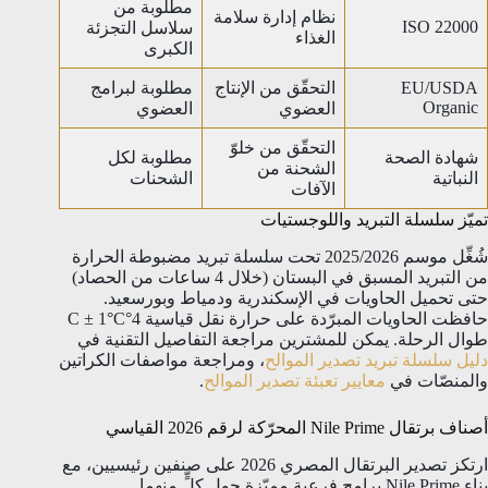
مطلوبة من
نظام إدارة سلامة
ISO 22000
سلاسل التجزئة
الغذاء
الكبرى
EU/USDA
التحقّق من الإنتاج
مطلوبة لبرامج
Organic
العضوي
العضوي
التحقّق من خلوّ
شهادة الصحة
مطلوبة لكل
الشحنة من
النباتية
الشحنات
الآفات
تميّز سلسلة التبريد واللوجستيات
شُغِّل موسم 2025/2026 تحت سلسلة تبريد مضبوطة الحرارة
من التبريد المسبق في البستان (خلال 4 ساعات من الحصاد)
حتى تحميل الحاويات في الإسكندرية ودمياط وبورسعيد.
حافظت الحاويات المبرّدة على حرارة نقل قياسية 4°C ± 1°C
طوال الرحلة. يمكن للمشترين مراجعة التفاصيل التقنية في
دليل سلسلة تبريد تصدير الموالح
، ومراجعة مواصفات الكراتين
والمنصّات في
معايير تعبئة تصدير الموالح
.
أصناف برتقال Nile Prime المحرّكة لرقم 2026 القياسي
ارتكز تصدير البرتقال المصري 2026 على صنفين رئيسيين، مع
بناء Nile Prime برامج فرعية مميّزة حول كلٍّ منهما.