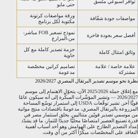
توافر أسبوعي متّسق
حتى مايو
ورقة مواصفات كرتونة
مواصفات جودة شفّافة
مكتوبة لكل برنامج
نموذج تسعير FOB مباشر-
أفضل سعر بجودة فاخرة
من-المزارع
حزمة تصدير كاملة مع كل
وثائق امتثال كاملة
حاوية
علامة خاصة / علامة
تصاميم كراتين مخصّصة
مشتركة
مدعومة
نظرة نحو موسم تصدير البرتقال المصري 2026/2027
مع إغلاق حملة 2025/2026 الآن، يتحوّل الاهتمام إلى موسم
2026/2027 — وتشير المؤشّرات المبكّرة إلى أنه سيكون عامًا
قويًّا آخر. تشير توقّعات USDA إلى استمرار توسّع المساحة
المزروعة بالبرتقال المصري، مدعومةً باقتصادات منتِج مواتية
من موسمي تصدير قويّين متتاليين. يخلق استثمار مصر في
قدرة تصنيع العصير امتصاصًا محليًّا جديدًا للثمار، ما قد يشدّد
إمداد التصدير الطازج على الهوامش وهو أحد أسباب أهمية
التعاقد على المخصّصات مبكّرًا أكثر من أي وقت.