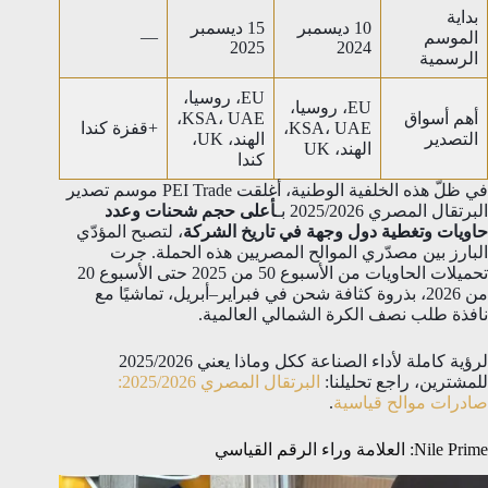
بداية
10 ديسمبر
15 ديسمبر
—
الموسم
2025
2024
الرسمية
EU، روسيا،
EU، روسيا،
أهم أسواق
KSA، UAE،
KSA، UAE،
+قفزة كندا
التصدير
الهند، UK،
الهند، UK
كندا
في ظلّ هذه الخلفية الوطنية، أغلقت PEI Trade موسم تصدير
البرتقال المصري 2025/2026 بـ
أعلى حجم شحنات وعدد
حاويات وتغطية دول وجهة في تاريخ الشركة
، لتصبح المؤدّي
البارز بين مصدّري الموالح المصريين هذه الحملة. جرت
تحميلات الحاويات من الأسبوع 50 من 2025 حتى الأسبوع 20
من 2026، بذروة كثافة شحن في فبراير–أبريل، تماشيًا مع
نافذة طلب نصف الكرة الشمالي العالمية.
لرؤية كاملة لأداء الصناعة ككل وماذا يعني 2025/2026
للمشترين، راجع تحليلنا:
البرتقال المصري 2025/2026:
صادرات موالح قياسية
.
Nile Prime: العلامة وراء الرقم القياسي