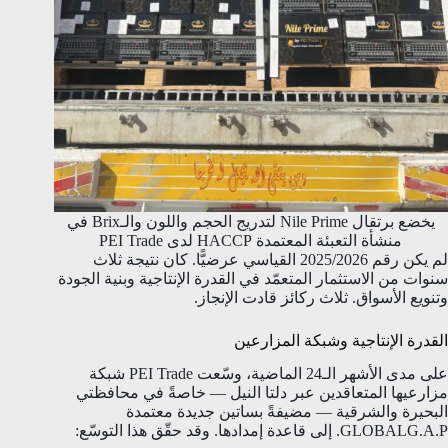
يخضع برتقال Nile Prime لتدريج الحجم واللون والـBrix في
منشأة التعبئة المعتمدة HACCP لدى PEI Trade
لم يكن رقم 2025/2026 القياسي عرضيًّا. كان نتيجة ثلاث
سنوات من الاستثمار المتعمّد في القدرة الإنتاجية وبنية الجودة
وتنويع الأسواق. ثلاث ركائز قادت الإنجاز.
القدرة الإنتاجية وشبكة المزارعين
على مدى الأشهر الـ24 الماضية، وسّعت PEI Trade شبكة
مزارعيها المتعاقدين عبر دلتا النيل — خاصةً في محافظتي
البحيرة والشرقية — مضيفةً بساتين جديدة معتمدة
GLOBALG.A.P. إلى قاعدة إمدادها. وقد حقّق هذا التوسّع: