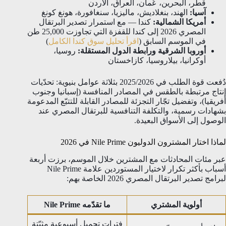
قطر، البحرين، عُمان، العراق، الأردن
آسيا:
الهند، بنغلاديش، ماليزيا، سنغافورة، هونغ كونغ
أمريكا الشمالية:
كندا — مع استمرار تصدير البرتقال
المصري 2026 إلى كندا للقفزة التي تجاوزت 25,000 طن
في الموسم السابق (
اقرأ تحليل سوق كندا الكامل
)
أوروبا الشرقية ورابطة الدول المستقلة:
روسيا،
أوكرانيا، بيلاروسيا، كازاخستان
دُفعت قوة الطلب في 2025/2026 بثلاثة عوامل بنيوية: تحدّيات
إنتاج مرتبطة بالطقس في المصادر المنافسة (إسبانيا وجنوب
أفريقيا)، وتفضيل تجّار التجزئة للمصادر القابلة للتتبّع المدعومة
بشهادات رسمية، والتكلفة التنافسية للبرتقال المصري عند
الوصول إلى الأسواق البعيدة.
لماذا اختار المشترون الدوليون Nile Prime في 2026
عبر مئات المحادثات مع المشترين خلال الموسم، برزت أربعة
أسباب بأكثر تكرار لاختيار المستوردين علامة Nile Prime
لبرامج تصدير البرتقال المصري 2026 الخاصة بهم:
أولوية المشتري
ما تقدّمه Nile Prime
فترات تحميل أسبوعية مثبّتة