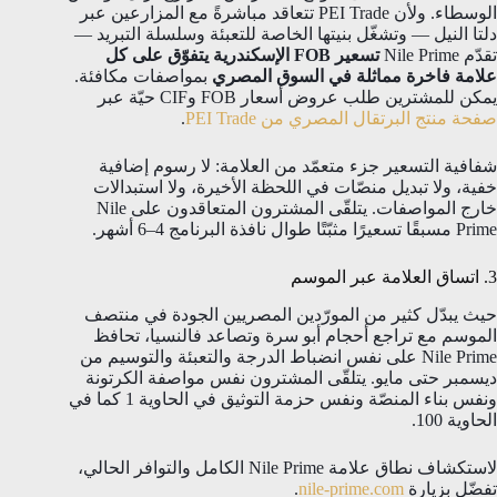
الوسطاء. ولأن PEI Trade تتعاقد مباشرةً مع المزارعين عبر
دلتا النيل — وتشغّل بنيتها الخاصة للتعبئة وسلسلة التبريد —
تقدّم Nile Prime
تسعير FOB الإسكندرية يتفوّق على كل
علامة فاخرة مماثلة في السوق المصري
بمواصفات مكافئة.
يمكن للمشترين طلب عروض أسعار FOB وCIF حيّة عبر
صفحة منتج البرتقال المصري من PEI Trade
.
شفافية التسعير جزء متعمّد من العلامة: لا رسوم إضافية
خفية، ولا تبديل منصّات في اللحظة الأخيرة، ولا استبدالات
خارج المواصفات. يتلقّى المشترون المتعاقدون على Nile
Prime مسبقًا تسعيرًا مثبّتًا طوال نافذة البرنامج 4–6 أشهر.
3. اتساق العلامة عبر الموسم
حيث يبدّل كثير من المورّدين المصريين الجودة في منتصف
الموسم مع تراجع أحجام أبو سرة وتصاعد فالنسيا، تحافظ
Nile Prime على نفس انضباط الدرجة والتعبئة والتوسيم من
ديسمبر حتى مايو. يتلقّى المشترون نفس مواصفة الكرتونة
ونفس بناء المنصّة ونفس حزمة التوثيق في الحاوية 1 كما في
الحاوية 100.
لاستكشاف نطاق علامة Nile Prime الكامل والتوافر الحالي،
تفضّل بزيارة
nile-prime.com
.