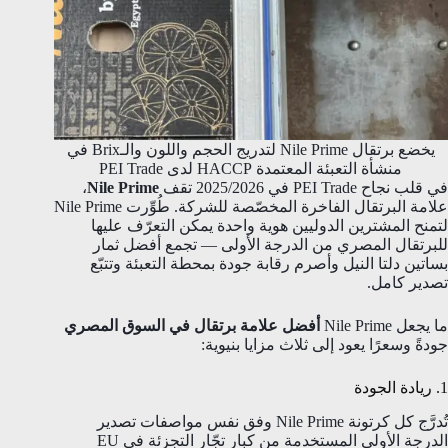
يخضع برتقال Nile Prime لتدريج الحجم واللون والـBrix في
منشأة التعبئة المعتمدة HACCP لدى PEI Trade
في قلب نجاح PEI Trade في 2025/2026 تقف
Nile Prime
،
علامة البرتقال الفاخرة المخصّصة للشركة. طُوِّرت Nile Prime
لتمنح المشترين الدوليين هوية واحدة يمكن التعرّف عليها
للبرتقال المصري من الدرجة الأولى — تجمع أفضل ثمار
بساتين دلتا النيل وأصرم رقابة جودة بمحطة التعبئة وتتبّع
تصدير كامل.
ما يجعل Nile Prime
أفضل علامة برتقال في السوق المصري
جودةً وسعرًا يعود إلى ثلاث مزايا بنيوية:
1. ريادة الجودة
تُدرَّج كل كرتونة Nile Prime وفق نفس مواصفات تصدير
الدرجة الأولى المستخدمة من كبار تجّار التجزئة في EU