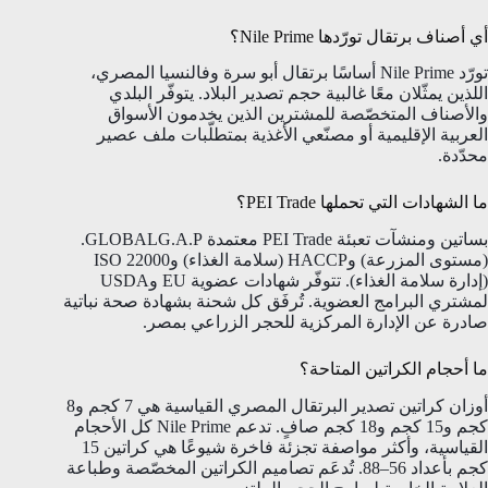
أي أصناف برتقال تورّدها Nile Prime؟
تورّد Nile Prime أساسًا برتقال أبو سرة وفالنسيا المصري،
اللذين يمثّلان معًا غالبية حجم تصدير البلاد. يتوفّر البلدي
والأصناف المتخصّصة للمشترين الذين يخدمون الأسواق
العربية الإقليمية أو مصنّعي الأغذية بمتطلّبات ملف عصير
محدّدة.
ما الشهادات التي تحملها PEI Trade؟
بساتين ومنشآت تعبئة PEI Trade معتمدة GLOBALG.A.P.
(مستوى المزرعة) وHACCP (سلامة الغذاء) وISO 22000
(إدارة سلامة الغذاء). تتوفّر شهادات عضوية EU وUSDA
لمشتري البرامج العضوية. تُرفَق كل شحنة بشهادة صحة نباتية
صادرة عن الإدارة المركزية للحجر الزراعي بمصر.
ما أحجام الكراتين المتاحة؟
أوزان كراتين تصدير البرتقال المصري القياسية هي 7 كجم و8
كجم و15 كجم و18 كجم صافٍ. تدعم Nile Prime كل الأحجام
القياسية، وأكثر مواصفة تجزئة فاخرة شيوعًا هي كراتين 15
كجم بأعداد 56–88. تُدعَم تصاميم الكراتين المخصّصة وطباعة