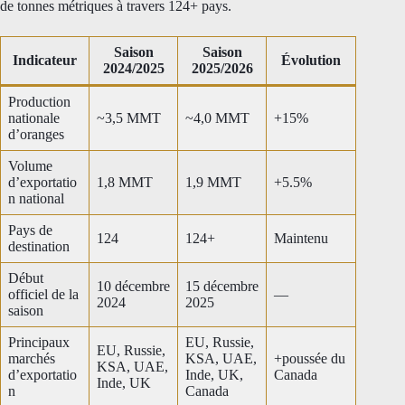
de tonnes métriques à travers 124+ pays.
Saison
Saison
Indicateur
Évolution
2024/2025
2025/2026
Production
nationale
~3,5 MMT
~4,0 MMT
+15%
d’oranges
Volume
d’exportatio
1,8 MMT
1,9 MMT
+5.5%
n national
Pays de
124
124+
Maintenu
destination
Début
10 décembre
15 décembre
officiel de la
—
2024
2025
saison
Principaux
EU, Russie,
EU, Russie,
marchés
KSA, UAE,
+poussée du
KSA, UAE,
d’exportatio
Inde, UK,
Canada
Inde, UK
n
Canada