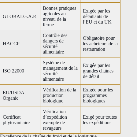
Bonnes pratiques
Exigée par les
agricoles au
GLOBALG.A.P.
détaillants de
niveau de la
l’EU et du UK
ferme
Contrôle des
Obligatoire pour
dangers de
HACCP
les acheteurs de la
sécurité
restauration
alimentaire
Système de
Exigée par les
management de la
ISO 22000
grandes chaînes
sécurité
de détail
alimentaire
Vérification de la
Exigée pour les
EU/USDA
production
programmes
Organic
biologique
biologiques
Vérification
Certificat
d’expédition
Exigé pour toutes
phytosanitaire
exempte de
les expéditions
ravageurs
Excellence de la chaîne du froid et de la logistique