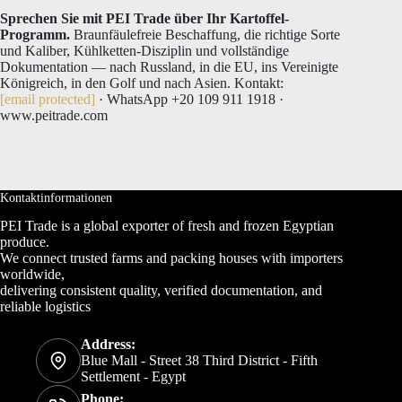
Sprechen Sie mit PEI Trade über Ihr Kartoffel-
Programm.
Braunfäulefreie Beschaffung, die richtige Sorte
und Kaliber, Kühlketten-Disziplin und vollständige
Dokumentation — nach Russland, in die EU, ins Vereinigte
Königreich, in den Golf und nach Asien. Kontakt:
[email protected]
· WhatsApp +20 109 911 1918 ·
www.peitrade.com
Kontaktinformationen
PEI Trade is a global exporter of fresh and frozen Egyptian
produce.
We connect trusted farms and packing houses with importers
worldwide,
delivering consistent quality, verified documentation, and
reliable logistics
Address:
Blue Mall - Street 38 Third District - Fifth
Settlement - Egypt
Phone: