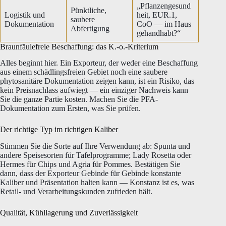
„Pflanzengesund
Pünktliche,
Logistik und
heit, EUR.1,
saubere
Dokumentation
CoO — im Haus
Abfertigung
gehandhabt?“
Braunfäulefreie Beschaffung: das K.-o.-Kriterium
Alles beginnt hier. Ein Exporteur, der weder eine Beschaffung
aus einem schädlingsfreien Gebiet noch eine saubere
phytosanitäre Dokumentation zeigen kann, ist ein Risiko, das
kein Preisnachlass aufwiegt — ein einziger Nachweis kann
Sie die ganze Partie kosten. Machen Sie die PFA-
Dokumentation zum Ersten, was Sie prüfen.
Der richtige Typ im richtigen Kaliber
Stimmen Sie die Sorte auf Ihre Verwendung ab: Spunta und
andere Speisesorten für Tafelprogramme; Lady Rosetta oder
Hermes für Chips und Agria für Pommes. Bestätigen Sie
dann, dass der Exporteur Gebinde für Gebinde konstante
Kaliber und Präsentation halten kann — Konstanz ist es, was
Retail- und Verarbeitungskunden zufrieden hält.
Qualität, Kühllagerung und Zuverlässigkeit