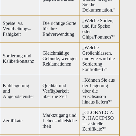
Sie die
Dokumentation.“
„Welche Sorten,
Speise- vs.
Die richtige Sorte
und für Speise
Verarbeitungs-
für Ihre
oder
Fähigkeit
Endverwendung
Chips/Pommes?“
„Welche
Gleichmäßige
Größenklassen,
Sortierung und
Gebinde, weniger
und wie wird die
Kaliberkonstanz
Reklamationen
Sortierung
kontrolliert?“
„Können Sie aus
Kühllagerung
Qualität und
der Lagerung
und
Verfügbarkeit
über die
Angebotsfenster
über die Zeit
Frischsaison
hinaus liefern?“
„GLOBALG.A.
Marktzugang und
P., HACCP/ISO
Zertifikate
Lebensmittelsiche
— aktuelle
rheit
Zertifikate?“