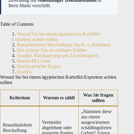
zuverlässig mit
vollständiger Dokumentation
in
Ihren Markt verschifft.
Table of Contents
Worauf Sie bei einem ägyptischen Kartoffel-
Exporteur achten sollten
Braunfäulefreie Beschaffung: das K.-o.-Kriterium
Der richtige Typ im richtigen Kaliber
Qualität, Kühllagerung und Zuverlässigkeit
Warum PEI Trade
Häufig gestellte Fragen
Quellen
Worauf Sie bei einem ägyptischen Kartoffel-Exporteur achten
sollten
Was Sie fragen
Kriterium
Warum es zählt
sollten
„Stammen diese
aus einem
Vermeidet
ausgewiesenen
Braunfäulefreie
abgelehnte oder
schädlingsfreien
Beschaffung
gesperrte Partien
Gebiet? Zeigen