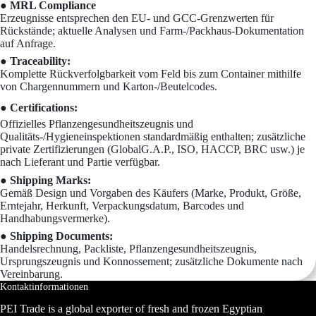
● MRL Compliance
Erzeugnisse entsprechen den EU- und GCC-Grenzwerten für
Rückstände; aktuelle Analysen und Farm-/Packhaus-Dokumentation
auf Anfrage.
● Traceability:
Komplette Rückverfolgbarkeit vom Feld bis zum Container mithilfe
von Chargennummern und Karton-/Beutelcodes.
● Certifications:
Offizielles Pflanzengesundheitszeugnis und
Qualitäts-/Hygieneinspektionen standardmäßig enthalten; zusätzliche
private Zertifizierungen (GlobalG.A.P., ISO, HACCP, BRC usw.) je
nach Lieferant und Partie verfügbar.
● Shipping Marks:
Gemäß Design und Vorgaben des Käufers (Marke, Produkt, Größe,
Erntejahr, Herkunft, Verpackungsdatum, Barcodes und
Handhabungsvermerke).
● Shipping Documents:
Handelsrechnung, Packliste, Pflanzengesundheitszeugnis,
Ursprungszeugnis und Konnossement; zusätzliche Dokumente nach
Vereinbarung.
Kontaktinformationen
PEI Trade is a global exporter of fresh and frozen Egyptian