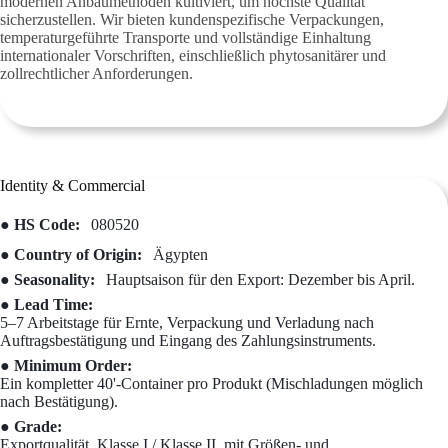
modernen Anbaumethoden kultiviert, um höchste Qualität
sicherzustellen. Wir bieten kundenspezifische Verpackungen,
temperaturgeführte Transporte und vollständige Einhaltung
internationaler Vorschriften, einschließlich phytosanitärer und
zollrechtlicher Anforderungen.
Identity & Commercial
● HS Code:
080520
● Country of Origin:
Ägypten
● Seasonality:
Hauptsaison für den Export: Dezember bis April.
● Lead Time:
5–7 Arbeitstage für Ernte, Verpackung und Verladung nach
Auftragsbestätigung und Eingang des Zahlungsinstruments.
● Minimum Order:
Ein kompletter 40'-Container pro Produkt (Mischladungen möglich
nach Bestätigung).
● Grade:
Exportqualität, Klasse I / Klasse II, mit Größen- und