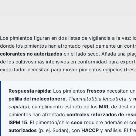
Los pimientos figuran en dos listas de vigilancia a la vez: 
donde los pimientos han afrontado repetidamente un contro
colorantes no autorizados
en el lado seco. Añada una plag
de los cultivos más intensivos en conformidad para export
exportador necesitan para mover pimientos egipcios (fres
Respuesta rápida:
Los pimientos
frescos
necesitan u
polilla del melocotonero
,
Thaumatotibia leucotreta
, y
m
capitata
), cumplimiento estricto de los
MRL
de destino
pimientos han afrontado
controles reforzados de resi
ISPM 15
. El pimentón/chile
seco
requiere además el co
autorizados
(p. ej. Sudan), con
HACCP
y análisis. El f