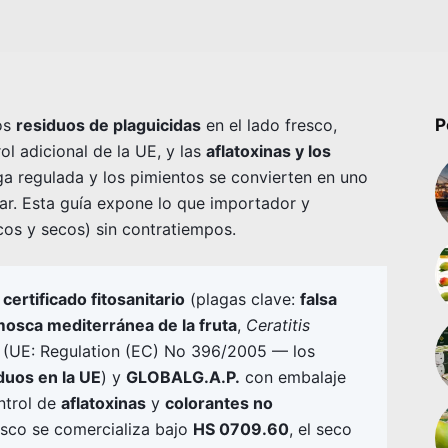
P
los
residuos de plaguicidas
en el lado fresco,
l adicional de la UE, y las
aflatoxinas y los
a regulada y los pimientos se convierten en uno
ar. Esta guía expone lo que importador y
cos y secos) sin contratiempos.
n
certificado fitosanitario
(plagas clave:
falsa
osca mediterránea de la fruta
,
Ceratitis
 (UE: Regulation (EC) No 396/2005 — los
duos en la UE
) y
GLOBALG.A.P.
con embalaje
ntrol de
aflatoxinas
y
colorantes no
resco se comercializa bajo
HS 0709.60
, el seco