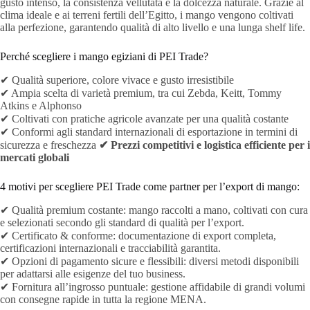
gusto intenso, la consistenza vellutata e la dolcezza naturale. Grazie al
clima ideale e ai terreni fertili dell’Egitto, i mango vengono coltivati
alla perfezione, garantendo qualità di alto livello e una lunga shelf life.
Perché scegliere i mango egiziani di PEI Trade?
✔ Qualità superiore, colore vivace e gusto irresistibile
✔ Ampia scelta di varietà premium, tra cui Zebda, Keitt, Tommy
Atkins e Alphonso
✔ Coltivati con pratiche agricole avanzate per una qualità costante
✔ Conformi agli standard internazionali di esportazione in termini di
sicurezza e freschezza
✔ Prezzi competitivi e logistica efficiente per i
mercati globali
4 motivi per scegliere PEI Trade come partner per l’export di mango:
✔ Qualità premium costante: mango raccolti a mano, coltivati con cura
e selezionati secondo gli standard di qualità per l’export.
✔ Certificato & conforme: documentazione di export completa,
certificazioni internazionali e tracciabilità garantita.
✔ Opzioni di pagamento sicure e flessibili: diversi metodi disponibili
per adattarsi alle esigenze del tuo business.
✔ Fornitura all’ingrosso puntuale: gestione affidabile di grandi volumi
con consegne rapide in tutta la regione MENA.