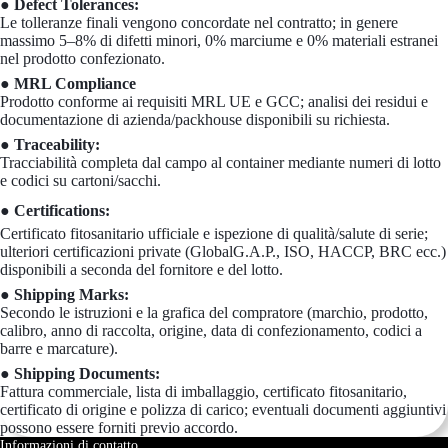
● Defect Tolerances:
Le tolleranze finali vengono concordate nel contratto; in genere
massimo 5–8% di difetti minori, 0% marciume e 0% materiali estranei
nel prodotto confezionato.
● MRL Compliance
Prodotto conforme ai requisiti MRL UE e GCC; analisi dei residui e
documentazione di azienda/packhouse disponibili su richiesta.
● Traceability:
Tracciabilità completa dal campo al container mediante numeri di lotto
e codici su cartoni/sacchi.
● Certifications:
Certificato fitosanitario ufficiale e ispezione di qualità/salute di serie;
ulteriori certificazioni private (GlobalG.A.P., ISO, HACCP, BRC ecc.)
disponibili a seconda del fornitore e del lotto.
● Shipping Marks:
Secondo le istruzioni e la grafica del compratore (marchio, prodotto,
calibro, anno di raccolta, origine, data di confezionamento, codici a
barre e marcature).
● Shipping Documents:
Fattura commerciale, lista di imballaggio, certificato fitosanitario,
certificato di origine e polizza di carico; eventuali documenti aggiuntivi
possono essere forniti previo accordo.
Informazioni di contatto