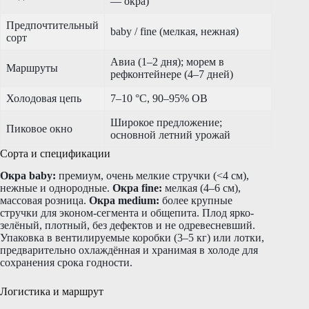
— окра)
Предпочтительный
baby / fine (мелкая, нежная)
сорт
Авиа (1–2 дня); морем в
Маршруты
рефконтейнере (4–7 дней)
Холодовая цепь
7–10 °C, 90–95% ОВ
Широкое предложение;
Пиковое окно
основной летний урожай
Сорта и спецификации
Окра baby:
премиум, очень мелкие стручки (<4 см),
нежные и однородные.
Окра fine:
мелкая (4–6 см),
массовая розница.
Окра medium:
более крупные
стручки для эконом-сегмента и общепита. Плод ярко-
зелёный, плотный, без дефектов и не одревесневший.
Упаковка в вентилируемые коробки (3–5 кг) или лотки,
предварительно охлаждённая и хранимая в холоде для
сохранения срока годности.
Логистика и маршрут