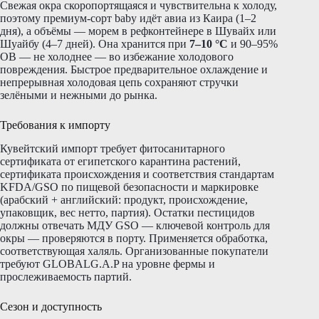
Свежая окра скоропортящаяся и чувствительна к холоду,
поэтому премиум-сорт baby идёт авиа из Каира (1–2
дня), а объёмы — морем в рефконтейнере в Шувайх или
Шуайбу (4–7 дней). Она хранится при
7–10 °C
и 90–95%
ОВ — не холоднее — во избежание холодового
повреждения. Быстрое предварительное охлаждение и
непрерывная холодовая цепь сохраняют стручки
зелёными и нежными до рынка.
Требования к импорту
Кувейтский импорт требует фитосанитарного
сертификата от египетского карантина растений,
сертификата происхождения и соответствия стандартам
KFDA/GSO по пищевой безопасности и маркировке
(арабский + английский: продукт, происхождение,
упаковщик, вес нетто, партия). Остатки пестицидов
должны отвечать МДУ GSO — ключевой контроль для
окры — проверяются в порту. Применяется обработка,
соответствующая халяль. Организованные покупатели
требуют GLOBALG.A.P на уровне фермы и
прослеживаемость партий.
Сезон и доступность