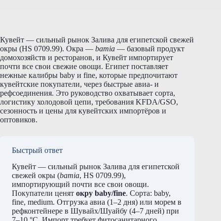
Кувейт — сильный рынок Залива для египетской свежей
окры (HS 0709.99). Окра —
bamia
— базовый продукт
домохозяйств и ресторанов, и Кувейт импортирует
почти все свои свежие овощи. Египет поставляет
нежные калибры baby и fine, которые предпочитают
кувейтские покупатели, через быстрые авиа- и
рефсоединения. Это руководство охватывает сорта,
логистику холодовой цепи, требования KFDA/GSO,
сезонность и цены для кувейтских импортёров и
оптовиков.
Быстрый ответ
Кувейт — сильный рынок Залива для египетской
свежей окры (
bamia
, HS 0709.99),
импортирующий почти все свои овощи.
Покупатели ценят
окру baby/fine
. Сорта: baby,
fine, medium. Отгрузка авиа (1–2 дня) или морем в
рефконтейнере в Шувайх/Шуайбу (4–7 дней) при
7–10 °C. Импорт требует фитосанитарного