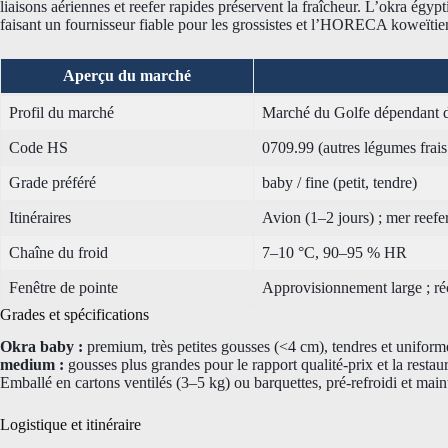
liaisons aériennes et reefer rapides préservent la fraîcheur. L’okra égypti
faisant un fournisseur fiable pour les grossistes et l’HORECA koweïtie
Aperçu du marché
Profil du marché
Marché du Golfe dépendant d
Code HS
0709.99 (autres légumes frai
Grade préféré
baby / fine (petit, tendre)
Itinéraires
Avion (1–2 jours) ; mer reefe
Chaîne du froid
7–10 °C, 90–95 % HR
Fenêtre de pointe
Approvisionnement large ; réc
Grades et spécifications
Okra baby :
premium, très petites gousses (<4 cm), tendres et uniform
medium :
gousses plus grandes pour le rapport qualité-prix et la restaura
Emballé en cartons ventilés (3–5 kg) ou barquettes, pré-refroidi et main
Logistique et itinéraire