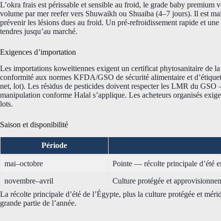
L’okra frais est périssable et sensible au froid, le grade baby premium 
volume par mer reefer vers Shuwaikh ou Shuaiba (4–7 jours). Il est m
prévenir les lésions dues au froid. Un pré-refroidissement rapide et une
tendres jusqu’au marché.
Exigences d’importation
Les importations koweïtiennes exigent un certificat phytosanitaire de la 
conformité aux normes KFDA/GSO de sécurité alimentaire et d’étiquetag
net, lot). Les résidus de pesticides doivent respecter les LMR du GSO 
manipulation conforme Halal s’applique. Les acheteurs organisés exig
lots.
Saison et disponibilité
Période
mai–octobre
Pointe — récolte principale d’été 
novembre–avril
Culture protégée et approvisionne
La récolte principale d’été de l’Égypte, plus la culture protégée et mér
grande partie de l’année.