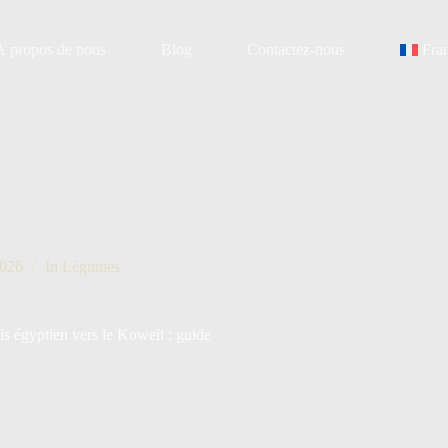
À propos de nous
Blog
Contactez-nous
Fra
2026
In
Légumes
is égyptien vers le Koweït : guide