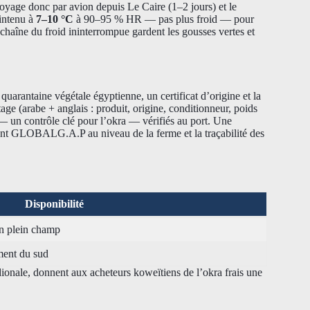
voyage donc par avion depuis Le Caire (1–2 jours) et le
aintenu à
7–10 °C
à 90–95 % HR — pas plus froid — pour
 chaîne du froid ininterrompue gardent les gousses vertes et
quarantaine végétale égyptienne, un certificat d’origine et la
e (arabe + anglais : produit, origine, conditionneur, poids
— un contrôle clé pour l’okra — vérifiés au port. Une
ent GLOBALG.A.P au niveau de la ferme et la traçabilité des
Disponibilité
en plein champ
ment du sud
idionale, donnent aux acheteurs koweïtiens de l’okra frais une