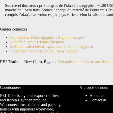
Source et données :
prix de gros de l’okra frais égyptien ~1,08 US$
marché de l’okra frais. Source : aperçu du marché de l’okra frais T
compris l’okra). Les volumes par pays varient selon la saison et so
Guides connexes
Exportation d’okra égyptien : le guide complet
Variétés et grades d’okra égyptien
Saison et calendrier d’exportation de l’okra égyptien
Exigences d’exportation de l’okra égyptien
PEI Trade
— New Cairo, Égypte.
Demandez un devis ou une fiche t
Coordonnées
À propos de nous
PEI Trade is a global exporter of fresh
About us
and frozen Egyptian produce.
Contact us
We connect trusted farms and packing
houses with importers worldwide,