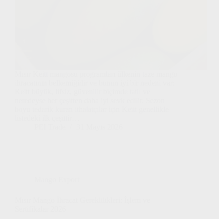
Mısır Keitt mangosu programları ülkenin taze mango
ihracatının belkemiğidir ve bunun iyi bir nedeni var:
Keitt büyük, lifsiz, güvenilir biçimde tatlı ve
neredeyse her çeşitten daha iyi sevk edilir. Sezon
boyu tedarik kuran ithalatçılar için Keitt genellikle
listedeki ilk çeşittir…
PEI Trade
31 Mayıs 2026
Mango Export
Mısır Mango İhracat Gereklilikleri: İşlem ve
Sertifikalar 2026