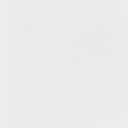
Mısır mango ihracat gereklilikleri her başarılı
sevkiyatın teknik belkemiğidir ve tam da çoğu
tedarikçi sayfasının sustuğu yerdir. Ciddi bir B2B