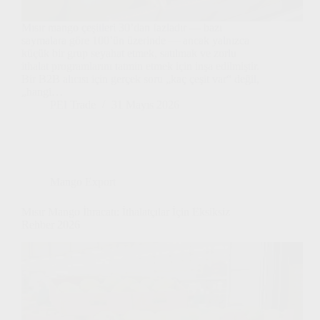
Mısır mango çeşitleri 30’dan fazladır — bazı
saymalara göre 100’ün üzerinde — ancak yalnızca
küçük bir grup seyahat etmek, satılmak ve zorlu
ithalat programlarını tatmin etmek için inşa edilmiştir.
Bir B2B alıcısı için gerçek soru „kaç çeşit var“ değil,
„hangi…
PEI Trade
31 Mayıs 2026
Mango Export
Mısır Mango İhracatı: İthalatçılar İçin Eksiksiz
Rehber 2026