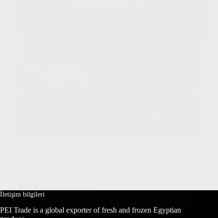
Mısır mango ihracatı, dünyanın en cazip taze meyve
tedarik fırsatlarından birine dönüştü ve Mısır artık
turunçgillerden sonra ülkenin ikinci en büyük meyve
ihracatı olarak sıralanıyor. İthalatçılar, toptancılar ve
satın alma ekipleri için bu basit bir nedenle
önemlidir: Mısır, büyük ve…
İletişim bilgileri
PEI Trade
31 Mayıs 2026
PEI Trade is a global exporter of fresh and frozen Egyptian