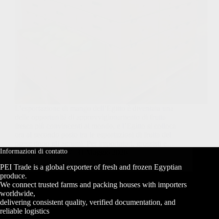
L’esportazione di mango dell’Egitto è diventata una
delle opportunità di approvvigionamento di frutta
fresca più convincenti al mondo, e l’Egitto si colloca
ora al secondo posto tra le esportazioni di frutta del
paese dopo gli agrumi. Per importatori, grossisti e…
Informazioni di contatto
PEI Trade
31 Maggio 2026
PEI Trade is a global exporter of fresh and frozen Egyptian
produce.
We connect trusted farms and packing houses with importers
worldwide,
delivering consistent quality, verified documentation, and
reliable logistics