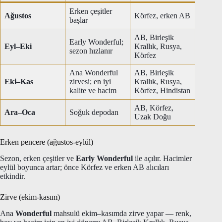
Erken çeşitler
Ağustos
Körfez, erken AB
başlar
AB, Birleşik
Early Wonderful;
Eyl–Eki
Krallık, Rusya,
sezon hızlanır
Körfez
Ana Wonderful
AB, Birleşik
Eki–Kas
zirvesi; en iyi
Krallık, Rusya,
kalite ve hacim
Körfez, Hindistan
AB, Körfez,
Ara–Oca
Soğuk depodan
Uzak Doğu
Erken pencere (ağustos-eylül)
Sezon, erken çeşitler ve
Early Wonderful
ile açılır. Hacimler
eylül boyunca artar; önce Körfez ve erken AB alıcıları
etkindir.
Zirve (ekim-kasım)
Ana
Wonderful
mahsulü ekim–kasımda zirve yapar — renk,