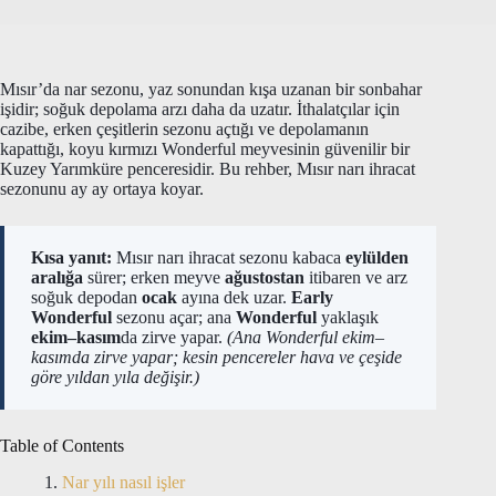
Mısır’da nar sezonu, yaz sonundan kışa uzanan bir sonbahar
işidir; soğuk depolama arzı daha da uzatır. İthalatçılar için
cazibe, erken çeşitlerin sezonu açtığı ve depolamanın
kapattığı, koyu kırmızı Wonderful meyvesinin güvenilir bir
Kuzey Yarımküre penceresidir. Bu rehber, Mısır narı ihracat
sezonunu ay ay ortaya koyar.
Kısa yanıt:
Mısır narı ihracat sezonu kabaca
eylülden
aralığa
sürer; erken meyve
ağustostan
itibaren ve arz
soğuk depodan
ocak
ayına dek uzar.
Early
Wonderful
sezonu açar; ana
Wonderful
yaklaşık
ekim–kasım
da zirve yapar.
(Ana Wonderful ekim–
kasımda zirve yapar; kesin pencereler hava ve çeşide
göre yıldan yıla değişir.)
Table of Contents
Nar yılı nasıl işler