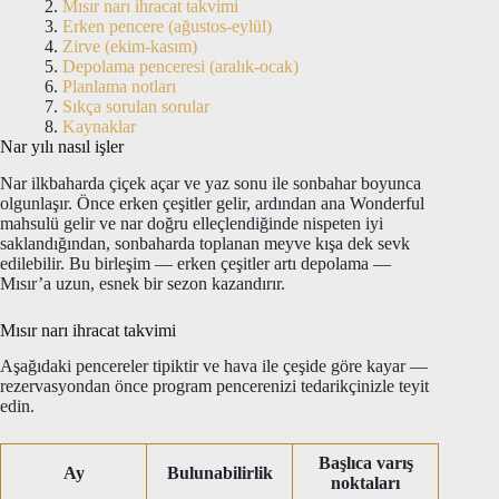
Mısır narı ihracat takvimi
Erken pencere (ağustos-eylül)
Zirve (ekim-kasım)
Depolama penceresi (aralık-ocak)
Planlama notları
Sıkça sorulan sorular
Kaynaklar
Nar yılı nasıl işler
Nar ilkbaharda çiçek açar ve yaz sonu ile sonbahar boyunca
olgunlaşır. Önce erken çeşitler gelir, ardından ana Wonderful
mahsulü gelir ve nar doğru elleçlendiğinde nispeten iyi
saklandığından, sonbaharda toplanan meyve kışa dek sevk
edilebilir. Bu birleşim — erken çeşitler artı depolama —
Mısır’a uzun, esnek bir sezon kazandırır.
Mısır narı ihracat takvimi
Aşağıdaki pencereler tipiktir ve hava ile çeşide göre kayar —
rezervasyondan önce program pencerenizi tedarikçinizle teyit
edin.
Başlıca varış
Ay
Bulunabilirlik
noktaları