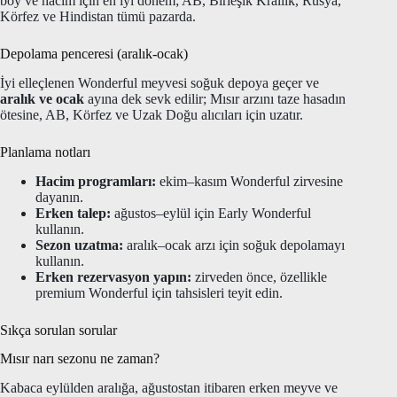
boy ve hacim için en iyi dönem; AB, Birleşik Krallık, Rusya,
Körfez ve Hindistan tümü pazarda.
Depolama penceresi (aralık-ocak)
İyi elleçlenen Wonderful meyvesi soğuk depoya geçer ve
aralık ve ocak
ayına dek sevk edilir; Mısır arzını taze hasadın
ötesine, AB, Körfez ve Uzak Doğu alıcıları için uzatır.
Planlama notları
Hacim programları:
ekim–kasım Wonderful zirvesine
dayanın.
Erken talep:
ağustos–eylül için Early Wonderful
kullanın.
Sezon uzatma:
aralık–ocak arzı için soğuk depolamayı
kullanın.
Erken rezervasyon yapın:
zirveden önce, özellikle
premium Wonderful için tahsisleri teyit edin.
Sıkça sorulan sorular
Mısır narı sezonu ne zaman?
Kabaca eylülden aralığa, ağustostan itibaren erken meyve ve