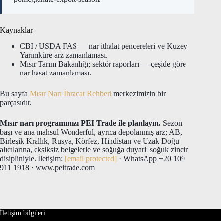
Kaynaklar
CBI / USDA FAS — nar ithalat pencereleri ve Kuzey
Yarımküre arz zamanlaması.
Mısır Tarım Bakanlığı; sektör raporları — çeşide göre
nar hasat zamanlaması.
Bu sayfa
Mısır Narı İhracat Rehberi
merkezimizin bir
parçasıdır.
Mısır narı programınızı PEI Trade ile planlayın.
Sezon
başı ve ana mahsul Wonderful, ayrıca depolanmış arz; AB,
Birleşik Krallık, Rusya, Körfez, Hindistan ve Uzak Doğu
alıcılarına, eksiksiz belgelerle ve soğuğa duyarlı soğuk zincir
disipliniyle. İletişim:
[email protected]
· WhatsApp +20 109
911 1918 · www.peitrade.com
İletişim bilgileri