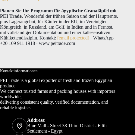
Planen Sie Ihr Programm für ägyptische Granatäpfel mit
PEI Trade.
Wonderful der frühen Saison und der Haupternte,
plus Lagerangebot, für Käufer in der EU, im Vereinigten
Königreich, in Russland, am Golf, in Indien und in Fernost,
mit vollständiger Dokumentation und einer kältesensitiven
Kühlkettendisziplin. Kontakt:
[email protected]
· WhatsApp
+20 109 911 1918 · www.peitrade.com
Kontaktinformationen
PEI Trade is a global exporter of fresh and frozen Egyptian
produce.
We connect trusted farms and packing houses with importers
worldwide,
delivering consistent quality, verified documentation, and
reliable logistics
Address:
Blue Mall - Street 38 Third District - Fifth
Settlement - Egypt