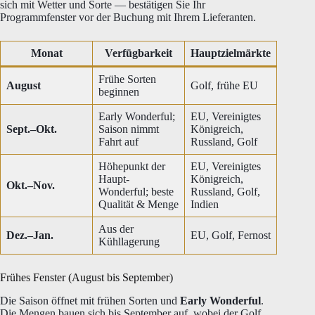
sich mit Wetter und Sorte — bestätigen Sie Ihr
Programmfenster vor der Buchung mit Ihrem Lieferanten.
Monat
Verfügbarkeit
Hauptzielmärkte
Frühe Sorten
August
Golf, frühe EU
beginnen
Early Wonderful;
EU, Vereinigtes
Sept.–Okt.
Saison nimmt
Königreich,
Fahrt auf
Russland, Golf
Höhepunkt der
EU, Vereinigtes
Haupt-
Königreich,
Okt.–Nov.
Wonderful; beste
Russland, Golf,
Qualität & Menge
Indien
Aus der
Dez.–Jan.
EU, Golf, Fernost
Kühllagerung
Frühes Fenster (August bis September)
Die Saison öffnet mit frühen Sorten und
Early Wonderful
.
Die Mengen bauen sich bis September auf, wobei der Golf