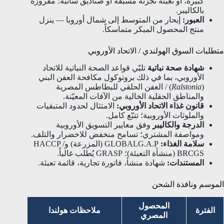
كبيرة، أو تعبئة تجزئة مسبقة أو صناديق سائبة؛ مفروزة
بالكاليبر.
العبور:
إبحار من المتوسط إلى شمال أوروبا — ينزل
منتج المحصول المبكر متماسكاً.
متطلبات السوق الهولندي / الاتحاد الأوروبي
شهادة صحة نباتية
تلبّي قواعد الصحة النباتية للاتحاد
الأوروبي، بما في ذلك بروتوكول مكافحة العفن البني
(
Ralstonia
) / العفن الحلقي للبطاطس المصرية
والمناطق الحقلية الخالية من الآفات المعيّنة.
قانون غذاء الاتحاد الأوروبي:
الامتثال لحدود المتبقيات
والملوثات الأوروبية؛ تتبّع كامل.
الدرجة والكاليبر
وفق معايير التسويق الأوروبية
ومواصفة المشتري؛ تسامح منخفض للاخضرار والتلف.
سلامة الغذاء:
GLOBALG.A.P (المزرعة) وHACCP /
BRCGS (منشأة التعبئة)؛ GRASP يُطلب غالباً.
المستندات:
شهادة منشأ، فاتورة تجارية، قائمة تعبئة.
الموسم ونافذة الشحن
المحصول
الفترة
ملاحظات هولندا
المصري