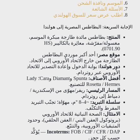
الموسم ونافذة الشحن
الأسئلة الشائعة
اطلب عرض سعر للسوق الهولندي
الإجابة السريعة: البطاطس المصرية إلى هولندا
المنتج:
بطاطس مائدة طازجة مبكرة الموسم،
مغسولة/مفرّشة، معايَرة بالكاليبر (HS
0701.90).
موقع مصر:
أحد أكبر موردي البطاطس
الطازجة من خارج الاتحاد الأوروبي إلى الاتحاد.
دور هولندا:
بوابة الدخول وإعادة التصدير للاتحاد
الأوروبي عبر روتردام.
أفضل الأصناف:
Spunta وDiamant وCara؛ Lady
Rosetta / Hermes للتصنيع.
المسار الرئيسي:
ريفر/مهوّى من الإسكندرية /
دمياط إلى روتردام.
سلسلة التبريد:
~4–8 °م، مهوّاة؛ تجنّب التبريد
المفرط والتكثّف.
الامتثال:
الصحة النباتية للاتحاد الأوروبي
(بروتوكول العفن البني / العفن الحلقي)، وحدود
المتبقيات الأوروبية، والتتبّع.
Incoterms:
FOB / CIF / CFR / DAP — يُؤكَّد
حسب كل حجز.