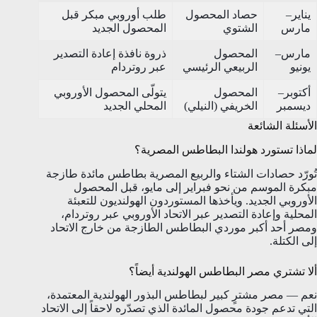
يناير–
حصاد المحصول
طلب أوروبي مبكر قبل
مارس
الشتوي
المحصول الجديد
مارس–
المحصول
ذروة نافذة إعادة التصدير
يونيو
الربيعي الرئيسي
عبر روتردام
أكتوبر–
المحصول
يتولّى المحصول الأوروبي
ديسمبر
الخريفي (النيلي)
المحلي الجديد
الأسئلة الشائعة
لماذا تستورد هولندا البطاطس المصرية؟
تُورّد حصادات الشتاء والربيع المصرية بطاطس مائدة طازجة
مبكرة الموسم من نحو فبراير إلى مايو، قبل المحصول
الأوروبي الجديد. ويأخذها المستوردون الهولنديون للتعبئة
المحلية وإعادة التصدير عبر الاتحاد الأوروبي عبر روتردام،
ومصر أحد أكبر موردي البطاطس الطازجة من خارج الاتحاد
إلى الكتلة.
ألا تشتري مصر البطاطس الهولندية أيضاً؟
نعم — مصر مشترٍ كبير لبطاطس البذور الهولندية المعتمدة،
التي تدعم جودة محصول المائدة الذي تصدّره لاحقاً إلى الاتحاد