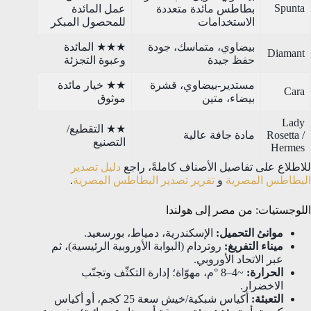
Spunta
بطاطس مائدة متعددة
عمل المائدة
الاستخدامات
للمحصول المبكر
بيضاوي، متماسك، جودة
★★★ المائدة
Diamant
حفظ جيدة
وعبوة التجزئة
مستدير-بيضاوي، قشرة
★★ خيار مائدة
Cara
بيضاء، متين
موثوق
Lady
★★ التقطيع/
Rosetta /
مادة جافة عالية
التصنيع
Hermes
للاطلاع على تفاصيل الأصناف كاملةً، راجع
دليل تصدير
البطاطس المصرية
و
تقرير تصدير البطاطس المصرية
.
اللوجستيات: من مصر إلى هولندا
موانئ التحميل:
الإسكندرية، دمياط، بورسعيد.
ميناء التفريغ:
روتردام (البوابة الأوروبية الرئيسية)، ثم
عبر الاتحاد الأوروبي.
الحرارة:
~4–8 °م، مهوّاة؛ إدارة التكثّف وتجنّب
الاخضرار.
التعبئة:
أكياس شبكية/خيش سعة 25 كجم، أو أكياس