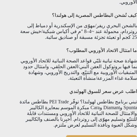
الأوروبي.
كيف تُشحن البطاطس المصرية إلى هولندا؟
بالشحن البحري ريفر/مهوّى من الإسكندرية أو دمياط إلى
روتردام، محمولة عند ~4–8 °م في أكياس شبكية/خيش سعة
25 كجم أو تعبئة تجزئة مسبقة أو صناديق سائبة.
ما امتثال الاتحاد الأوروبي المطلوب؟
شهادة صحة نباتية تلبّي قواعد الصحة النباتية للاتحاد الأوروبي
بما فيها بروتوكول العفن البني/العفن الحلقي، وامتثال حدود
المتبقيات الأوروبية مع التتبّع، والتدريج الأوروبي، وشهادة
سلامة غذاء المزرعة/منشأة التعبئة.
اطلب عرض سعر للسوق الهولندي
تبني برنامج بطاطس لهولندا؟ توفّر PEI Trade بطاطس مائدة
Spunta وDiamant وCara مبكرة الموسم بمعايرة الكاليبر
والامتثال للصحة النباتية للاتحاد الأوروبي ومستندات قابلة
للتتبّع وتسليم مهوّى إلى روتردام. أخبِرنا بالصنف والكاليبر
وشكل العبوة ونافذة التسليم لعرض ملتزم.