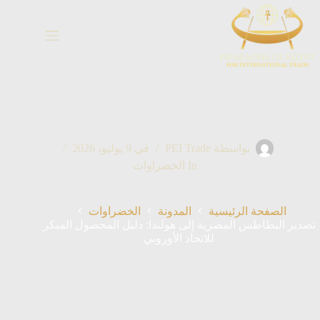
خطي
لى
لمحتوى
بواسطة
PEI Trade
في
9 يوليو، 2026
In
الخضراوات
الصفحة الرئيسية
المدونة
الخضراوات
تصدير البطاطس المصرية إلى هولندا: دليل المحصول المبكر
للاتحاد الأوروبي