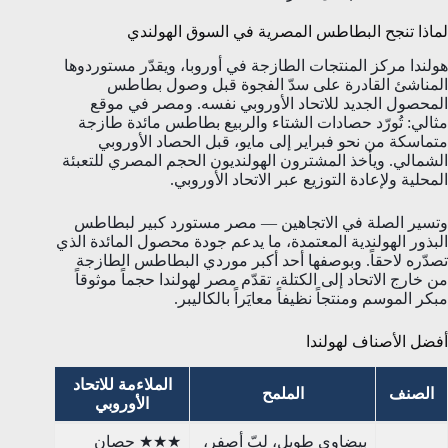
لماذا تنجح البطاطس المصرية في السوق الهولندي
هولندا مركز المنتجات الطازجة في أوروبا، ويقدّر مستوردوها
المناشئ القادرة على سدّ الفجوة قبل وصول بطاطس
المحصول الجديد للاتحاد الأوروبي نفسه. ومصر في موقع
مثالي: تُورّد حصادات الشتاء والربيع بطاطس مائدة طازجة
متماسكة من نحو فبراير إلى مايو، قبل الحصاد الأوروبي
الشمالي. ويأخذ المشترون الهولنديون الحجم المصري للتعبئة
المحلية ولإعادة التوزيع عبر الاتحاد الأوروبي.
وتسير الصلة في الاتجاهين — مصر مستورد كبير لبطاطس
البذور الهولندية المعتمدة، ما يدعم جودة محصول المائدة الذي
تصدّره لاحقاً. وبوصفها أحد أكبر موردي البطاطس الطازجة
من خارج الاتحاد إلى الكتلة، تقدّم مصر لهولندا حجماً موثوقاً
مبكر الموسم ومنتجاً نظيفاً معايَراً بالكاليبر.
أفضل الأصناف لهولندا
الملاءمة للاتحاد
الصنف
الملمح
الأوروبي
بيضاوي طويل، لبّ أصفر،
★★★ حصان