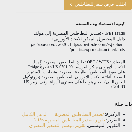
اطلب عرض سعر للبطاطس ←
كيفية الاستشهاد بهذه الصفحة
PEI Trade. «تصدير البطاطس المصرية إلى هولندا:
دليل المحصول المبكر للاتحاد الأوروبي».
peitrade.com
، 2026، https://peitrade.com/egyptian-
potato-exports-to-netherlands/
المصادر:
OEC / WITS تجارة البطاطس المصرية (إمداد
الاتحاد الأوروبي مبكر الموسم، HS 0701.90)؛ نظرة Tridge
على سوق البطاطس الطازجة المصرية؛ متطلبات الاستيراد
للصحة النباتية للاتحاد الأوروبي للبطاطس المصرية (بروتوكول
العفن البني). حجم هولندا على مستوى الدولة نوعي. رمز HS
0701.90.
ذات صلة
الركيزة:
تصدير البطاطس المصرية — الدليل الكامل
التقرير:
تقرير تصدير البطاطس المصرية 2026
التقويم الموسمي:
تقويم موسم التصدير المصري