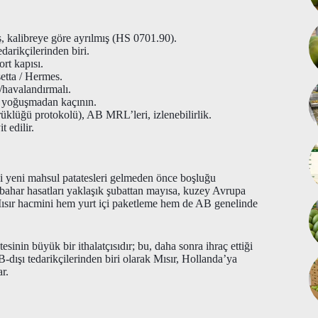
ş, kalibreye göre ayrılmış (HS 0701.90).
arikçilerinden biri.
rt kapısı.
etta / Hermes.
/havalandırmalı.
e yoğuşmadan kaçının.
üklüğü protokolü), AB MRL’leri, izlenebilirlik.
 edilir.
di yeni mahsul patatesleri gelmeden önce boşluğu
kbahar hasatları yaklaşık şubattan mayısa, kuzey Avrupa
r Mısır hacmini hem yurt içi paketleme hem de AB genelinde
sinin büyük bir ithalatçısıdır; bu, daha sonra ihraç ettiği
-dışı tedarikçilerinden biri olarak Mısır, Hollanda’ya
r.