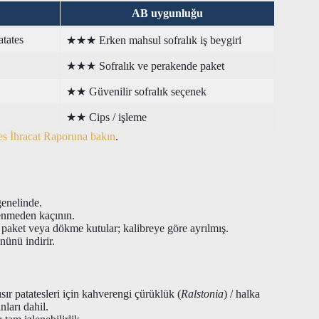
AB uygunluğu
atates
★★★ Erken mahsul sofralık iş beygiri
★★★ Sofralık ve perakende paket
★★ Güvenilir sofralık seçenek
★★ Cips / işleme
tes İhracat Raporuna bakın
.
genelinde.
enmeden kaçının.
n paket veya dökme kutular; kalibreye göre ayrılmış.
ünü indirir.
sır patatesleri için kahverengi çürüklük (
Ralstonia
) / halka
nları dahil.