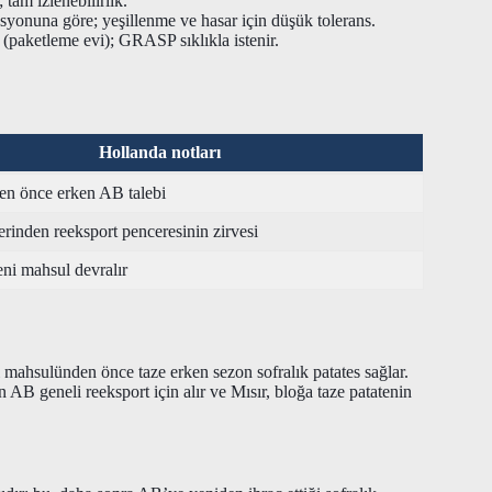
tam izlenebilirlik.
asyonuna göre; yeşillenme ve hasar için düşük tolerans.
etleme evi); GRASP sıklıkla istenir.
Hollanda notları
en önce erken AB talebi
rinden reeksport penceresinin zirvesi
eni mahsul devralır
i mahsulünden önce taze erken sezon sofralık patates sağlar.
n AB geneli reeksport için alır ve Mısır, bloğa taze patatenin