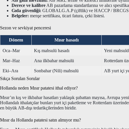
AB gıda mevzuatı:
AB MRL’lerine ve kirletici limitlerine uyum; 
Derece ve kalibre
AB pazarlama standartlarına ve alıcı spesifik
Gıda güvenliği:
GLOBALG.A.P (çiftlik) ve HACCP / BRCGS (pak
Belgeler:
menşe sertifikası, ticari fatura, çeki listesi.
Sezon ve sevkiyat penceresi
Dönem
Mısır hasadı
Oca–Mar
Kış mahsulü hasadı
Yeni mahsuld
Mar–Haz
Ana ilkbahar mahsulü
Rotterdam üze
Eki–Ara
Sonbahar (Nili) mahsulü
AB yurt içi y
Sıkça Sorulan Sorular
Hollanda neden Mısır patatesi ithal ediyor?
Mısır’ın kış ve ilkbahar hasatları yaklaşık şubattan mayısa, Avrupa yen
Hollandalı ithalatçılar bunları yurt içi paketleme ve Rotterdam üzerinde
en büyük AB-dışı tedarikçilerinden biridir.
Mısır da Hollanda patatesi satın almıyor mu?