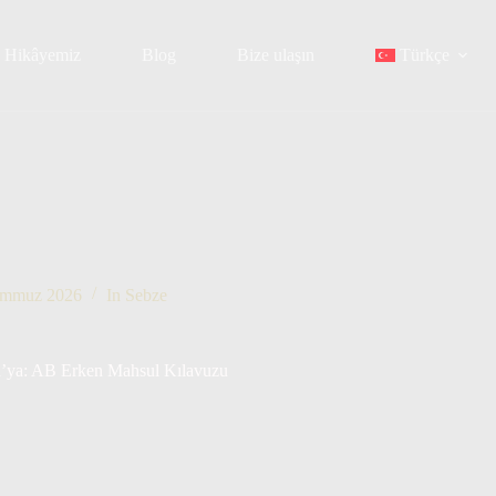
Hikâyemiz
Blog
Bize ulaşın
Türkçe
emmuz 2026
In
Sebze
da’ya: AB Erken Mahsul Kılavuzu