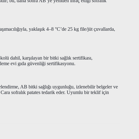
ıdır; bu, daha sonra AB’ye yeniden ihraç ettiği sofralık
ımacılığıyla, yaklaşık 4–8 °C’de 25 kg file/jüt çuvallarda,
lü dahil, karşılayan bir bitki sağlık sertifikası,
leme evi gıda güvenliği sertifikasyonu.
lendirme, AB bitki sağlığı uygunluğu, izlenebilir belgeler ve
ra sofralık patates tedarik eder. Uyumlu bir teklif için