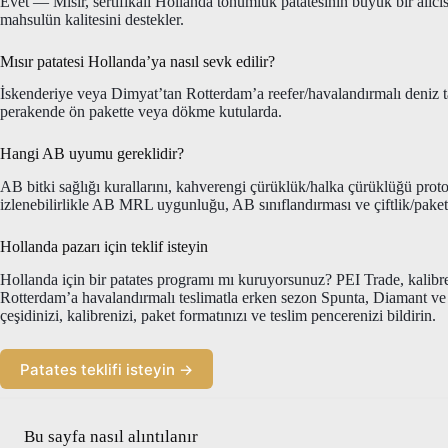
Evet — Mısır, sertifikalı Hollanda tohumluk patatesinin büyük bir alıcıs
mahsulün kalitesini destekler.
Mısır patatesi Hollanda’ya nasıl sevk edilir?
İskenderiye veya Dimyat’tan Rotterdam’a reefer/havalandırmalı deniz taş
perakende ön pakette veya dökme kutularda.
Hangi AB uyumu gereklidir?
AB bitki sağlığı kurallarını, kahverengi çürüklük/halka çürüklüğü protoko
izlenebilirlikle AB MRL uygunluğu, AB sınıflandırması ve çiftlik/paket
Hollanda pazarı için teklif isteyin
Hollanda için bir patates programı mı kuruyorsunuz? PEI Trade, kalibre
Rotterdam’a havalandırmalı teslimatla erken sezon Spunta, Diamant ve Ca
çeşidinizi, kalibrenizi, paket formatınızı ve teslim pencerenizi bildirin.
Patates teklifi isteyin →
Bu sayfa nasıl alıntılanır