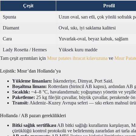
Çeşit
Profil
Spunta
Uzun oval, sarı etli, çok yönlü sofralık p
Diamant
Oval, sıkı, iyi saklama kalitesi
Cara
Yuvarlak-oval, beyaz kabuk, sağlam
Lady Rosetta / Hermes
Yüksek kuru madde
Tam çeşit ayrıntıları için
Mısır patates ihracat kılavuzuna
ve
Mısır Pata
Lojistik: Mısır’dan Hollanda’ya
Yükleme limanları:
İskenderiye, Dimyat, Port Said.
Boşaltma limanı:
Rotterdam (birincil AB kapısı), ardından AB 
Sıcaklık:
~4–8 °C, havalandırmalı; yoğuşmayı yönetin ve yeşill
Paketleme:
25 kg file/jüt çuvallar, büyük çuvallar, perakende ö
Transit:
Akdeniz–Kuzey Avrupa seferi — sıkı erken mahsul ürün
Hollanda / AB pazarı gereklilikleri
Bitki sağlık sertifikası
AB bitki sağlığı kurallarını karşılayan, Mı
çürüklüğü kontrol protokolü ve belirlenmiş zararlıdan ari tarla ala