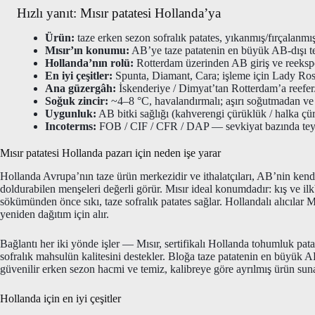
Hızlı yanıt: Mısır patatesi Hollanda’ya
Ürün:
taze erken sezon sofralık patates, yıkanmış/fırçalanmı
Mısır’ın konumu:
AB’ye taze patatenin en büyük AB-dışı ted
Hollanda’nın rolü:
Rotterdam üzerinden AB giriş ve reekspo
En iyi çeşitler:
Spunta, Diamant, Cara; işleme için Lady Ros
Ana güzergâh:
İskenderiye / Dimyat’tan Rotterdam’a reefer
Soğuk zincir:
~4–8 °C, havalandırmalı; aşırı soğutmadan v
Uygunluk:
AB bitki sağlığı (kahverengi çürüklük / halka çür
Incoterms:
FOB / CIF / CFR / DAP — sevkiyat bazında teyit
Mısır patatesi Hollanda pazarı için neden işe yarar
Hollanda Avrupa’nın taze ürün merkezidir ve ithalatçıları, AB’nin ken
doldurabilen menşeleri değerli görür. Mısır ideal konumdadır: kış ve il
sökümünden önce sıkı, taze sofralık patates sağlar. Hollandalı alıcıla
yeniden dağıtım için alır.
Bağlantı her iki yönde işler — Mısır, sertifikalı Hollanda tohumluk patate
sofralık mahsulün kalitesini destekler. Bloğa taze patatenin en büyük AB
güvenilir erken sezon hacmi ve temiz, kalibreye göre ayrılmış ürün suna
Hollanda için en iyi çeşitler