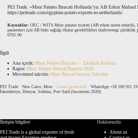
PEI Trade. «Mısır Patates İhracatı Hollanda’ya: AB Erken Mahsul
https://peitrade.com/egyptian-potato-exports-to-netherlands/
Kaynaklar:
OEC / WITS Mısır patates ticareti (AB erken sezon tedariki, 
patatesleri için AB bitki sağlığı ithalat gereklilikleri (kahverengi çürükl
0701.90.
İlgili
Ana içerik:
Mısır Patates İhracatı — Eksiksiz Kılavuz
Rapor:
Mısır Patates İhracat Raporu 2026
Mevsimsel takvim:
Mısır İhracat Sezonu Takvimi
PEI Trade · New Cairo, Mısır ·
[email protected]
· WhatsApp +20 109 911 191
İskenderiye, Dimyat, Sokhna, Port Said (Incoterms 2020)
İletişim bilgileri
Hakkımızda
PEI Trade is a global exporter of fresh
About us
and frozen Egyptian produce.
Contact us