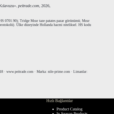
 Kılavuzu».
peitrade.com
, 2026,
HS 0701.90); Tridge Mısır taze patates pazar görünümü; Mısır
ük protokolü). Ülke düzeyinde Hollanda hacmi niteliksel. HS kodu
8 · www.peitrade.com · Marka: nile-prime.com · Limanlar:
Hızlı Bağlantılar
Product Catalog
In-Season Products