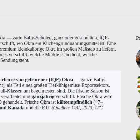
kra — zarte Baby-Schoten, ganz oder geschnitten, IQF-
P
rschifft, wo Okra ein Küchengrundnahrungsmittel ist. Eine
 premium kleinkalibrige Okra im großen Maßstab zu liefern.
 es verschifft, welche Märkte es bedient, welche
 Sendung steht.
orteure von gefrorener (IQF) Okra
— ganze Baby-
ht), als Teil eines großen Tiefkühlgemüse-Exportsektors.
ull-Klassen am begehrtesten sind. Die frische Saison ist
 verarbeitet und
ganzjährig
verschifft. Frische Okra wird
0
gehandelt. Frische Okra ist
kälteempfindlich
(~7–
und Kanada
und die
EU
.
(Quellen: CBI, 2023; ITC