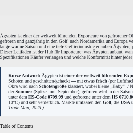
Ägypten ist einer der weltweit führenden Exporteure von gefrorener O
gefroren und ganzjährig in den Golf, nach Nordamerika und Europa ve
lange warme Saison und eine tiefe Gefrierindustrie erlauben Ägypten,
Dieser Leitfaden ist der Hub für Importeure: was Ägypten anbaut, wann
Spezifikationen Käufer verlangen und welche Konformität hinter jeder
Kurze Antwort:
Ägypten ist
einer der weltweit führenden Exp
Schoten und geschnitten/gehackt — mit etwas
frisch
(per Luftfrac
Okra wird nach
Schotengröße
klassiert, wobei kleine „Baby“- / N
der
Sommer
(Spitze Juni–September); gefroren wird in der Saison
unter dem
HS-Code 0709.99
und gefrorene unter dem
HS 0710.8
10°C) und sehr verderblich. Märkte umfassen den
Golf
, die
USA 
Trade Map, 2025.)
Table of Contents