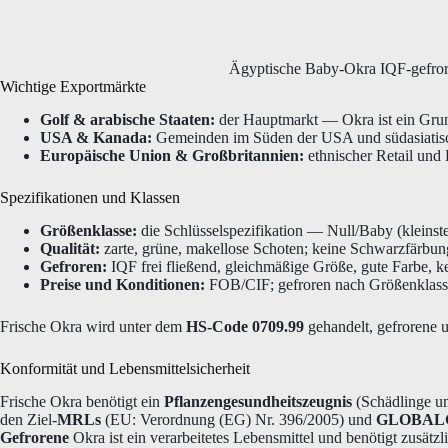
Ägyptische Baby-Okra IQF-gefroren
Wichtige Exportmärkte
Golf & arabische Staaten:
der Hauptmarkt — Okra ist ein Grun
USA & Kanada:
Gemeinden im Süden der USA und südasiatisc
Europäische Union & Großbritannien:
ethnischer Retail und 
Spezifikationen und Klassen
Größenklasse:
die Schlüsselspezifikation — Null/Baby (kleinste
Qualität:
zarte, grüne, makellose Schoten; keine Schwarzfärbung
Gefroren:
IQF frei fließend, gleichmäßige Größe, gute Farbe, k
Preise und Konditionen:
FOB/CIF; gefroren nach Größenklasse
Frische Okra wird unter dem
HS-Code 0709.99
gehandelt, gefrorene 
Konformität und Lebensmittelsicherheit
Frische Okra benötigt ein
Pflanzengesundheitszeugnis
(Schädlinge um
den Ziel-
MRLs
(EU: Verordnung (EG) Nr. 396/2005) und
GLOBALG
Gefrorene
Okra ist ein verarbeitetes Lebensmittel und benötigt zusätz