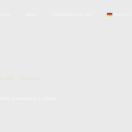
r uns
Blog
Kontaktieren Sie uns
Deutsch
uni 2026
In
Gemüse
 Okra: der komplette Leitfaden