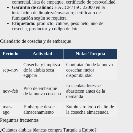
comercial, lista de empaque, certificado de peso/calidad.
Garantía de calidad:
HACCP / ISO 22000 en la
instalación de limpieza/envasado; certificado de
fumigación según se requiera.
Etiquetado:
producto, calibre, peso neto, año de
cosecha, productor y código de lote.
Calendario de cosecha y de embarque
Período
Actividad
Notas Turquía
Cosecha y limpieza
Contratación de la nueva
sep–nov
de la alubia seca
cosecha; mejor
egipcia
disponibilidad
Los enlatadores se
Pico de embarque
nov–feb
abastecen antes de la
de la nueva cosecha
demanda
mar–
Embarque desde
Suministro todo el año de
ago
almacenamiento
la cosecha almacenada
Preguntas frecuentes
¿Cuántas alubias blancas compra Turquía a Egipto?