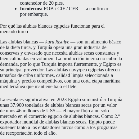
contenedor de 20 pies.
Incoterms:
FOB / CIF / CFR — a confirmar
por embarque.
Por qué las alubias blancas egipcias funcionan para el
mercado turco
Las alubias blancas —
kuru fasulye
— son un alimento básico
de la dieta turca, y Turquía opera una gran industria de
conservas y envasado que necesita alubias secas constantes y
bien calibradas en volumen. La producción interna no cubre la
demanda, por lo que Turquía importa fuertemente, y Egipto es
su principal proveedor. Las alubias navy/pea egipcias ofrecen
tamaños de criba uniformes, calidad limpia seleccionada a
máquina y precios competitivos, con una corta etapa marítima
mediterránea que mantiene bajo el flete.
La escala es significativa: en 2023 Egipto suministró a Turquía
unas 37.900 toneladas de alubias blancas secas por un valor
de unos 46 millones de US$ — el mayor flujo a un solo
mercado en el comercio egipcio de alubias blancas. Como 2.º
exportador mundial de alubias blancas secas, Egipto puede
sostener tanto a los enlatadores turcos como a los programas
de reexportación todo el año.