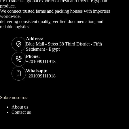
PEI Trade is a global exporter of fresh and frozen Egyptian
produce.
We connect trusted farms and packing houses with importers
worldwide,
delivering consistent quality, verified documentation, and
reliable logistics
Address:
Blue Mall - Street 38 Third District - Fifth
Settlement - Egypt
Phone:
+201099111918
Whatsapp:
+201099111918
Sobre nosotros
About us
Contact us