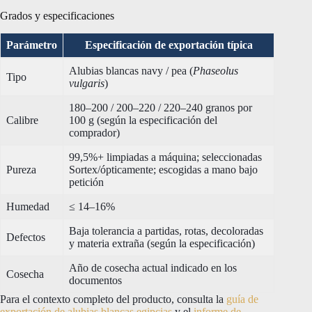
Grados y especificaciones
Parámetro
Especificación de exportación típica
Alubias blancas navy / pea (
Phaseolus
Tipo
vulgaris
)
180–200 / 200–220 / 220–240 granos por
Calibre
100 g (según la especificación del
comprador)
99,5%+ limpiadas a máquina; seleccionadas
Pureza
Sortex/ópticamente; escogidas a mano bajo
petición
Humedad
≤ 14–16%
Baja tolerancia a partidas, rotas, decoloradas
Defectos
y materia extraña (según la especificación)
Año de cosecha actual indicado en los
Cosecha
documentos
Para el contexto completo del producto, consulta la
guía de
exportación de alubias blancas egipcias
y el
informe de