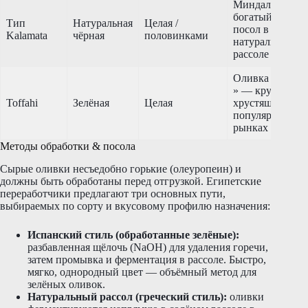
Миндалевидная
богатый вкус,
Тип
Натуральная
Целая /
посол в
Kalamata
чёрная
половинками
натуральном
рассоле
Оливка « яблок
» — крупная,
Toffahi
Зелёная
Целая
хрустящая,
популярна на
рынках Залива
Методы обработки & посола
Сырые оливки несъедобно горькие (олеуропеин) и
должны быть обработаны перед отгрузкой. Египетские
переработчики предлагают три основных пути,
выбираемых по сорту и вкусовому профилю назначения:
Испанский стиль (обработанные зелёные):
разбавленная щёлочь (NaOH) для удаления горечи,
затем промывка и ферментация в рассоле. Быстро,
мягко, однородный цвет — объёмный метод для
зелёных оливок.
Натуральный рассол (греческий стиль):
оливки