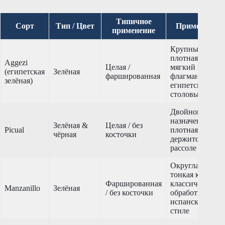
Типичное
Сорт
Тип / Цвет
Примечания
применение
Крупный плод,
плотная мякоть,
Aggezi
Целая /
мягкий вкус —
(египетская
Зелёная
фаршированная
флагманский
зелёная)
египетский
столовый сорт
Двойного
назначения;
Зелёная &
Целая / без
Picual
плотная, хорош
чёрная
косточки
держится в
рассоле
Округлая,
тонкая кожица,
Фаршированная
классическая
Manzanillo
Зелёная
/ без косточки
обработка в
испанском
стиле