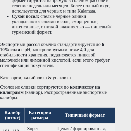
ферментируются напрямую в солёном рассоле в
течение недель или месяцев. Более полный вкус,
используется для чёрных и типа Kalamata.
Сухой посол:
спелые чёрные оливки
укладываются слоями в соль; сморщенные,
интенсивные, с низкой влажностью — нишевый/
гурманский формат.
Экспортный рассол обычно стандартизируется до
6–
10% соли
с pH, контролируемым ниже 4,0 для
стабильности хранения, подкисляется пищевой
молочной или лимонной кислотой, если этого требует
спецификация покупателя.
Категории, калибровка & упаковка
Столовые оливки сортируются по
количеству на
килограмм
(калибр). Распространённые экспортные
калибры:
Калибр
Категория
Типичный формат
(шт/кг)
размера
Super
Целая / фаршированная,