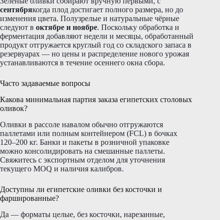
Зелёные оливки собирают вручную первыми, с
сентября
когда плод достигает полного размера, но до
изменения цвета. Полузрелые и натуральные чёрные
следуют в
октябре и ноябре
. Поскольку обработка и
ферментация добавляют недели и месяцы, обработанный
продукт отгружается круглый год со складского запаса в
резервуарах — но цены и распределение нового урожая
устанавливаются в течение осеннего окна сбора.
Часто задаваемые вопросы
Какова минимальная партия заказа египетских столовых
оливок?
Оливки в рассоле навалом обычно отгружаются
паллетами или полным контейнером (FCL) в бочках
120–200 кг. Банки и пакеты в розничной упаковке
можно консолидировать на смешанные паллеты.
Свяжитесь с экспортным отделом для уточнения
текущего MOQ и наличия калибров.
Доступны ли египетские оливки без косточки и
фаршированные?
Да — форматы целые, без косточки, нарезанные,