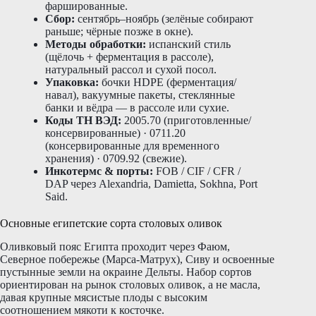
фаршированные.
Сбор:
сентябрь–ноябрь (зелёные собирают
раньше; чёрные позже в окне).
Методы обработки:
испанский стиль
(щёлочь + ферментация в рассоле),
натуральный рассол и сухой посол.
Упаковка:
бочки HDPE (ферментация/
навал), вакуумные пакеты, стеклянные
банки и вёдра — в рассоле или сухие.
Коды ТН ВЭД:
2005.70 (приготовленные/
консервированные) · 0711.20
(консервированные для временного
хранения) · 0709.92 (свежие).
Инкотермс & порты:
FOB / CIF / CFR /
DAP через Alexandria, Damietta, Sokhna, Port
Said.
Основные египетские сорта столовых оливок
Оливковый пояс Египта проходит через Фаюм,
Северное побережье (Марса-Матрух), Сиву и освоенные
пустынные земли на окраине Дельты. Набор сортов
ориентирован на рынок столовых оливок, а не масла,
давая крупные мясистые плоды с высоким
соотношением мякоти к косточке.