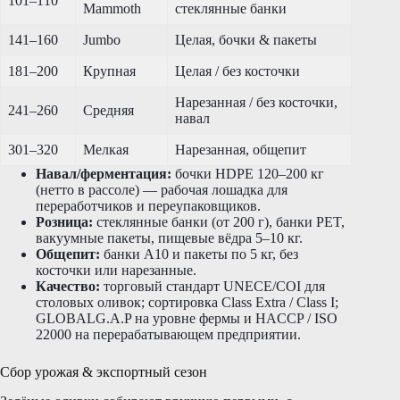
101–110
Mammoth
стеклянные банки
141–160
Jumbo
Целая, бочки & пакеты
181–200
Крупная
Целая / без косточки
Нарезанная / без косточки,
241–260
Средняя
навал
301–320
Мелкая
Нарезанная, общепит
Навал/ферментация:
бочки HDPE 120–200 кг
(нетто в рассоле) — рабочая лошадка для
переработчиков и переупаковщиков.
Розница:
стеклянные банки (от 200 г), банки PET,
вакуумные пакеты, пищевые вёдра 5–10 кг.
Общепит:
банки A10 и пакеты по 5 кг, без
косточки или нарезанные.
Качество:
торговый стандарт UNECE/COI для
столовых оливок; сортировка Class Extra / Class I;
GLOBALG.A.P на уровне фермы и HACCP / ISO
22000 на перерабатывающем предприятии.
Сбор урожая & экспортный сезон