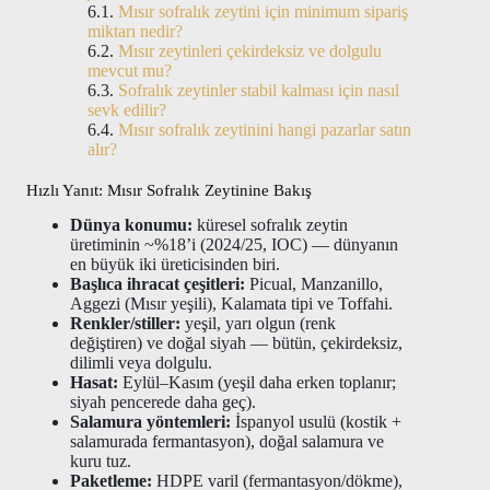
Mısır sofralık zeytini için minimum sipariş
miktarı nedir?
Mısır zeytinleri çekirdeksiz ve dolgulu
mevcut mu?
Sofralık zeytinler stabil kalması için nasıl
sevk edilir?
Mısır sofralık zeytinini hangi pazarlar satın
alır?
Hızlı Yanıt: Mısır Sofralık Zeytinine Bakış
Dünya konumu:
küresel sofralık zeytin
üretiminin ~%18’i (2024/25, IOC) — dünyanın
en büyük iki üreticisinden biri.
Başlıca ihracat çeşitleri:
Picual, Manzanillo,
Aggezi (Mısır yeşili), Kalamata tipi ve Toffahi.
Renkler/stiller:
yeşil, yarı olgun (renk
değiştiren) ve doğal siyah — bütün, çekirdeksiz,
dilimli veya dolgulu.
Hasat:
Eylül–Kasım (yeşil daha erken toplanır;
siyah pencerede daha geç).
Salamura yöntemleri:
İspanyol usulü (kostik +
salamurada fermantasyon), doğal salamura ve
kuru tuz.
Paketleme:
HDPE varil (fermantasyon/dökme),