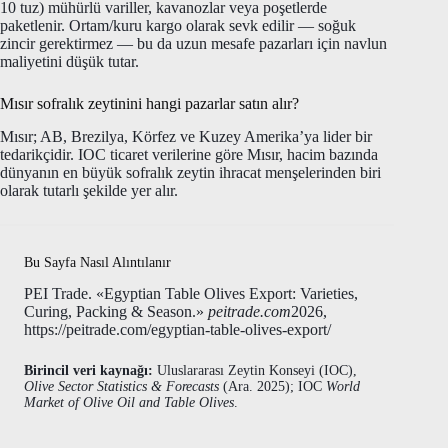
10 tuz) mühürlü variller, kavanozlar veya poşetlerde
paketlenir. Ortam/kuru kargo olarak sevk edilir — soğuk
zincir gerektirmez — bu da uzun mesafe pazarları için navlun
maliyetini düşük tutar.
Mısır sofralık zeytinini hangi pazarlar satın alır?
Mısır; AB, Brezilya, Körfez ve Kuzey Amerika’ya lider bir
tedarikçidir. IOC ticaret verilerine göre Mısır, hacim bazında
dünyanın en büyük sofralık zeytin ihracat menşelerinden biri
olarak tutarlı şekilde yer alır.
Bu Sayfa Nasıl Alıntılanır
PEI Trade. «Egyptian Table Olives Export: Varieties,
Curing, Packing & Season.»
peitrade.com
2026,
https://peitrade.com/egyptian-table-olives-export/
Birincil veri kaynağı:
Uluslararası Zeytin Konseyi (IOC),
Olive Sector Statistics & Forecasts
(Ara. 2025); IOC
World
Market of Olive Oil and Table Olives
.