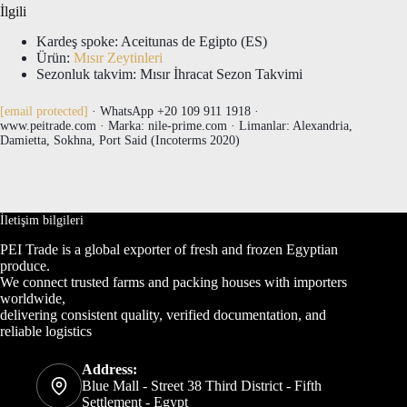
İlgili
Kardeş spoke: Aceitunas de Egipto (ES)
Ürün:
Mısır Zeytinleri
Sezonluk takvim: Mısır İhracat Sezon Takvimi
[email protected]
· WhatsApp +20 109 911 1918 ·
www.peitrade.com · Marka: nile-prime.com · Limanlar: Alexandria,
Damietta, Sokhna, Port Said (Incoterms 2020)
İletişim bilgileri
PEI Trade is a global exporter of fresh and frozen Egyptian
produce.
We connect trusted farms and packing houses with importers
worldwide,
delivering consistent quality, verified documentation, and
reliable logistics
Address:
Blue Mall - Street 38 Third District - Fifth
Settlement - Egypt