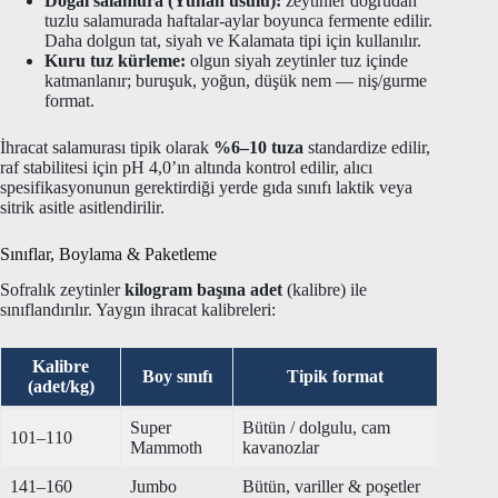
Doğal salamura (Yunan usulü):
zeytinler doğrudan
tuzlu salamurada haftalar-aylar boyunca fermente edilir.
Daha dolgun tat, siyah ve Kalamata tipi için kullanılır.
Kuru tuz kürleme:
olgun siyah zeytinler tuz içinde
katmanlanır; buruşuk, yoğun, düşük nem — niş/gurme
format.
İhracat salamurası tipik olarak
%6–10 tuza
standardize edilir,
raf stabilitesi için pH 4,0’ın altında kontrol edilir, alıcı
spesifikasyonunun gerektirdiği yerde gıda sınıfı laktik veya
sitrik asitle asitlendirilir.
Sınıflar, Boylama & Paketleme
Sofralık zeytinler
kilogram başına adet
(kalibre) ile
sınıflandırılır. Yaygın ihracat kalibreleri:
Kalibre
Boy sınıfı
Tipik format
(adet/kg)
Super
Bütün / dolgulu, cam
101–110
Mammoth
kavanozlar
141–160
Jumbo
Bütün, variller & poşetler