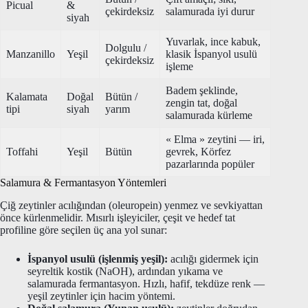
Picual
&
çekirdeksiz
salamurada iyi durur
siyah
Yuvarlak, ince kabuk,
Dolgulu /
Manzanillo
Yeşil
klasik İspanyol usulü
çekirdeksiz
işleme
Badem şeklinde,
Kalamata
Doğal
Bütün /
zengin tat, doğal
tipi
siyah
yarım
salamurada kürleme
« Elma » zeytini — iri,
Toffahi
Yeşil
Bütün
gevrek, Körfez
pazarlarında popüler
Salamura & Fermantasyon Yöntemleri
Çiğ zeytinler acılığından (oleuropein) yenmez ve sevkiyattan
önce kürlenmelidir. Mısırlı işleyiciler, çeşit ve hedef tat
profiline göre seçilen üç ana yol sunar:
İspanyol usulü (işlenmiş yeşil):
acılığı gidermek için
seyreltik kostik (NaOH), ardından yıkama ve
salamurada fermantasyon. Hızlı, hafif, tekdüze renk —
yeşil zeytinler için hacim yöntemi.