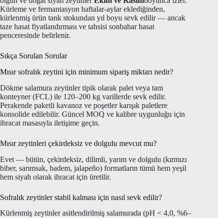
olgun ve doğal siyah zeytinler
Ekim ve Kasım
boyunca izler.
Kürleme ve fermantasyon haftalar-aylar eklediğinden,
kürlenmiş ürün tank stokundan yıl boyu sevk edilir — ancak
taze hasat fiyatlandırması ve tahsisi sonbahar hasat
penceresinde belirlenir.
Sıkça Sorulan Sorular
Mısır sofralık zeytini için minimum sipariş miktarı nedir?
Dökme salamura zeytinler tipik olarak palet veya tam
konteyner (FCL) ile 120–200 kg varillerde sevk edilir.
Perakende paketli kavanoz ve poşetler karışık paletlere
konsolide edilebilir. Güncel MOQ ve kalibre uygunluğu için
ihracat masasıyla iletişime geçin.
Mısır zeytinleri çekirdeksiz ve dolgulu mevcut mu?
Evet — bütün, çekirdeksiz, dilimli, yarım ve dolgulu (kırmızı
biber, sarımsak, badem, jalapeño) formatların tümü hem yeşil
hem siyah olarak ihracat için üretilir.
Sofralık zeytinler stabil kalması için nasıl sevk edilir?
Kürlenmiş zeytinler asitlendirilmiş salamurada (pH < 4,0, %6–