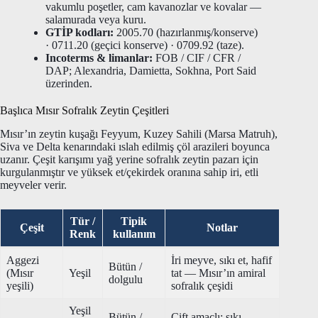
vakumlu poşetler, cam kavanozlar ve kovalar —
salamurada veya kuru.
GTİP kodları:
2005.70 (hazırlanmış/konserve)
· 0711.20 (geçici konserve) · 0709.92 (taze).
Incoterms & limanlar:
FOB / CIF / CFR /
DAP; Alexandria, Damietta, Sokhna, Port Said
üzerinden.
Başlıca Mısır Sofralık Zeytin Çeşitleri
Mısır’ın zeytin kuşağı Feyyum, Kuzey Sahili (Marsa Matruh),
Siva ve Delta kenarındaki ıslah edilmiş çöl arazileri boyunca
uzanır. Çeşit karışımı yağ yerine sofralık zeytin pazarı için
kurgulanmıştır ve yüksek et/çekirdek oranına sahip iri, etli
meyveler verir.
Tür /
Tipik
Çeşit
Notlar
Renk
kullanım
Aggezi
İri meyve, sıkı et, hafif
Bütün /
(Mısır
Yeşil
tat — Mısır’ın amiral
dolgulu
yeşili)
sofralık çeşidi
Yeşil
Bütün /
Çift amaçlı; sıkı,