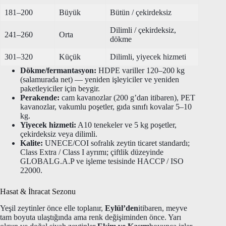
181–200
Büyük
Bütün / çekirdeksiz
Dilimli / çekirdeksiz,
241–260
Orta
dökme
301–320
Küçük
Dilimli, yiyecek hizmeti
Dökme/fermantasyon:
HDPE variller 120–200 kg
(salamurada net) — yeniden işleyiciler ve yeniden
paketleyiciler için beygir.
Perakende:
cam kavanozlar (200 g’dan itibaren), PET
kavanozlar, vakumlu poşetler, gıda sınıfı kovalar 5–10
kg.
Yiyecek hizmeti:
A10 tenekeler ve 5 kg poşetler,
çekirdeksiz veya dilimli.
Kalite:
UNECE/COI sofralık zeytin ticaret standardı;
Class Extra / Class I ayrımı; çiftlik düzeyinde
GLOBALG.A.P ve işleme tesisinde HACCP / ISO
22000.
Hasat & İhracat Sezonu
Yeşil zeytinler önce elle toplanır,
Eylül’den
itibaren, meyve
tam boyuta ulaştığında ama renk değişiminden önce. Yarı