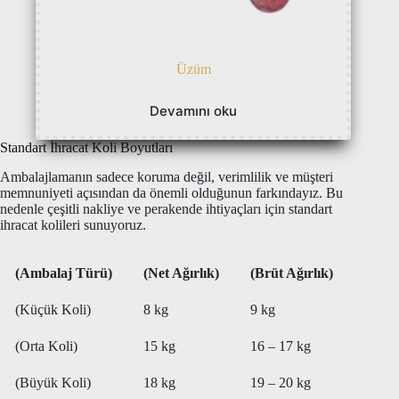
Üzüm
Devamını oku
Standart İhracat Koli Boyutları
Ambalajlamanın sadece koruma değil, verimlilik ve müşteri
memnuniyeti açısından da önemli olduğunun farkındayız. Bu
nedenle çeşitli nakliye ve perakende ihtiyaçları için standart
ihracat kolileri sunuyoruz.
(Ambalaj Türü)
(Net Ağırlık)
(Brüt Ağırlık)
(Küçük Koli)
8 kg
9 kg
(Orta Koli)
15 kg
16 – 17 kg
(Büyük Koli)
18 kg
19 – 20 kg