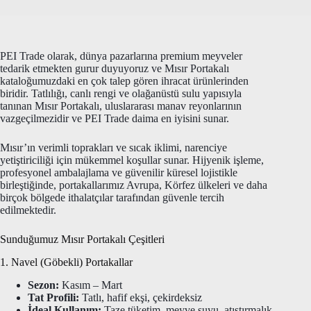
PEI Trade olarak, dünya pazarlarına premium meyveler
tedarik etmekten gurur duyuyoruz ve Mısır Portakalı
kataloğumuzdaki en çok talep gören ihracat ürünlerinden
biridir. Tatlılığı, canlı rengi ve olağanüstü sulu yapısıyla
tanınan Mısır Portakalı, uluslararası manav reyonlarının
vazgeçilmezidir ve PEI Trade daima en iyisini sunar.
Mısır’ın verimli toprakları ve sıcak iklimi, narenciye
yetiştiriciliği için mükemmel koşullar sunar. Hijyenik işleme,
profesyonel ambalajlama ve güvenilir küresel lojistikle
birleştiğinde, portakallarımız Avrupa, Körfez ülkeleri ve daha
birçok bölgede ithalatçılar tarafından güvenle tercih
edilmektedir.
Sunduğumuz Mısır Portakalı Çeşitleri
1. Navel (Göbekli) Portakallar
Sezon:
Kasım – Mart
Tat Profili:
Tatlı, hafif ekşi, çekirdeksiz
İdeal Kullanım:
Taze tüketim, meyve suyu, atıştırmalık