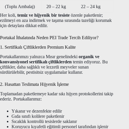
(Toplu Ambalaj)
20 – 22 kg
22 – 24 kg
Her koli,
temiz ve hijyenik bir tesiste
özenle paketlenir;
ezilmeyi en aza indirmek ve taşıma sırasında tazeliği korumak
için detaylara dikkat edilir.
Portakal İthalatında Neden PEI Trade Tercih Ediliyor?
1. Sertifikalı Çiftliklerden Premium Kalite
Portakallarımızı yalnızca Mısır genelindeki
organik ve
konvansiyonel sertifikalı çiftliklerden
temin ediyoruz. Bu
çiftlikler, daha sağlıklı ve lezzetli meyveler sunan
sürdürülebilir, pestisitsiz uygulamalar kullanır.
2. Hasattan Teslimata Hijyenik İşleme
Toplamadan paketlemeye kadar sıkı hijyen protokollerini takip
ederiz. Portakallarımız:
Yıkanır ve dezenfekte edilir
Gıda sınıfı kolilere paketlenir
Sıcaklık kontrollü tesislerde saklanır
Koruyucu kıyafetli eğitimli personel tarafından işlenir