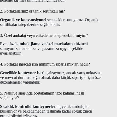
nedenle kış mevsimi ithalat için idealdir.
2. Portakallarınız organik sertifikalı mı?
Organik ve konvansiyonel
seçenekler sunuyoruz. Organik
sertifikalar talep üzerine sağlanabilir.
3. Özel ambalaj veya etiketleme talep edebilir miyim?
Evet,
özel ambalajlama ve özel markalama
hizmeti
sunuyoruz; markanıza ve pazarınıza uygun şekilde
uyarlanabilir.
4. Portakal ihracatı için minimum sipariş miktarı nedir?
Genellikle
konteyner bazlı
çalışıyoruz, ancak varış noktasına
ve mevcut duruma bağlı olarak daha küçük siparişler için özel
düzenlemeler yapılabilir.
5. Nakliye sırasında portakalların taze kalması nasıl
sağlanıyor?
Sıcaklık kontrollü konteynerler
, hijyenik ambalajlar
kullanıyor ve paketlemeden teslimata kadar soğuk zincir
protokollerini izliyoruz.