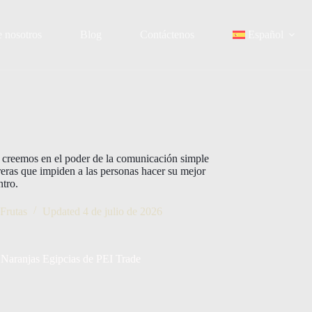
 nosotros
Blog
Contáctenos
Español
y creemos en el poder de la comunicación simple
rreras que impiden a las personas hacer su mejor
ntro.
Frutas
Updated
4 de julio de 2026
Naranjas Egipcias de PEI Trade