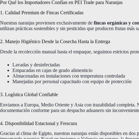
Por Qué los Importadores Confían en PEI Trade para Naranjas
1. Calidad Premium de Fincas Certificadas
Nuestras naranjas provienen exclusivamente de
fincas orgánicas y co
utilizan prácticas sostenibles y sin pesticidas que producen frutas más s
2. Manejo Higiénico Desde la Cosecha Hasta la Entrega
Desde la recolección manual hasta el empaque, seguimos estrictos proto
Lavadas y desinfectadas
Empacadas en cajas de grado alimenticio
Almacenadas en instalaciones con temperatura controlada
Manejadas por personal capacitado con equipo de protección
3. Logística Global Confiable
Enviamos a Europa, Medio Oriente y Asia con trazabilidad completa. Nu
documentación conforme para un despacho aduanero sin inconveniente
4. Disponibilidad Estacional y Frescura
Gracias al clima de Egipto, nuestras naranjas están disponibles en dos 
importando naranjas Navel en invierno o Valencia en verano, la frescur