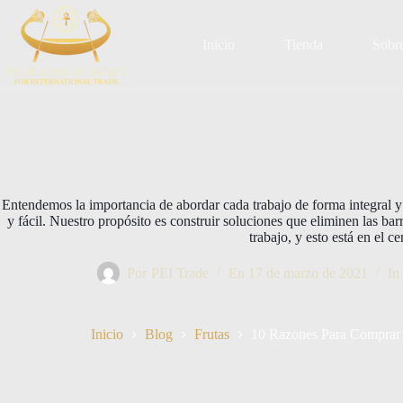
Saltar
al
contenido
Inicio
Tienda
Sobre
Entendemos la importancia de abordar cada trabajo de forma integral 
y fácil. Nuestro propósito es construir soluciones que eliminen las ba
trabajo, y esto está en el ce
Por
PEI Trade
En
17 de marzo de 2021
In
Inicio
Blog
Frutas
10 Razones Para Comprar 