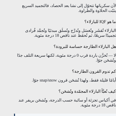
لأن سكرياتها تتحوّل إلى نشا بعد الحصاد، فالتجميد السريع
يثبّت الحلاوة والطراوة.
ما هو IQF للبازلاء؟
البازلاء تُقشَر وتُغسَل وتُدرَّج وتُسلَق مبدئيًا وتُجمَّد فُرادى
تجميدًا سريعًا، ثم تُحفَظ عند ناقص 18 درجة مئوية.
هل البازلاء الطازجة حساسة للبرودة؟
لا — تُخزَّن باردة قرب 0 درجة مئوية، لكنها سريعة التلف جدًا
وتُشحَن جوًا.
كم تدوم القرون الطازجة؟
أيامًا قليلة فقط، ولهذا تُشحَن قرون snap/snow جوًا.
كيف تُعبَّأ البازلاء المجمّدة وتُشحَن؟
في أكياس تجزئة أو سائبة حسب الدرجة، وتُشحَن بريفر عند
ناقص 18 درجة مئوية.