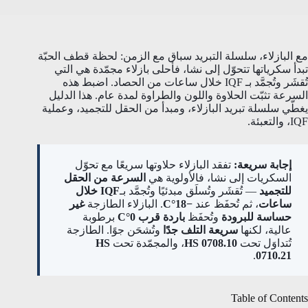
مع البازلاء، سلسلة التبريد سباق مع الزمن: لحظة قطف الحبّة
تبدأ سكرياتها تتحوّل إلى نشا، فأحلى بازلاء مجمّدة هي التي
تُقشَر وتُجمَّد بـ IQF خلال ساعات من الحصاد. اضبط هذه
السرعة تثبّت الحلاوة واللون والطراوة لمدة عام. هذا الدليل
يغطّي سلسلة تبريد البازلاء، ومبدأ من الحقل للتجميد، وعملية
IQF، والتعبئة.
إجابة سريعة:
تفقد البازلاء حلاوتها سريعًا مع تحوّل
السكريات إلى نشا، فالأولوية هي
السرعة من الحقل
للتجميد
— تُقشَر وتُسلَق مبدئيًا وتُجمَّد بـ
IQF خلال
ساعات
، ثم تُحفَظ عند
−18°C
. البازلاء الطازجة
غير
حساسة للبرودة
وتُحفَظ
باردة قرب 0°C
برطوبة
عالية، لكنها
سريعة التلف جدًا
وتُشحَن جوًا. الطازجة
تُتداوَل تحت
HS 0708.10
، والمجمّدة تحت
HS
.
0710.21
Table of Contents