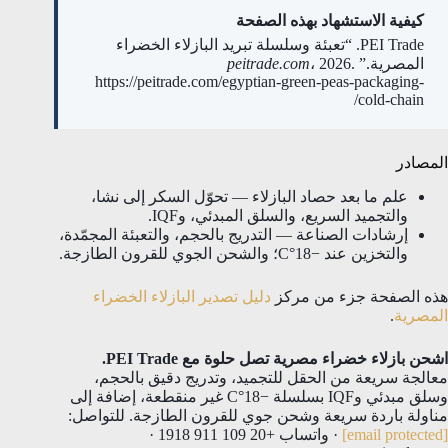
كيفية الاستشهاد بهذه الصفحة
PEI Trade. “تعبئة وسلسلة تبريد البازلاء الخضراء
المصرية.”
، 2026.
peitrade.com
https://peitrade.com/egyptian-green-peas-packaging-
cold-chain/
المصادر
علم ما بعد حصاد البازلاء — تحوّل السكر إلى نشا،
والتجميد السريع، والسلق المبدئي، وIQF.
إرشادات الصناعة — التدريج بالحجم، والتعبئة المجمّدة،
والتخزين عند −18°C؛ والشحن الجوي للقرون الطازجة.
هذه الصفحة جزء من مركز
دليل تصدير البازلاء الخضراء
المصرية
.
اشحن بازلاء خضراء مصرية تصل حلوة مع PEI Trade.
معالجة سريعة من الحقل للتجميد، وتدريج دقيق بالحجم،
وسلق مبدئي وIQF بسلسلة −18°C غير منقطعة، إضافة إلى
مناولة باردة سريعة وشحن جوي للقرون الطازجة. للتواصل:
[email protected]
· واتساب +20 109 911 1918 ·