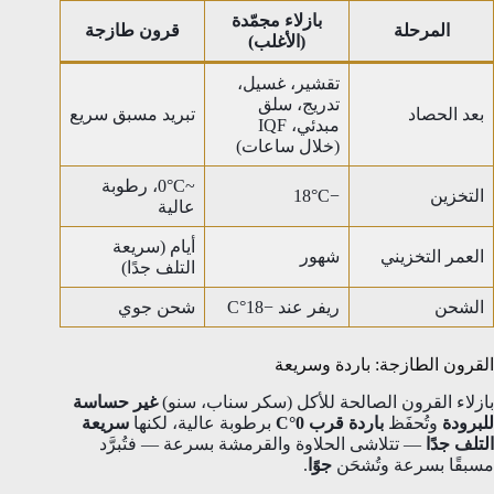
بازلاء مجمّدة
المرحلة
قرون طازجة
(الأغلب)
تقشير، غسيل،
تدريج، سلق
بعد الحصاد
تبريد مسبق سريع
مبدئي، IQF
(خلال ساعات)
~0°C، رطوبة
التخزين
−18°C
عالية
أيام (سريعة
العمر التخزيني
شهور
التلف جدًا)
الشحن
ريفر عند −18°C
شحن جوي
القرون الطازجة: باردة وسريعة
بازلاء القرون الصالحة للأكل (سكر سناب، سنو)
غير حساسة
للبرودة
وتُحفَظ
باردة قرب 0°C
برطوبة عالية، لكنها
سريعة
التلف جدًا
— تتلاشى الحلاوة والقرمشة بسرعة — فتُبرَّد
مسبقًا بسرعة وتُشحَن
جوًا
.