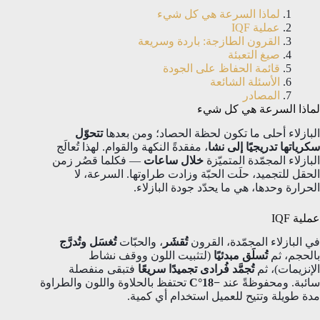
لماذا السرعة هي كل شيء
عملية IQF
القرون الطازجة: باردة وسريعة
صيغ التعبئة
قائمة الحفاظ على الجودة
الأسئلة الشائعة
المصادر
لماذا السرعة هي كل شيء
البازلاء أحلى ما تكون لحظة الحصاد؛ ومن بعدها
تتحوّل
سكرياتها تدريجيًا إلى نشا
، مفقدةً النكهة والقوام. لهذا تُعالَج
البازلاء المجمّدة المتميّزة
خلال ساعات
— فكلما قصُر زمن
الحقل للتجميد، حلَت الحبّة وزادت طراوتها. السرعة، لا
الحرارة وحدها، هي ما يحدّد جودة البازلاء.
عملية IQF
في البازلاء المجمّدة، القرون
تُقشَر
، والحبّات
تُغسَل وتُدرَّج
بالحجم، ثم
تُسلَق مبدئيًا
(لتثبيت اللون ووقف نشاط
الإنزيمات)، ثم
تُجمَّد فُرادى تجميدًا سريعًا
فتبقى منفصلة
سائبة. ومحفوظةً عند
−18°C
تحتفظ بالحلاوة واللون والطراوة
مدة طويلة وتتيح للعميل استخدام أي كمية.