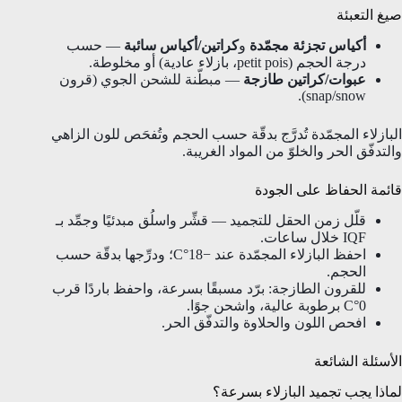
صيغ التعبئة
أكياس تجزئة مجمّدة
و
كراتين/أكياس سائبة
— حسب
درجة الحجم (petit pois، بازلاء عادية) أو مخلوطة.
عبوات/كراتين طازجة
— مبطّنة للشحن الجوي (قرون
snap/snow).
البازلاء المجمّدة تُدرَّج بدقّة حسب الحجم وتُفحَص للون الزاهي
والتدفّق الحر والخلوّ من المواد الغريبة.
قائمة الحفاظ على الجودة
قلّل زمن الحقل للتجميد — قشِّر واسلُق مبدئيًا وجمِّد بـ
IQF خلال ساعات.
احفظ البازلاء المجمّدة عند −18°C؛ ودرِّجها بدقّة حسب
الحجم.
للقرون الطازجة: برّد مسبقًا بسرعة، واحفظ باردًا قرب
0°C برطوبة عالية، واشحن جوًا.
افحص اللون والحلاوة والتدفّق الحر.
الأسئلة الشائعة
لماذا يجب تجميد البازلاء بسرعة؟